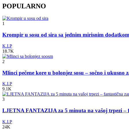
POPULARNO
1
Krompir u sosu od sira sa jednim mirisnim dodatko
K.I.P
18.7K
2
Mlinci pečene kore u bolonjez sosu – sočno i ukusno 
K.I.P
9.1K
3
LJETNA FANTAZIJA za 5 minuta na vašoj trpezi – fa
K.I.P
24K