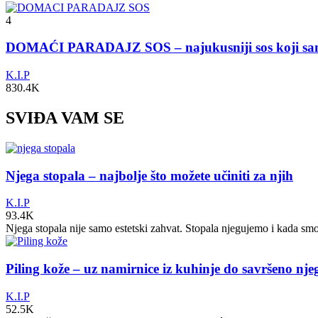
4
DOMAĆI PARADAJZ SOS – najukusniji sos koji s
K.I.P
830.4K
SVIĐA VAM SE
Njega stopala – najbolje što možete učiniti za njih
K.I.P
93.4K
Njega stopala nije samo estetski zahvat. Stopala njegujemo i kada sm
Piling kože – uz namirnice iz kuhinje do savršeno nj
K.I.P
52.5K