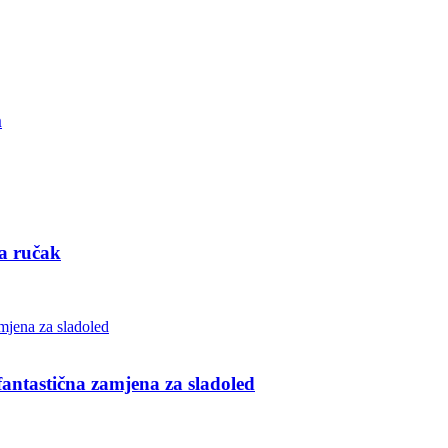
m
za ručak
ntastična zamjena za sladoled