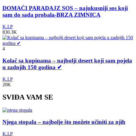
DOMAĆI PARADAJZ SOS – najukusniji sos koji
sam do sada probala-BRZA ZIMNICA
K.I.P
830.3K
4
Kolač sa kupinama – najbolji desert koji sam pojela
u zadnjih 150 godina ✔
K.I.P
20K
SVIĐA VAM SE
Njega stopala – najbolje što možete učiniti za njih
K.I.P