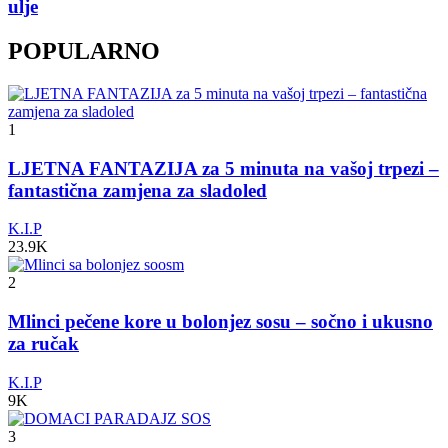
ulje
POPULARNO
1
LJETNA FANTAZIJA za 5 minuta na vašoj trpezi –
fantastična zamjena za sladoled
K.I.P
23.9K
2
Mlinci pečene kore u bolonjez sosu – sočno i ukusno
za ručak
K.I.P
9K
3