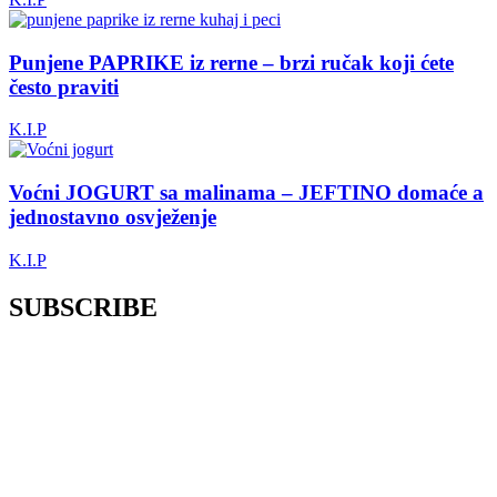
Punjene PAPRIKE iz rerne – brzi ručak koji ćete
često praviti
K.I.P
Voćni JOGURT sa malinama – JEFTINO domaće a
jednostavno osvježenje
K.I.P
SUBSCRIBE