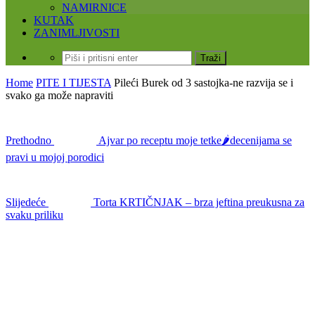
NAMIRNICE
KUTAK
ZANIMLJIVOSTI
Home
PITE I TIJESTA
Pileći Burek od 3 sastojka-ne razvija se i
svako ga može napraviti
Prethodno
Ajvar po receptu moje tetke🌶️decenijama se
pravi u mojoj porodici
Slijedeće
Torta KRTIČNJAK – brza jeftina preukusna za
svaku priliku