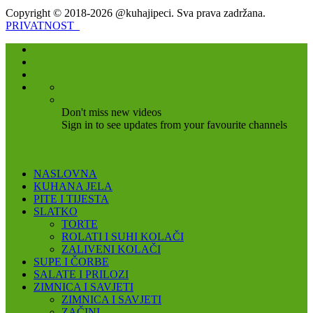
Copyright © 2018-2026 @kuhajipeci. Sva prava zadržana.
PRIVATNOST
Don't miss new videos
Sign in to see updates from your favourite channels
NASLOVNA
KUHANA JELA
PITE I TIJESTA
SLATKO
TORTE
ROLATI I SUHI KOLAČI
ZALIVENI KOLAČI
SUPE I ČORBE
SALATE I PRILOZI
ZIMNICA I SAVJETI
ZIMNICA I SAVJETI
ZAČINI