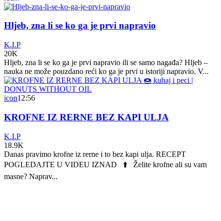
Hljeb, zna li se ko ga je prvi napravio
K.I.P
20K
Hljeb, zna li se ko ga je prvi napravio ili se samo nagađa? Hljeb –
nauka ne može pouzdano reći ko ga je prvi u istoriji napravio. V...
icon
12:56
KROFNE IZ RERNE BEZ KAPI ULJA
K.I.P
18.9K
Danas pravimo krofne iz rerne i to bez kapi ulja. RECEPT
POGLEDAJTE U VIDEU IZNAD ⬆️ Želite krofne ali su vam
masne? Naprav...