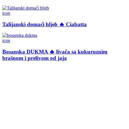
icon
Talijanski domaći hljeb 🔥 Ciabatta
icon
Bosanska DUKMA 🔥 livača sa kukuruznim
brašnom i prelivom od jaja