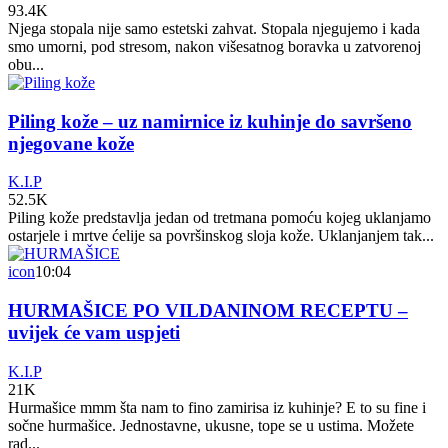
93.4K
Njega stopala nije samo estetski zahvat. Stopala njegujemo i kada
smo umorni, pod stresom, nakon višesatnog boravka u zatvorenoj
obu...
Piling kože – uz namirnice iz kuhinje do savršeno
njegovane kože
K.I.P
52.5K
Piling kože predstavlja jedan od tretmana pomoću kojeg uklanjamo
ostarjele i mrtve ćelije sa površinskog sloja kože. Uklanjanjem tak...
icon
10:04
HURMAŠICE PO VILDANINOM RECEPTU –
uvijek će vam uspjeti
K.I.P
21K
Hurmašice mmm šta nam to fino zamirisa iz kuhinje? E to su fine i
sočne hurmašice. Jednostavne, ukusne, tope se u ustima. Možete
rad...