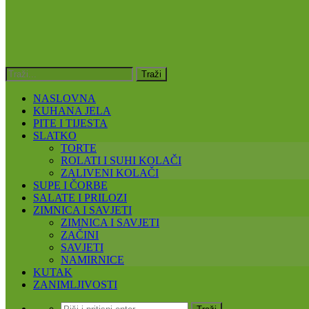
NASLOVNA
KUHANA JELA
PITE I TIJESTA
SLATKO
TORTE
ROLATI I SUHI KOLAČI
ZALIVENI KOLAČI
SUPE I ČORBE
SALATE I PRILOZI
ZIMNICA I SAVJETI
ZIMNICA I SAVJETI
ZAČINI
SAVJETI
NAMIRNICE
KUTAK
ZANIMLJIVOSTI