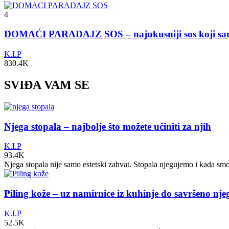
4
DOMAĆI PARADAJZ SOS – najukusniji sos koji s
K.I.P
830.4K
SVIĐA VAM SE
Njega stopala – najbolje što možete učiniti za njih
K.I.P
93.4K
Njega stopala nije samo estetski zahvat. Stopala njegujemo i kada sm
Piling kože – uz namirnice iz kuhinje do savršeno nj
K.I.P
52.5K