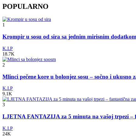
POPULARNO
1
Krompir u sosu od sira sa jednim mirisnim dodatko
K.I.P
18.7K
2
Mlinci pečene kore u bolonjez sosu – sočno i ukusno 
K.I.P
9.1K
3
LJETNA FANTAZIJA za 5 minuta na vašoj trpezi – fa
K.I.P
24K