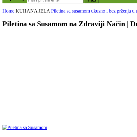
Home
KUHANA JELA
Piletina sa susamom ukusno i bez prženja u 
Piletina sa Susamom na Zdraviji Način | 