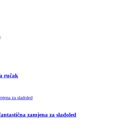
m
za ručak
ntastična zamjena za sladoled