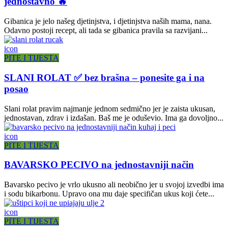
jednostavno 🔥
Gibanica je jelo našeg djetinjstva, i djetinjstva naših mama, nana.
Odavno postoji recept, ali tada se gibanica pravila sa razvijani...
icon
PITE I TIJESTA
SLANI ROLAT ✅ bez brašna – ponesite ga i na
posao
Slani rolat pravim najmanje jednom sedmično jer je zaista ukusan,
jednostavan, zdrav i izdašan. Baš me je oduševio. Ima ga dovoljno...
icon
PITE I TIJESTA
BAVARSKO PECIVO na jednostavniji način
Bavarsko pecivo je vrlo ukusno ali neobično jer u svojoj izvedbi ima
i sodu bikarbonu. Upravo ona mu daje specifičan ukus koji ćete...
icon
PITE I TIJESTA