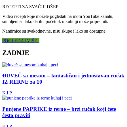
RECEPTI ZA SVAČIJI DŽEP
Video recepti koje možete pogledati na mom YouTube kanalu,
snimljeni su tako da ih i početnik u kuhinji može pripremiti.
Namirnice su svakodnevne, nisu skupe i lako su dostupne.
POGLEDAJ VIŠE
ZADNJE
ĐUVEČ sa mesom – fantastičan i jednostavan ručak
IZ RERNE za 10
K.I.P
Punjene PAPRIKE iz rerne – brzi ručak koji ćete
često praviti
K.I.P