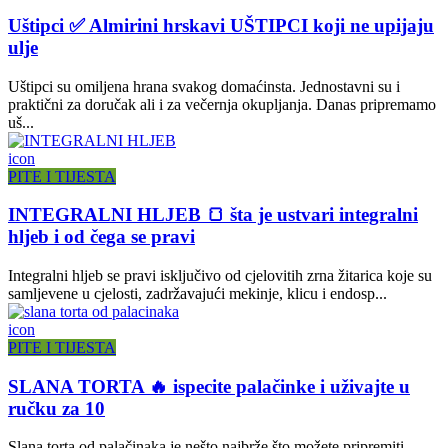
Uštipci ✅ Almirini hrskavi UŠTIPCI koji ne upijaju
ulje
Uštipci su omiljena hrana svakog domaćinsta. Jednostavni su i
praktični za doručak ali i za večernja okupljanja. Danas pripremamo
uš...
icon
PITE I TIJESTA
INTEGRALNI HLJEB 🍞 šta je ustvari integralni
hljeb i od čega se pravi
Integralni hljeb se pravi isključivo od cjelovitih zrna žitarica koje su
samljevene u cjelosti, zadržavajući mekinje, klicu i endosp...
icon
PITE I TIJESTA
SLANA TORTA 🔥 ispecite palačinke i uživajte u
ručku za 10
Slana torta od palačinaka je nešto najbrže što možete pripremiti