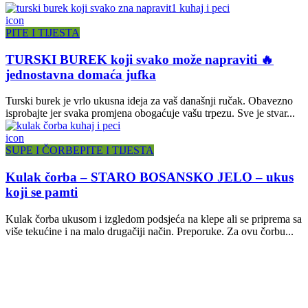
icon
PITE I TIJESTA
TURSKI BUREK koji svako može napraviti 🔥
jednostavna domaća jufka
Turski burek je vrlo ukusna ideja za vaš današnji ručak. Obavezno
isprobajte jer svaka promjena obogaćuje vašu trpezu. Sve je stvar...
icon
SUPE I ČORBE
PITE I TIJESTA
Kulak čorba – STARO BOSANSKO JELO – ukus
koji se pamti
Kulak čorba ukusom i izgledom podsjeća na klepe ali se priprema sa
više tekućine i na malo drugačiji način. Preporuke. Za ovu čorbu...