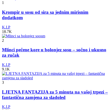
1
Krompir u sosu od sira sa jednim mirisnim
dodatkom
K.I.P
18.7K
2
Mlinci pečene kore u bolonjez sosu – sočno i ukusno
za ručak
K.I.P
9.1K
3
LJETNA FANTAZIJA za 5 minuta na vašoj trpezi –
fantastična zamjena za sladoled
K.I.P