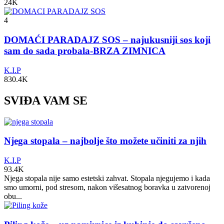
24K
4
DOMAĆI PARADAJZ SOS – najukusniji sos koji
sam do sada probala-BRZA ZIMNICA
K.I.P
830.4K
SVIĐA VAM SE
Njega stopala – najbolje što možete učiniti za njih
K.I.P
93.4K
Njega stopala nije samo estetski zahvat. Stopala njegujemo i kada
smo umorni, pod stresom, nakon višesatnog boravka u zatvorenoj
obu...