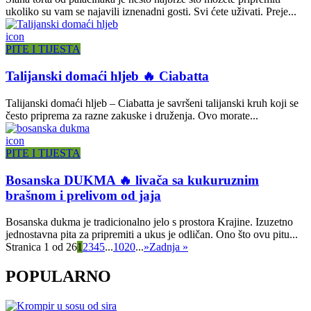
ukoliko su vam se najavili iznenadni gosti. Svi ćete uživati. Preje...
icon
PITE I TIJESTA
Talijanski domaći hljeb 🔥 Ciabatta
Talijanski domaći hljeb – Ciabatta je savršeni talijanski kruh koji se
često priprema za razne zakuske i druženja. Ovo morate...
icon
PITE I TIJESTA
Bosanska DUKMA 🔥 livača sa kukuruznim
brašnom i prelivom od jaja
Bosanska dukma je tradicionalno jelo s prostora Krajine. Izuzetno
jednostavna pita za pripremiti a ukus je odličan. Ono što ovu pitu...
Stranica 1 od 26
1
2
3
4
5
...
10
20
...
»
Zadnja »
POPULARNO