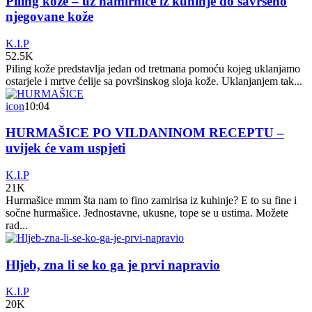
Piling kože – uz namirnice iz kuhinje do savršeno
njegovane kože
K.I.P
52.5K
Piling kože predstavlja jedan od tretmana pomoću kojeg uklanjamo
ostarjele i mrtve ćelije sa površinskog sloja kože. Uklanjanjem tak...
icon
10:04
HURMAŠICE PO VILDANINOM RECEPTU –
uvijek će vam uspjeti
K.I.P
21K
Hurmašice mmm šta nam to fino zamirisa iz kuhinje? E to su fine i
sočne hurmašice. Jednostavne, ukusne, tope se u ustima. Možete
rad...
Hljeb, zna li se ko ga je prvi napravio
K.I.P
20K