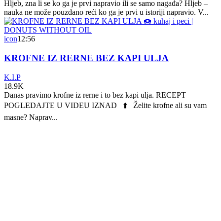
Hljeb, zna li se ko ga je prvi napravio ili se samo nagađa? Hljeb –
nauka ne može pouzdano reći ko ga je prvi u istoriji napravio. V...
icon
12:56
KROFNE IZ RERNE BEZ KAPI ULJA
K.I.P
18.9K
Danas pravimo krofne iz rerne i to bez kapi ulja. RECEPT
POGLEDAJTE U VIDEU IZNAD ⬆️ Želite krofne ali su vam
masne? Naprav...