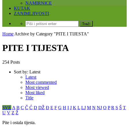
NAMIRNICE
KUTAK
ZANIMLJIVOSTI
Home
Archive by Category "PITE I TIJESTA"
PITE I TIJESTA
254 Posts
Sort by:
Latest
Latest
Most commented
Most viewed
Most liked
Title
SVE
A
B
C
Č
Ć
D
DŽ
Đ
E
F
G
H
I
J
K
L
LJ
M
N
NJ
O
P
R
S
Š
T
U
V
Z
Ž
Pite i ostala tijesta.