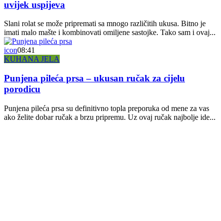
uvijek uspijeva
Slani rolat se može pripremati sa mnogo različitih ukusa. Bitno je
imati malo mašte i kombinovati omiljene sastojke. Tako sam i ovaj...
icon
08:41
KUHANA JELA
Punjena pileća prsa – ukusan ručak za cijelu
porodicu
Punjena pileća prsa su definitivno topla preporuka od mene za vas
ako želite dobar ručak a brzu pripremu. Uz ovaj ručak najbolje ide...