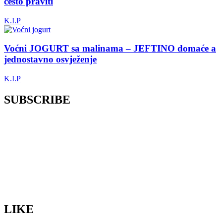
često praviti
K.I.P
Voćni JOGURT sa malinama – JEFTINO domaće a
jednostavno osvježenje
K.I.P
SUBSCRIBE
LIKE