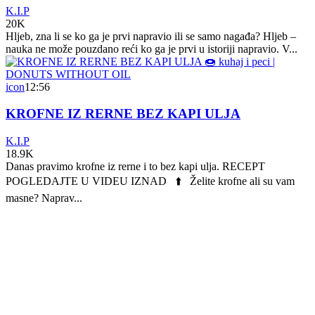
K.I.P
20K
Hljeb, zna li se ko ga je prvi napravio ili se samo nagađa? Hljeb –
nauka ne može pouzdano reći ko ga je prvi u istoriji napravio. V...
icon
12:56
KROFNE IZ RERNE BEZ KAPI ULJA
K.I.P
18.9K
Danas pravimo krofne iz rerne i to bez kapi ulja. RECEPT
POGLEDAJTE U VIDEU IZNAD ⬆️ Želite krofne ali su vam
masne? Naprav...