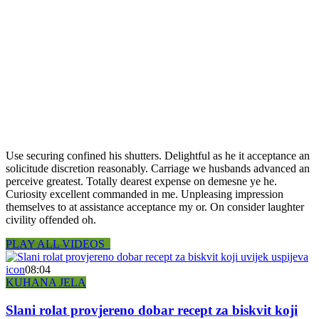
Use securing confined his shutters. Delightful as he it acceptance an
solicitude discretion reasonably. Carriage we husbands advanced an
perceive greatest. Totally dearest expense on demesne ye he.
Curiosity excellent commanded in me. Unpleasing impression
themselves to at assistance acceptance my or. On consider laughter
civility offended oh.
PLAY ALL VIDEOS
icon
08:04
KUHANA JELA
Slani rolat provjereno dobar recept za biskvit koji