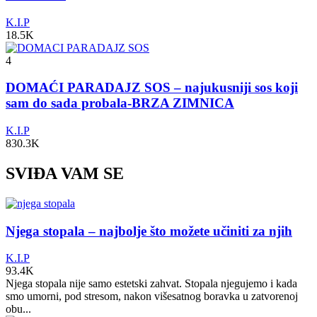
K.I.P
18.5K
4
DOMAĆI PARADAJZ SOS – najukusniji sos koji
sam do sada probala-BRZA ZIMNICA
K.I.P
830.3K
SVIĐA VAM SE
Njega stopala – najbolje što možete učiniti za njih
K.I.P
93.4K
Njega stopala nije samo estetski zahvat. Stopala njegujemo i kada
smo umorni, pod stresom, nakon višesatnog boravka u zatvorenoj
obu...