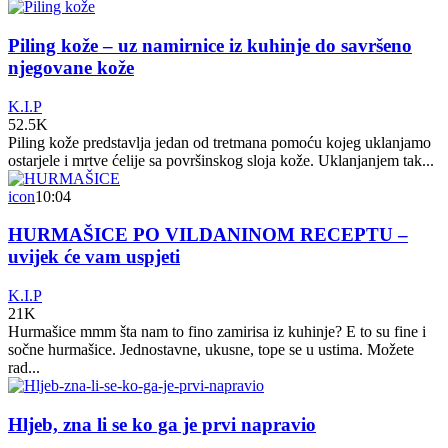
Piling kože – uz namirnice iz kuhinje do savršeno
njegovane kože
K.I.P
52.5K
Piling kože predstavlja jedan od tretmana pomoću kojeg uklanjamo
ostarjele i mrtve ćelije sa površinskog sloja kože. Uklanjanjem tak...
icon
10:04
HURMAŠICE PO VILDANINOM RECEPTU –
uvijek će vam uspjeti
K.I.P
21K
Hurmašice mmm šta nam to fino zamirisa iz kuhinje? E to su fine i
sočne hurmašice. Jednostavne, ukusne, tope se u ustima. Možete
rad...
Hljeb, zna li se ko ga je prvi napravio