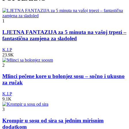
1
LJETNA FANTAZIJA za 5 minuta na vašoj trpezi –
fantastična zamjena za sladoled
K.I.P
23.9K
2
Mlinci pečene kore u bolonjez sosu – sočno i ukusno
za ručak
K.I.P
9.1K
3
Krompir u sosu od sira sa jednim mirisnim
dodatkom