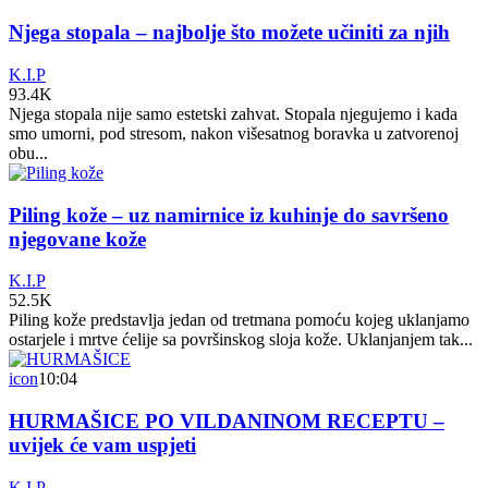
Njega stopala – najbolje što možete učiniti za njih
K.I.P
93.4K
Njega stopala nije samo estetski zahvat. Stopala njegujemo i kada
smo umorni, pod stresom, nakon višesatnog boravka u zatvorenoj
obu...
Piling kože – uz namirnice iz kuhinje do savršeno
njegovane kože
K.I.P
52.5K
Piling kože predstavlja jedan od tretmana pomoću kojeg uklanjamo
ostarjele i mrtve ćelije sa površinskog sloja kože. Uklanjanjem tak...
icon
10:04
HURMAŠICE PO VILDANINOM RECEPTU –
uvijek će vam uspjeti
K.I.P