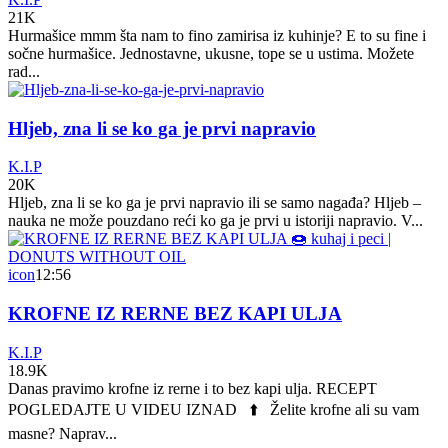
21K
Hurmašice mmm šta nam to fino zamirisa iz kuhinje? E to su fine i
sočne hurmašice. Jednostavne, ukusne, tope se u ustima. Možete
rad...
Hljeb, zna li se ko ga je prvi napravio
K.I.P
20K
Hljeb, zna li se ko ga je prvi napravio ili se samo nagađa? Hljeb –
nauka ne može pouzdano reći ko ga je prvi u istoriji napravio. V...
icon
12:56
KROFNE IZ RERNE BEZ KAPI ULJA
K.I.P
18.9K
Danas pravimo krofne iz rerne i to bez kapi ulja. RECEPT
POGLEDAJTE U VIDEU IZNAD ⬆️ Želite krofne ali su vam
masne? Naprav...