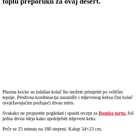
toplu preporuku za ovaj desert.
Plazma kocke su izdašan kolač što možete primjetiti po veličini
tepsije. Predivna kombinacija narandže i mljevenog keksa čini kolač
osvježavajućim pružajući divan miris.
Svakako ne propustite pogledati i spasiti recept za
Bomba tortu.
Još
jedna divna ideja kako upotrijebiti mljeveni keks.
Peče se 25 minuta na 180 stepeni. Kalup 34×23 cm.