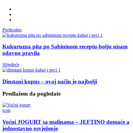
Prethodno
Kukuruzna pita po Sabininom receptu-bolju nisam
odavno pravila
Slijedeće
Dinstani kupus – ovaj način je najbolji
Predlažem da pogledate
icon
Voćni JOGURT sa malinama – JEFTINO domaće a
jednostavno osvježenje