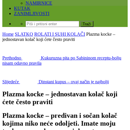
NAMIRNICE
KUTAK
ZANIMLJIVOSTI
Home
SLATKO
ROLATI I SUHI KOLAČI
Plazma kocke –
jednostavan kolač koji ćete često praviti
Prethodno
Kukuruzna pita po Sabininom receptu-bolju
nisam odavno pravila
Slijedeće
Dinstani kupus – ovaj način je najbolji
Plazma kocke – jednostavan kolač koji
ćete često praviti
Plazma kocke – predivan i sočan kolač
kojima niko neće odoljeti. Imate moju