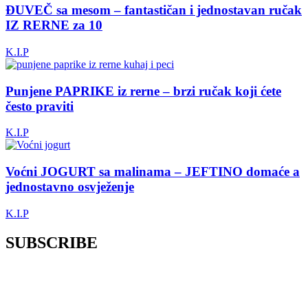
ĐUVEČ sa mesom – fantastičan i jednostavan ručak
IZ RERNE za 10
K.I.P
Punjene PAPRIKE iz rerne – brzi ručak koji ćete
često praviti
K.I.P
Voćni JOGURT sa malinama – JEFTINO domaće a
jednostavno osvježenje
K.I.P
SUBSCRIBE