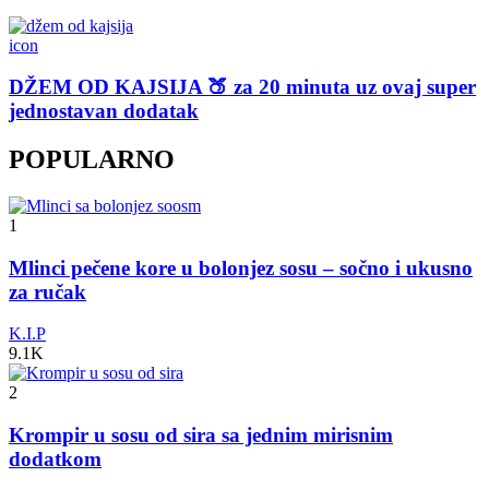
icon
DŽEM OD KAJSIJA 🍑 za 20 minuta uz ovaj super
jednostavan dodatak
POPULARNO
1
Mlinci pečene kore u bolonjez sosu – sočno i ukusno
za ručak
K.I.P
9.1K
2
Krompir u sosu od sira sa jednim mirisnim
dodatkom