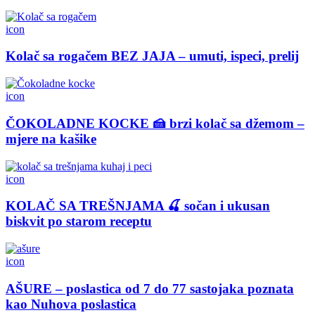
icon
Kolač sa rogačem BEZ JAJA – umuti, ispeci, prelij
icon
ČOKOLADNE KOCKE 🍰 brzi kolač sa džemom –
mjere na kašike
icon
KOLAČ SA TREŠNJAMA 🍒 sočan i ukusan
biskvit po starom receptu
icon
AŠURE – poslastica od 7 do 77 sastojaka poznata
kao Nuhova poslastica