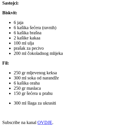
Sastojci:
Biskvit:
6 jaja
6 kašika šećera (ravnih)
6 kašika brašna
2 kašike kakaa
100 ml ulja
prašak za pecivo
200 ml čokoladnog mlijeka
Fil:
250 gr mljevenog keksa
300 ml soka od narandže
6 kašika oraha
250 gr maslaca
150 gr šećera u prahu
300 ml šlaga za ukrasiti
Subscribe na kanal
OVDJE
.