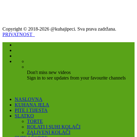
Copyright © 2018-2026 @kuhajipeci. Sva prava zadržana.
PRIVATNOST
Don't miss new videos
Sign in to see updates from your favourite channels
NASLOVNA
KUHANA JELA
PITE I TIJESTA
SLATKO
TORTE
ROLATI I SUHI KOLAČI
ZALIVENI KOLAČI