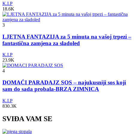
K.I.P
18.6K
3
LJETNA FANTAZIJA za 5 minuta na vašoj trpezi –
fantastična zamjena za sladoled
K.I.P
23.9K
4
DOMAĆI PARADAJZ SOS – najukusniji sos koji
sam do sada probala-BRZA ZIMNICA
K.I.P
830.3K
SVIĐA VAM SE