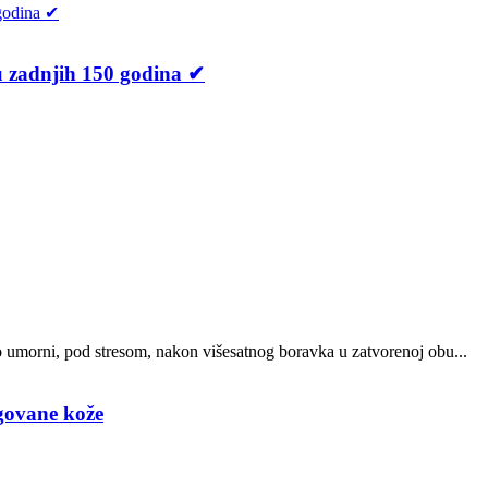
 u zadnjih 150 godina ✔
o umorni, pod stresom, nakon višesatnog boravka u zatvorenoj obu...
egovane kože