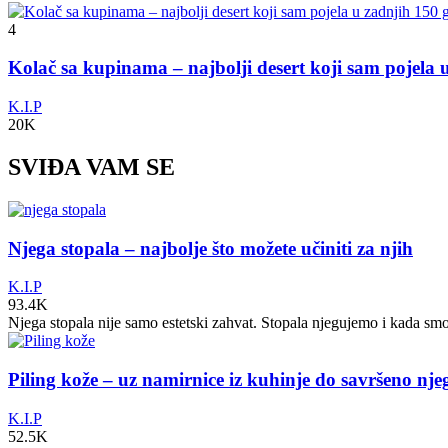
4
Kolač sa kupinama – najbolji desert koji sam pojela
K.I.P
20K
SVIĐA VAM SE
Njega stopala – najbolje što možete učiniti za njih
K.I.P
93.4K
Njega stopala nije samo estetski zahvat. Stopala njegujemo i kada sm
Piling kože – uz namirnice iz kuhinje do savršeno nj
K.I.P
52.5K