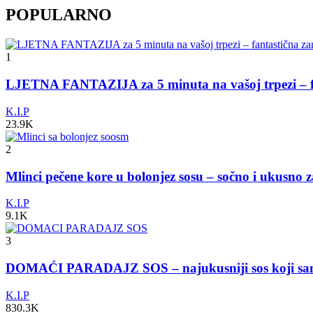
POPULARNO
1
LJETNA FANTAZIJA za 5 minuta na vašoj trpezi – fa
K.I.P
23.9K
2
Mlinci pečene kore u bolonjez sosu – sočno i ukusno 
K.I.P
9.1K
3
DOMAĆI PARADAJZ SOS – najukusniji sos koji s
K.I.P
830.3K