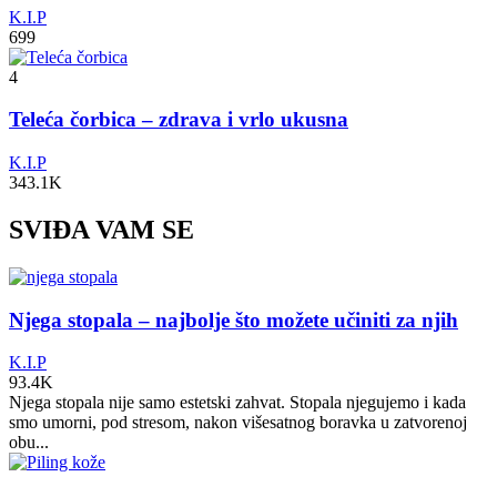
K.I.P
699
4
Teleća čorbica – zdrava i vrlo ukusna
K.I.P
343.1K
SVIĐA VAM SE
Njega stopala – najbolje što možete učiniti za njih
K.I.P
93.4K
Njega stopala nije samo estetski zahvat. Stopala njegujemo i kada
smo umorni, pod stresom, nakon višesatnog boravka u zatvorenoj
obu...