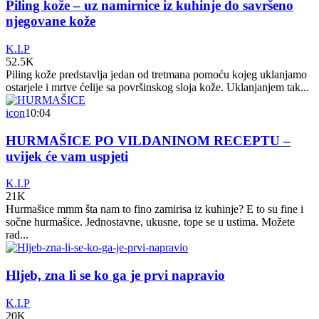
Piling kože – uz namirnice iz kuhinje do savršeno
njegovane kože
K.I.P
52.5K
Piling kože predstavlja jedan od tretmana pomoću kojeg uklanjamo
ostarjele i mrtve ćelije sa površinskog sloja kože. Uklanjanjem tak...
icon
10:04
HURMAŠICE PO VILDANINOM RECEPTU –
uvijek će vam uspjeti
K.I.P
21K
Hurmašice mmm šta nam to fino zamirisa iz kuhinje? E to su fine i
sočne hurmašice. Jednostavne, ukusne, tope se u ustima. Možete
rad...
Hljeb, zna li se ko ga je prvi napravio
K.I.P
20K