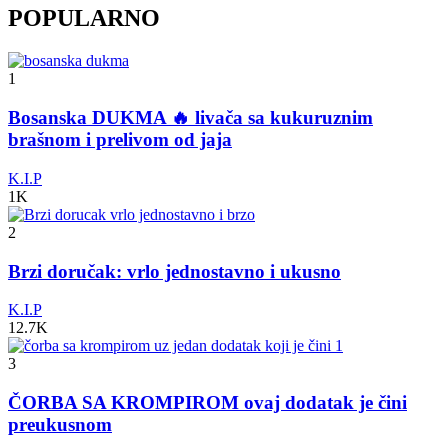
POPULARNO
1
Bosanska DUKMA 🔥 livača sa kukuruznim
brašnom i prelivom od jaja
K.I.P
1K
2
Brzi doručak: vrlo jednostavno i ukusno
K.I.P
12.7K
3
ČORBA SA KROMPIROM ovaj dodatak je čini
preukusnom