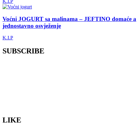
K.I.P
Voćni JOGURT sa malinama – JEFTINO domaće a
jednostavno osvježenje
K.I.P
SUBSCRIBE
LIKE