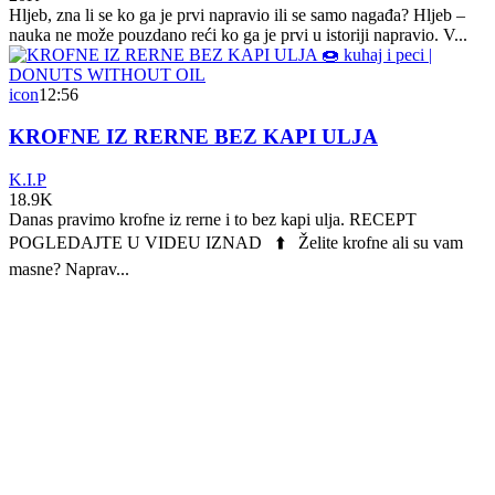
Hljeb, zna li se ko ga je prvi napravio ili se samo nagađa? Hljeb –
nauka ne može pouzdano reći ko ga je prvi u istoriji napravio. V...
icon
12:56
KROFNE IZ RERNE BEZ KAPI ULJA
K.I.P
18.9K
Danas pravimo krofne iz rerne i to bez kapi ulja. RECEPT
POGLEDAJTE U VIDEU IZNAD ⬆️ Želite krofne ali su vam
masne? Naprav...