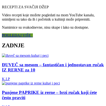
RECEPTI ZA SVAČIJI DŽEP
Video recepti koje možete pogledati na mom YouTube kanalu,
snimljeni su tako da ih i početnik u kuhinji može pripremiti.
Namirnice su svakodnevne, nisu skupe i lako su dostupne.
POGLEDAJ VIŠE
ZADNJE
ĐUVEČ sa mesom – fantastičan i jednostavan ručak
IZ RERNE za 10
K.I.P
Punjene PAPRIKE iz rerne – brzi ručak koji ćete
često praviti