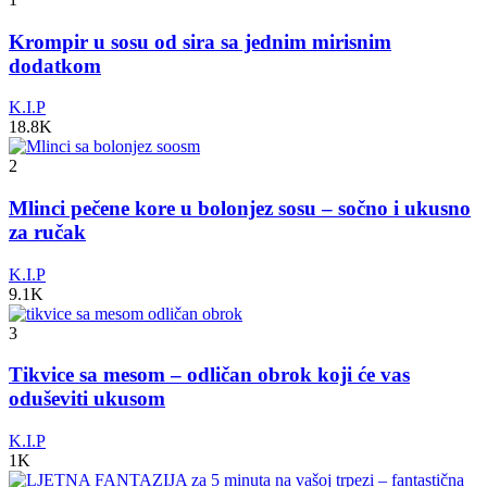
Krompir u sosu od sira sa jednim mirisnim
dodatkom
K.I.P
18.8K
2
Mlinci pečene kore u bolonjez sosu – sočno i ukusno
za ručak
K.I.P
9.1K
3
Tikvice sa mesom – odličan obrok koji će vas
oduševiti ukusom
K.I.P
1K