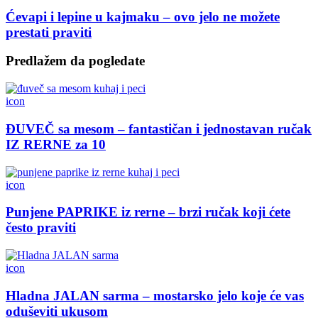
Ćevapi i lepine u kajmaku – ovo jelo ne možete
prestati praviti
Predlažem da pogledate
icon
ĐUVEČ sa mesom – fantastičan i jednostavan ručak
IZ RERNE za 10
icon
Punjene PAPRIKE iz rerne – brzi ručak koji ćete
često praviti
icon
Hladna JALAN sarma – mostarsko jelo koje će vas
oduševiti ukusom