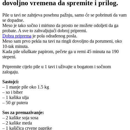
dovoljno vremena da spremite i prilog.
Pile u tavi ne zahtjeva posebnu pažnju, samo će se pobrinuti da vam
se dopadne.
Meso je tako sočno i mirisno da prosto ne možete odoljeti da ga
probate. A sve to zahvaljujući dobroj pripremi.
Dobra priprema
je pola odrađenog posla.
Meso sam prvo pekla na tavi na ringli dovoljno da porumeni, oko
10-tak minuta.
Kada pile ušuškate papirom, pečete ga u rerni 45 minuta na 190
stepeni.
Pripremite cijelo pile u 1 tavi i uživajte u bogatom i sočnom
zalogaju.
Sastojci:
– 1 manje pile oko 1.5 kg
– so i biber
– 1 kašika ulja
– 50 gr putera
Sos za premazivanje:
– 2 kašike soja sosa
– 2 kašike meda
– 1 kašičica crvene paprike