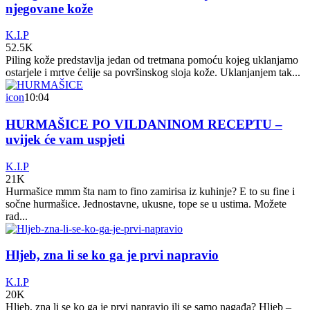
njegovane kože
K.I.P
52.5K
Piling kože predstavlja jedan od tretmana pomoću kojeg uklanjamo
ostarjele i mrtve ćelije sa površinskog sloja kože. Uklanjanjem tak...
icon
10:04
HURMAŠICE PO VILDANINOM RECEPTU –
uvijek će vam uspjeti
K.I.P
21K
Hurmašice mmm šta nam to fino zamirisa iz kuhinje? E to su fine i
sočne hurmašice. Jednostavne, ukusne, tope se u ustima. Možete
rad...
Hljeb, zna li se ko ga je prvi napravio
K.I.P
20K
Hljeb, zna li se ko ga je prvi napravio ili se samo nagađa? Hljeb –