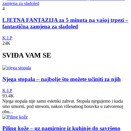
4
LJETNA FANTAZIJA za 5 minuta na vašoj trpezi –
fantastična zamjena za sladoled
K.I.P
24K
SVIĐA VAM SE
Njega stopala – najbolje što možete učiniti za njih
K.I.P
93.4K
Njega stopala nije samo estetski zahvat. Stopala njegujemo i kada
smo umorni, pod stresom, nakon višesatnog boravka u zatvorenoj
obu...
Piling kože – uz namirnice iz kuhinje do savršeno