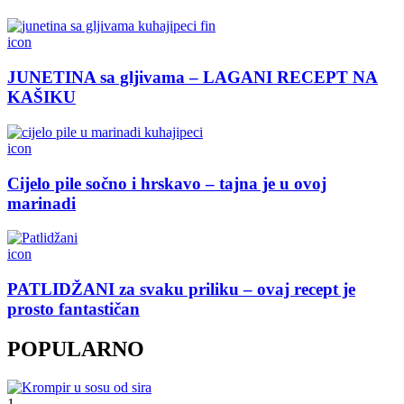
icon
JUNETINA sa gljivama – LAGANI RECEPT NA
KAŠIKU
icon
Cijelo pile sočno i hrskavo – tajna je u ovoj
marinadi
icon
PATLIDŽANI za svaku priliku – ovaj recept je
prosto fantastičan
POPULARNO
1