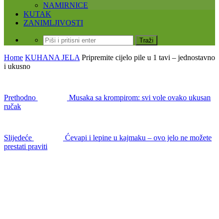
NAMIRNICE
KUTAK
ZANIMLJIVOSTI
Home
KUHANA JELA
Pripremite cijelo pile u 1 tavi – jednostavno
i ukusno
Prethodno
Musaka sa krompirom: svi vole ovako ukusan
ručak
Slijedeće
Ćevapi i lepine u kajmaku – ovo jelo ne možete
prestati praviti