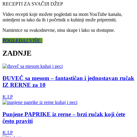
RECEPTI ZA SVAČIJI DŽEP
Video recepti koje možete pogledati na mom YouTube kanalu,
snimljeni su tako da ih i početnik u kuhinji može pripremiti.
Namirnice su svakodnevne, nisu skupe i lako su dostupne.
POGLEDAJ VIŠE
ZADNJE
ĐUVEČ sa mesom – fantastičan i jednostavan ručak
IZ RERNE za 10
K.I.P
Punjene PAPRIKE iz rerne – brzi ručak koji ćete
često praviti
K.I.P