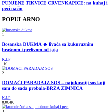
PUNJENE TIKVICE CRVENKAPICE: na kuhaj i
peci način
POPULARNO
1
Bosanska DUKMA 🔥 livača sa kukuruznim
brašnom i prelivom od jaja
K.I.P
1K
2
DOMAĆI PARADAJZ SOS – najukusniji sos koji
sam do sada probala-BRZA ZIMNICA
K.I.P
830.4K
3