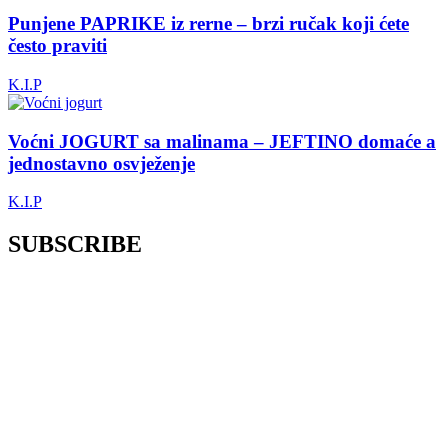
Punjene PAPRIKE iz rerne – brzi ručak koji ćete
često praviti
K.I.P
Voćni JOGURT sa malinama – JEFTINO domaće a
jednostavno osvježenje
K.I.P
SUBSCRIBE