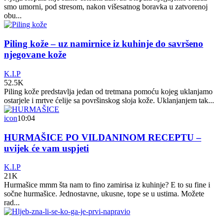
smo umorni, pod stresom, nakon višesatnog boravka u zatvorenoj
obu...
Piling kože – uz namirnice iz kuhinje do savršeno
njegovane kože
K.I.P
52.5K
Piling kože predstavlja jedan od tretmana pomoću kojeg uklanjamo
ostarjele i mrtve ćelije sa površinskog sloja kože. Uklanjanjem tak...
icon
10:04
HURMAŠICE PO VILDANINOM RECEPTU –
uvijek će vam uspjeti
K.I.P
21K
Hurmašice mmm šta nam to fino zamirisa iz kuhinje? E to su fine i
sočne hurmašice. Jednostavne, ukusne, tope se u ustima. Možete
rad...