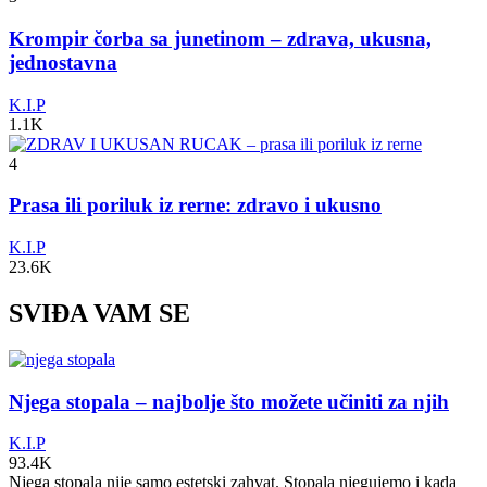
Krompir čorba sa junetinom – zdrava, ukusna,
jednostavna
K.I.P
1.1K
4
Prasa ili poriluk iz rerne: zdravo i ukusno
K.I.P
23.6K
SVIĐA VAM SE
Njega stopala – najbolje što možete učiniti za njih
K.I.P
93.4K
Njega stopala nije samo estetski zahvat. Stopala njegujemo i kada