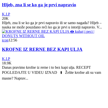
Hljeb, zna li se ko ga je prvi napravio
K.I.P
20K
Hljeb, zna li se ko ga je prvi napravio ili se samo nagađa? Hljeb –
nauka ne može pouzdano reći ko ga je prvi u istoriji napravio. V...
icon
12:56
KROFNE IZ RERNE BEZ KAPI ULJA
K.I.P
18.9K
Danas pravimo krofne iz rerne i to bez kapi ulja. RECEPT
POGLEDAJTE U VIDEU IZNAD ⬆️ Želite krofne ali su vam
masne? Naprav...