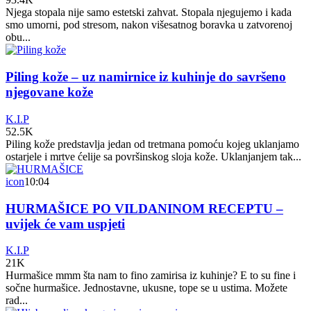
Njega stopala nije samo estetski zahvat. Stopala njegujemo i kada
smo umorni, pod stresom, nakon višesatnog boravka u zatvorenoj
obu...
Piling kože – uz namirnice iz kuhinje do savršeno
njegovane kože
K.I.P
52.5K
Piling kože predstavlja jedan od tretmana pomoću kojeg uklanjamo
ostarjele i mrtve ćelije sa površinskog sloja kože. Uklanjanjem tak...
icon
10:04
HURMAŠICE PO VILDANINOM RECEPTU –
uvijek će vam uspjeti
K.I.P
21K
Hurmašice mmm šta nam to fino zamirisa iz kuhinje? E to su fine i
sočne hurmašice. Jednostavne, ukusne, tope se u ustima. Možete
rad...