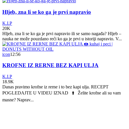
Hljeb, zna li se ko ga je prvi napravio
K.I.P
20K
Hljeb, zna li se ko ga je prvi napravio ili se samo nagađa? Hljeb –
nauka ne može pouzdano reći ko ga je prvi u istoriji napravio. V...
icon
12:56
KROFNE IZ RERNE BEZ KAPI ULJA
K.I.P
18.9K
Danas pravimo krofne iz rerne i to bez kapi ulja. RECEPT
POGLEDAJTE U VIDEU IZNAD ⬆️ Želite krofne ali su vam
masne? Naprav...