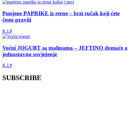
Punjene PAPRIKE iz rerne – brzi ručak koji ćete
često praviti
K.I.P
Voćni JOGURT sa malinama – JEFTINO domaće a
jednostavno osvježenje
K.I.P
SUBSCRIBE