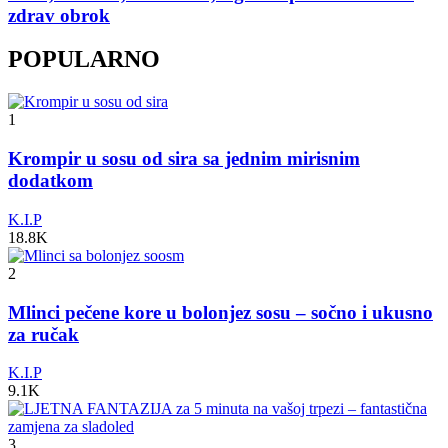
zdrav obrok
POPULARNO
1
Krompir u sosu od sira sa jednim mirisnim
dodatkom
K.I.P
18.8K
2
Mlinci pečene kore u bolonjez sosu – sočno i ukusno
za ručak
K.I.P
9.1K
3