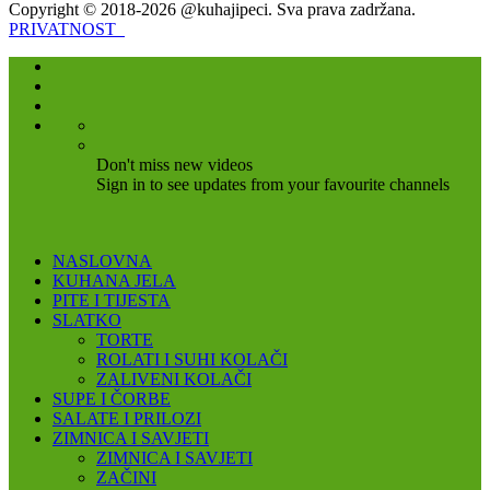
Copyright © 2018-2026 @kuhajipeci. Sva prava zadržana.
PRIVATNOST
Don't miss new videos
Sign in to see updates from your favourite channels
NASLOVNA
KUHANA JELA
PITE I TIJESTA
SLATKO
TORTE
ROLATI I SUHI KOLAČI
ZALIVENI KOLAČI
SUPE I ČORBE
SALATE I PRILOZI
ZIMNICA I SAVJETI
ZIMNICA I SAVJETI
ZAČINI