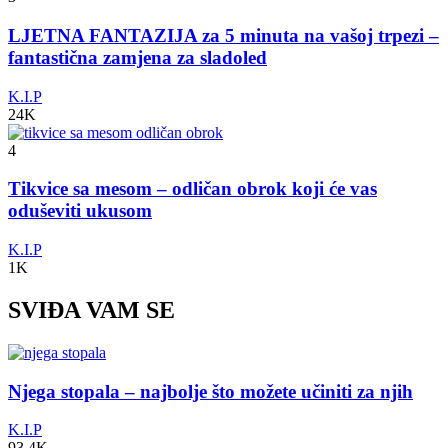
LJETNA FANTAZIJA za 5 minuta na vašoj trpezi –
fantastična zamjena za sladoled
K.I.P
24K
4
Tikvice sa mesom – odličan obrok koji će vas
oduševiti ukusom
K.I.P
1K
SVIĐA VAM SE
Njega stopala – najbolje što možete učiniti za njih
K.I.P
93.4K