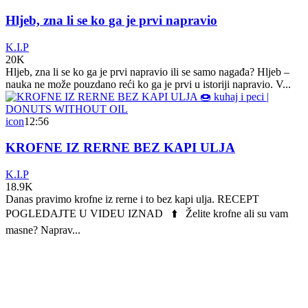
Hljeb, zna li se ko ga je prvi napravio
K.I.P
20K
Hljeb, zna li se ko ga je prvi napravio ili se samo nagađa? Hljeb –
nauka ne može pouzdano reći ko ga je prvi u istoriji napravio. V...
icon
12:56
KROFNE IZ RERNE BEZ KAPI ULJA
K.I.P
18.9K
Danas pravimo krofne iz rerne i to bez kapi ulja. RECEPT
POGLEDAJTE U VIDEU IZNAD ⬆️ Želite krofne ali su vam
masne? Naprav...