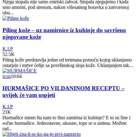
Njega stopala nije samo estetski zahvat. Stopala njegujemo i kada
smo umorni, pod stresom, nakon višesatnog boravka u zatvorenoj
obu...
Piling kože – uz namirnice iz kuhinje do savršeno
njegovane kože
K.I.P
52.5K
Piling kože predstavlja jedan od tretmana pomoću kojeg uklanjamo
ostarjele i mrtve ćelije sa površinskog sloja kože. Uklanjanjem tak...
icon
10:04
HURMAŠICE PO VILDANINOM RECEPTU –
uvijek će vam uspjeti
K.I.P
21K
Hurmašice mmm šta nam to fino zamirisa iz kuhinje? E to su fine i
sočne hurmašice. Jednostavne, ukusne, tope se u ustima. Možete
rad...