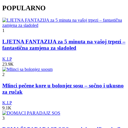
POPULARNO
1
LJETNA FANTAZIJA za 5 minuta na vašoj trpezi –
fantastična zamjena za sladoled
K.I.P
23.9K
2
Mlinci pečene kore u bolonjez sosu – sočno i ukusno
za ručak
K.I.P
9.1K
3