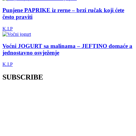
Punjene PAPRIKE iz rerne – brzi ručak koji ćete
često praviti
K.I.P
Voćni JOGURT sa malinama – JEFTINO domaće a
jednostavno osvježenje
K.I.P
SUBSCRIBE