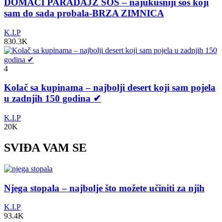
DOMAĆI PARADAJZ SOS – najukusniji sos koji
sam do sada probala-BRZA ZIMNICA
K.I.P
830.3K
4
Kolač sa kupinama – najbolji desert koji sam pojela
u zadnjih 150 godina ✔
K.I.P
20K
SVIĐA VAM SE
Njega stopala – najbolje što možete učiniti za njih
K.I.P
93.4K