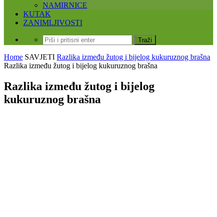
NAMIRNICE
KUTAK
ZANIMLJIVOSTI
Home
SAVJETI
Razlika između žutog i bijelog kukuruznog brašna
Razlika između žutog i bijelog kukuruznog brašna
Razlika između žutog i bijelog
kukuruznog brašna