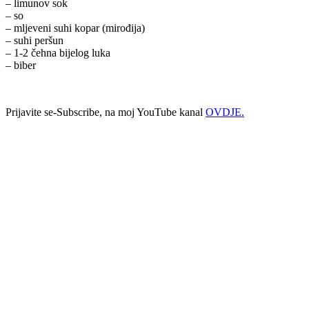
– limunov sok
– so
– mljeveni suhi kopar (mirođija)
– suhi peršun
– 1-2 čehna bijelog luka
– biber
Prijavite se-Subscribe, na moj YouTube kanal
OVDJE.