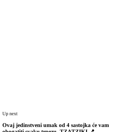
Up next
Ovaj jedinstveni umak od 4 sastojka će vam
obogatiti svaku trpezu -TZATZIKI 📍