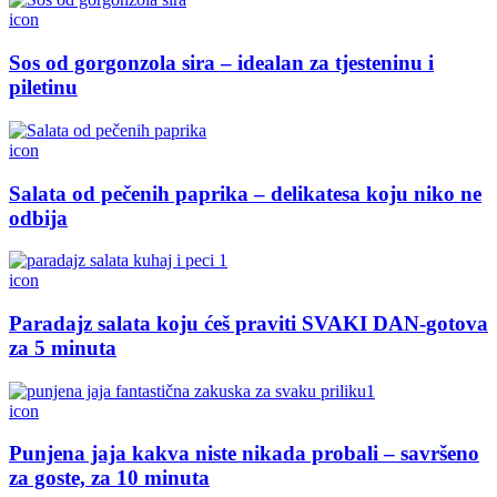
icon
Sos od gorgonzola sira – idealan za tjesteninu i
piletinu
icon
Salata od pečenih paprika – delikatesa koju niko ne
odbija
icon
Paradajz salata koju ćeš praviti SVAKI DAN-gotova
za 5 minuta
icon
Punjena jaja kakva niste nikada probali – savršeno
za goste, za 10 minuta