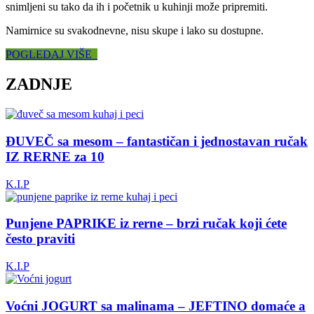
snimljeni su tako da ih i početnik u kuhinji može pripremiti.
Namirnice su svakodnevne, nisu skupe i lako su dostupne.
POGLEDAJ VIŠE
ZADNJE
ĐUVEČ sa mesom – fantastičan i jednostavan ručak
IZ RERNE za 10
K.I.P
Punjene PAPRIKE iz rerne – brzi ručak koji ćete
često praviti
K.I.P
Voćni JOGURT sa malinama – JEFTINO domaće a