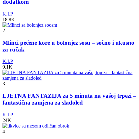
dodatkom
K.I.P
18.8K
2
Mlinci pečene kore u bolonjez sosu – sočno i ukusno
za ručak
K.I.P
9.1K
3
LJETNA FANTAZIJA za 5 minuta na vašoj trpezi –
fantastična zamjena za sladoled
K.I.P
24K
4