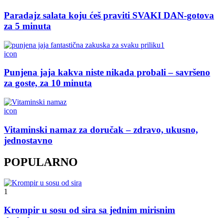
Paradajz salata koju ćeš praviti SVAKI DAN-gotova
za 5 minuta
icon
Punjena jaja kakva niste nikada probali – savršeno
za goste, za 10 minuta
icon
Vitaminski namaz za doručak – zdravo, ukusno,
jednostavno
POPULARNO
1
Krompir u sosu od sira sa jednim mirisnim