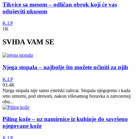
Tikvice sa mesom – odličan obrok koji će vas
oduševiti ukusom
K.I.P
1K
SVIĐA VAM SE
Njega stopala – najbolje što možete učiniti za njih
K.I.P
93.4K
Njega stopala nije samo estetski zahvat. Stopala njegujemo i kada
smo umorni, pod stresom, nakon višesatnog boravka u zatvorenoj
obu...
Piling kože – uz namirnice iz kuhinje do savršeno
njegovane kože
K.I.P