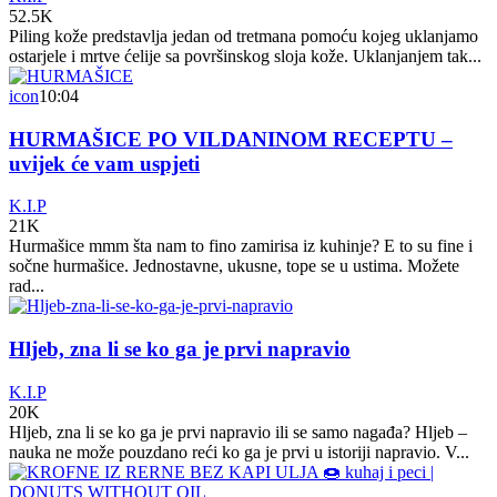
52.5K
Piling kože predstavlja jedan od tretmana pomoću kojeg uklanjamo
ostarjele i mrtve ćelije sa površinskog sloja kože. Uklanjanjem tak...
icon
10:04
HURMAŠICE PO VILDANINOM RECEPTU –
uvijek će vam uspjeti
K.I.P
21K
Hurmašice mmm šta nam to fino zamirisa iz kuhinje? E to su fine i
sočne hurmašice. Jednostavne, ukusne, tope se u ustima. Možete
rad...
Hljeb, zna li se ko ga je prvi napravio
K.I.P
20K
Hljeb, zna li se ko ga je prvi napravio ili se samo nagađa? Hljeb –
nauka ne može pouzdano reći ko ga je prvi u istoriji napravio. V...