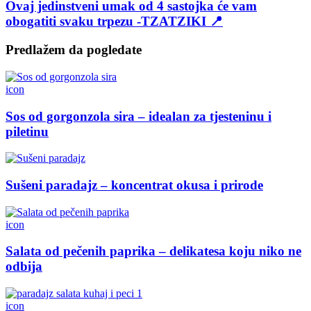
Ovaj jedinstveni umak od 4 sastojka će vam
obogatiti svaku trpezu -TZATZIKI 📍
Predlažem da pogledate
icon
Sos od gorgonzola sira – idealan za tjesteninu i
piletinu
Sušeni paradajz – koncentrat okusa i prirode
icon
Salata od pečenih paprika – delikatesa koju niko ne
odbija
icon