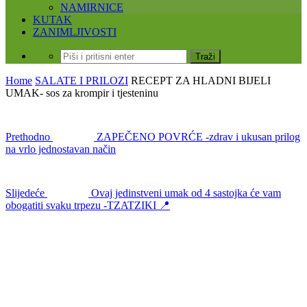
NAMIRNICE
KUTAK
ZANIMLJIVOSTI
Home
SALATE I PRILOZI
RECEPT ZA HLADNI BIJELI
UMAK- sos za krompir i tjesteninu
Prethodno
ZAPEČENO POVRĆE -zdrav i ukusan prilog
na vrlo jednostavan način
Slijedeće
Ovaj jedinstveni umak od 4 sastojka će vam
obogatiti svaku trpezu -TZATZIKI 📍