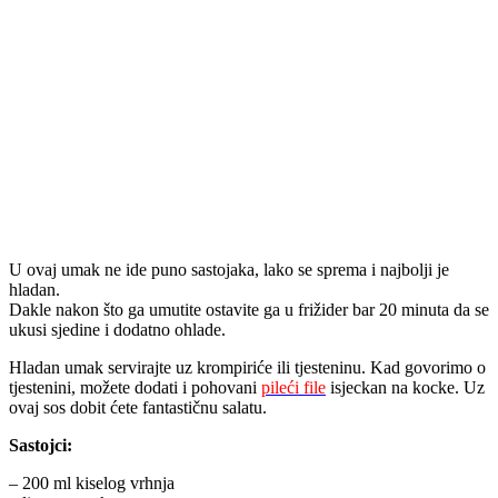
U ovaj umak ne ide puno sastojaka, lako se sprema i najbolji je
hladan.
Dakle nakon što ga umutite ostavite ga u frižider bar 20 minuta da se
ukusi sjedine i dodatno ohlade.
Hladan umak servirajte uz krompiriće ili tjesteninu. Kad govorimo o
tjestenini, možete dodati i pohovani
pileći file
isjeckan na kocke. Uz
ovaj sos dobit ćete fantastičnu salatu.
Sastojci:
– 200 ml kiselog vrhnja