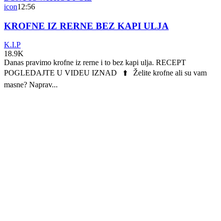
icon
12:56
KROFNE IZ RERNE BEZ KAPI ULJA
K.I.P
18.9K
Danas pravimo krofne iz rerne i to bez kapi ulja. RECEPT
POGLEDAJTE U VIDEU IZNAD ⬆️ Želite krofne ali su vam
masne? Naprav...