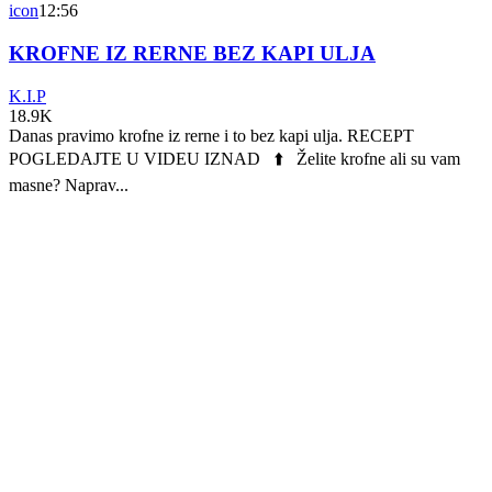
icon
12:56
KROFNE IZ RERNE BEZ KAPI ULJA
K.I.P
18.9K
Danas pravimo krofne iz rerne i to bez kapi ulja. RECEPT
POGLEDAJTE U VIDEU IZNAD ⬆️ Želite krofne ali su vam
masne? Naprav...