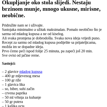
Okupljanje oko stola slijedi. Nestaju
brzinom munje, mnogo ukusne, mirisne,
neobične.
Pridružite nam se i uživajte.
Sastojaka minimalno a užitak maksimalan. Pomalo neobično što je
sarma od mladog kupusa a ne od kiselog.
Ali svaka promjena je dobrodošla. Svaka nova ideja vrijedi puno.
Recept za sarmu od mladog kupusa podijelite sa prijateljicama,
možda im se dopadne ideja.
Prvo ćemo peći ispod folije 25 minuta, pa zapeći još 20 min.
Sve ovisi od jačine rerne.
Sastojci:
– 2 glavice
mladog kupusa
– 400 gr mljevenog mesa
– 100 gr riže
– 1 glavica lika
– so, biber, suhi začin
– crvena paprika
– 50 ml vrhnja za kuhanje
– 50 gr putera
– 1 kašika octa