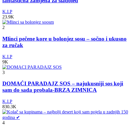
fantastična zamjena za sladoled
K.I.P
23.9K
2
Mlinci pečene kore u bolonjez sosu – sočno i ukusno
za ručak
K.I.P
9K
3
DOMAĆI PARADAJZ SOS – najukusniji sos koji
sam do sada probala-BRZA ZIMNICA
K.I.P
830.3K
4