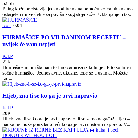
52.5K
Piling kože predstavlja jedan od tretmana pomoću kojeg uklanjamo
ostarjele i mrtve ćelije sa površinskog sloja kože. Uklanjanjem tak...
icon
10:04
HURMAŠICE PO VILDANINOM RECEPTU –
uvijek će vam uspjeti
K.I.P
21K
Hurmašice mmm šta nam to fino zamirisa iz kuhinje? E to su fine i
sočne hurmašice. Jednostavne, ukusne, tope se u ustima. Možete
rad...
Hljeb, zna li se ko ga je prvi napravio
K.I.P
20K
Hljeb, zna li se ko ga je prvi napravio ili se samo nagađa? Hljeb –
nauka ne može pouzdano reći ko ga je prvi u istoriji napravio. V...