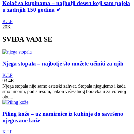
Kolač sa kupinama – najbolji desert koji sam pojela
u zadnjih 150 godina ✔
K.I.P
20K
SVIĐA VAM SE
Njega stopala – najbolje što možete učiniti za njih
K.I.P
93.4K
Njega stopala nije samo estetski zahvat. Stopala njegujemo i kada
smo umorni, pod stresom, nakon višesatnog boravka u zatvorenoj
obu...
Piling kože – uz namirnice iz kuhinje do savršeno
njegovane kože
K.I.P