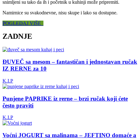
snimljeni su tako da ih i početnik u kuhinji može pripremiti.
Namirnice su svakodnevne, nisu skupe i lako su dostupne.
POGLEDAJ VIŠE
ZADNJE
ĐUVEČ sa mesom – fantastičan i jednostavan ručak
IZ RERNE za 10
K.I.P
Punjene PAPRIKE iz rerne – brzi ručak koji ćete
često praviti
K.I.P
Voćni JOGURT sa malinama – JEFTINO domaće a