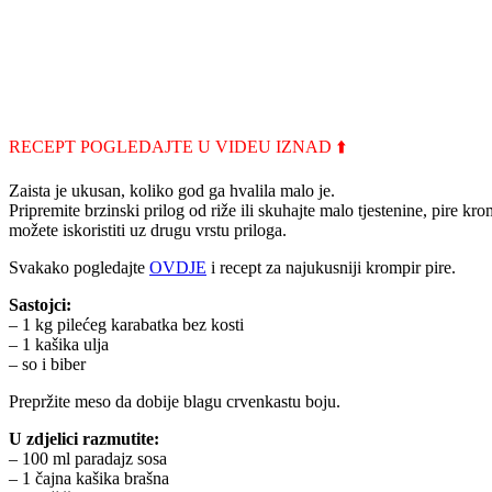
RECEPT POGLEDAJTE U VIDEU IZNAD ⬆️
Zaista je ukusan, koliko god ga hvalila malo je.
Pripremite brzinski prilog od riže ili skuhajte malo tjestenine, pire k
možete iskoristiti uz drugu vrstu priloga.
Svakako pogledajte
OVDJE
i recept za najukusniji krompir pire.
Sastojci:
– 1 kg pilećeg karabatka bez kosti
– 1 kašika ulja
– so i biber
Prepržite meso da dobije blagu crvenkastu boju.
U zdjelici razmutite:
– 100 ml paradajz sosa
– 1 čajna kašika brašna