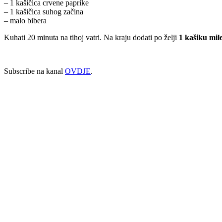
– 1 kašičica crvene paprike
– 1 kašičica suhog začina
– malo bibera
Kuhati 20 minuta na tihoj vatri. Na kraju dodati po želji
1 kašiku mi
Subscribe na kanal
OVDJE
.