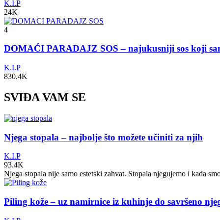
K.I.P
24K
4
DOMAĆI PARADAJZ SOS – najukusniji sos koji s
K.I.P
830.4K
SVIĐA VAM SE
Njega stopala – najbolje što možete učiniti za njih
K.I.P
93.4K
Njega stopala nije samo estetski zahvat. Stopala njegujemo i kada sm
Piling kože – uz namirnice iz kuhinje do savršeno nj