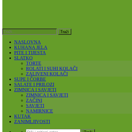
NASLOVNA
KUHANA JELA
PITE I TIJESTA
SLATKO
TORTE
ROLATI I SUHI KOLAČI
ZALIVENI KOLAČI
SUPE I ČORBE
SALATE I PRILOZI
ZIMNICA I SAVJETI
ZIMNICA I SAVJETI
ZAČINI
SAVJETI
NAMIRNICE
KUTAK
ZANIMLJIVOSTI