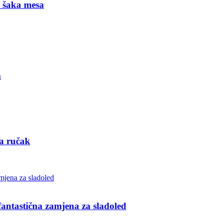
1 šaka mesa
m
za ručak
ntastična zamjena za sladoled