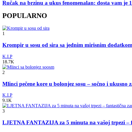
Ručak na brzinu a ukus fenomenalan: dosta vam je 
POPULARNO
1
Krompir u sosu od sira sa jednim mirisnim dodatko
K.I.P
18.7K
2
Mlinci pečene kore u bolonjez sosu – sočno i ukusno 
K.I.P
9.1K
3
LJETNA FANTAZIJA za 5 minuta na vašoj trpezi – fa