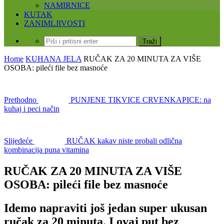
NAMIRNICE
KUTAK
ZANIMLJIVOSTI
Home
KUHANA JELA
RUČAK ZA 20 MINUTA ZA VIŠE
OSOBA: pileći file bez masnoće
Prethodno
PUNJENE TIKVICE CRVENKAPICE: na
kuhaj i peci način
Slijedeće
RUČAK kakav niste probali odlična
kombinacija puna vitamina
RUČAK ZA 20 MINUTA ZA VIŠE
OSOBA: pileći file bez masnoće
Idemo napraviti još jedan super ukusan
ručak za 20 minuta. I ovaj put bez