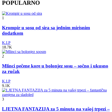
POPULARNO
1
Krompir u sosu od sira sa jednim mirisnim
dodatkom
K.I.P
18.7K
2
Mlinci pečene kore u bolonjez sosu – sočno i ukusno
za ručak
K.I.P
9.1K
3
LJETNA FANTAZIJA za 5 minuta na vašoj trpezi –