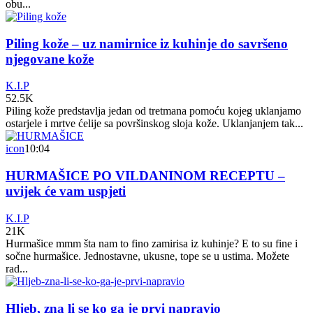
obu...
Piling kože – uz namirnice iz kuhinje do savršeno
njegovane kože
K.I.P
52.5K
Piling kože predstavlja jedan od tretmana pomoću kojeg uklanjamo
ostarjele i mrtve ćelije sa površinskog sloja kože. Uklanjanjem tak...
icon
10:04
HURMAŠICE PO VILDANINOM RECEPTU –
uvijek će vam uspjeti
K.I.P
21K
Hurmašice mmm šta nam to fino zamirisa iz kuhinje? E to su fine i
sočne hurmašice. Jednostavne, ukusne, tope se u ustima. Možete
rad...
Hljeb, zna li se ko ga je prvi napravio