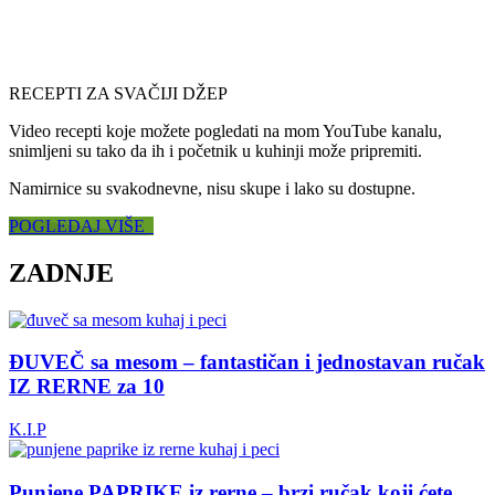
RECEPTI ZA SVAČIJI DŽEP
Video recepti koje možete pogledati na mom YouTube kanalu,
snimljeni su tako da ih i početnik u kuhinji može pripremiti.
Namirnice su svakodnevne, nisu skupe i lako su dostupne.
POGLEDAJ VIŠE
ZADNJE
ĐUVEČ sa mesom – fantastičan i jednostavan ručak
IZ RERNE za 10
K.I.P
Punjene PAPRIKE iz rerne – brzi ručak koji ćete