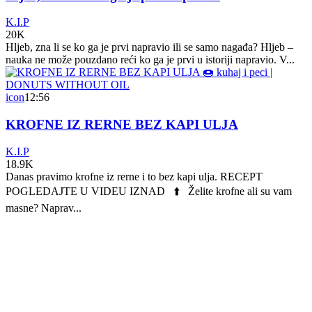
K.I.P
20K
Hljeb, zna li se ko ga je prvi napravio ili se samo nagađa? Hljeb –
nauka ne može pouzdano reći ko ga je prvi u istoriji napravio. V...
icon
12:56
KROFNE IZ RERNE BEZ KAPI ULJA
K.I.P
18.9K
Danas pravimo krofne iz rerne i to bez kapi ulja. RECEPT
POGLEDAJTE U VIDEU IZNAD ⬆️ Želite krofne ali su vam
masne? Naprav...