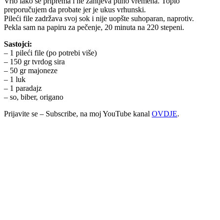
Vrlo lako se priprema i ne zahtjeva puno vremena. Toplo
preporučujem da probate jer je ukus vrhunski.
Pileći file zadržava svoj sok i nije uopšte suhoparan, naprotiv.
Pekla sam na papiru za pečenje, 20 minuta na 220 stepeni.
Sastojci:
– 1 pileći file (po potrebi više)
– 150 gr tvrdog sira
– 50 gr majoneze
– 1 luk
– 1 paradajz
– so, biber, origano
Prijavite se – Subscribe, na moj YouTube kanal
OVDJE
.