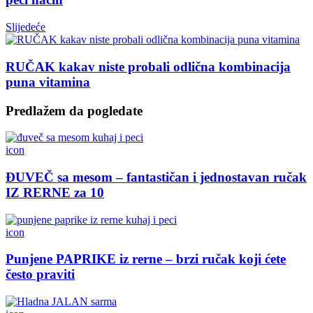
Slijedeće
RUČAK kakav niste probali odlična kombinacija
puna vitamina
Predlažem da pogledate
icon
ĐUVEČ sa mesom – fantastičan i jednostavan ručak
IZ RERNE za 10
icon
Punjene PAPRIKE iz rerne – brzi ručak koji ćete
često praviti