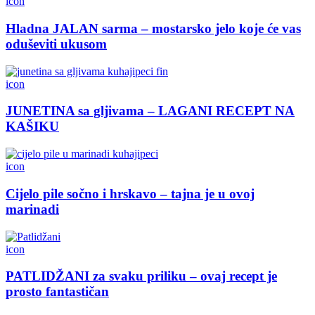
icon
Hladna JALAN sarma – mostarsko jelo koje će vas
oduševiti ukusom
icon
JUNETINA sa gljivama – LAGANI RECEPT NA
KAŠIKU
icon
Cijelo pile sočno i hrskavo – tajna je u ovoj
marinadi
icon
PATLIDŽANI za svaku priliku – ovaj recept je
prosto fantastičan