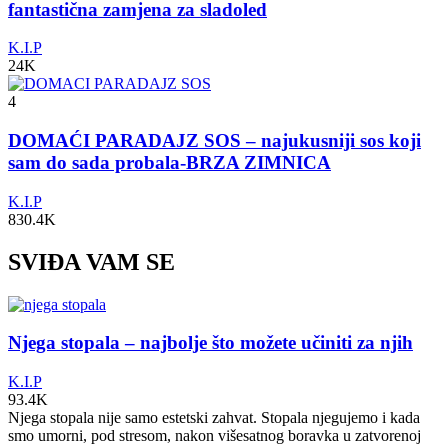
fantastična zamjena za sladoled
K.I.P
24K
4
DOMAĆI PARADAJZ SOS – najukusniji sos koji
sam do sada probala-BRZA ZIMNICA
K.I.P
830.4K
SVIĐA VAM SE
Njega stopala – najbolje što možete učiniti za njih
K.I.P
93.4K
Njega stopala nije samo estetski zahvat. Stopala njegujemo i kada
smo umorni, pod stresom, nakon višesatnog boravka u zatvorenoj