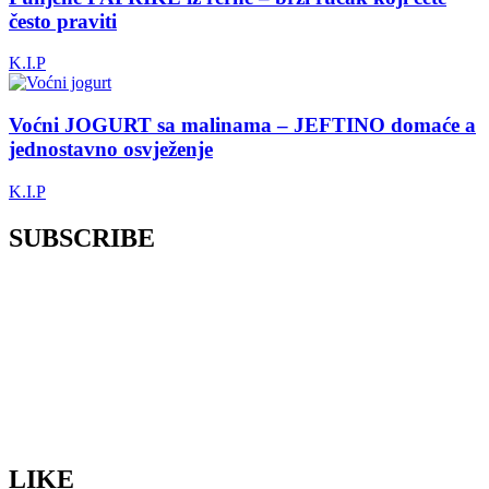
često praviti
K.I.P
Voćni JOGURT sa malinama – JEFTINO domaće a
jednostavno osvježenje
K.I.P
SUBSCRIBE
LIKE