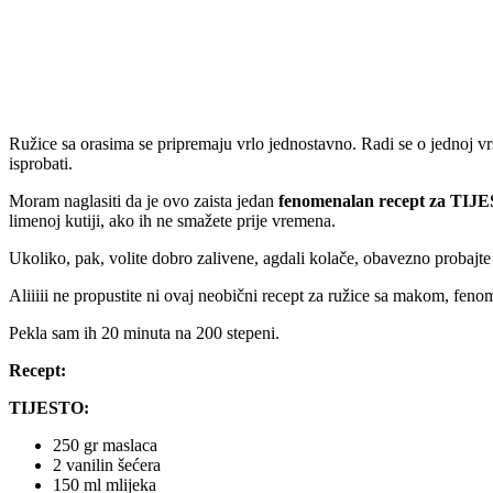
Ružice sa orasima se pripremaju vrlo jednostavno. Radi se o jednoj vr
isprobati.
Moram naglasiti da je ovo zaista jedan
fenomenalan recept za TIJ
limenoj kutiji, ako ih ne smažete prije vremena.
Ukoliko, pak, volite dobro zalivene, agdali kolače, obavezno probajte 
Aliiiii ne propustite ni ovaj neobični recept za ružice sa makom, fen
Pekla sam ih 20 minuta na 200 stepeni.
Recept:
TIJESTO:
250 gr maslaca
2 vanilin šećera
150 ml mlijeka