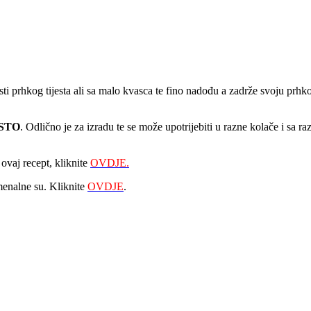
sti prhkog tijesta ali sa malo kvasca te fino nadođu a zadrže svoju prh
ESTO
. Odlično je za izradu te se može upotrijebiti u razne kolače i sa 
ovaj recept, kliknite
OVDJE.
omenalne su. Kliknite
OVDJE
.