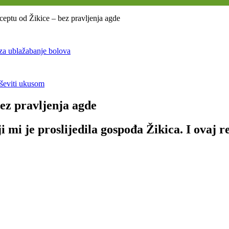
ceptu od Žikice – bez pravljenja agde
 za ublažabanje bolova
uševiti ukusom
bez pravljenja agde
i mi je proslijedila gospođa Žikica. I ovaj r