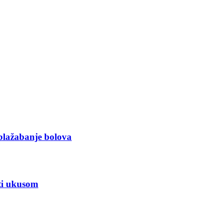
ublažabanje bolova
iti ukusom