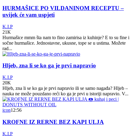
HURMAŠICE PO VILDANINOM RECEPTU –
uvijek će vam uspjeti
K.I.P
21K
Hurmašice mmm šta nam to fino zamirisa iz kuhinje? E to su fine i
sočne hurmašice. Jednostavne, ukusne, tope se u ustima. Možete
rad...
Hljeb, zna li se ko ga je prvi napravio
K.I.P
20K
Hljeb, zna li se ko ga je prvi napravio ili se samo nagađa? Hljeb –
nauka ne može pouzdano reći ko ga je prvi u istoriji napravio. V...
icon
12:56
KROFNE IZ RERNE BEZ KAPI ULJA
K.I.P