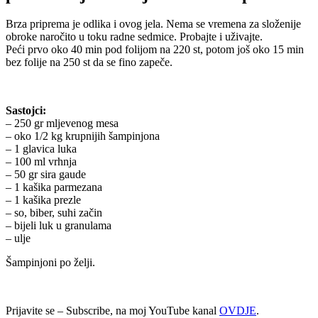
Brza priprema je odlika i ovog jela. Nema se vremena za složenije
obroke naročito u toku radne sedmice. Probajte i uživajte.
Peći prvo oko 40 min pod folijom na 220 st, potom još oko 15 min
bez folije na 250 st da se fino zapeče.
Sastojci:
– 250 gr mljevenog mesa
– oko 1/2 kg krupnijih šampinjona
– 1 glavica luka
– 100 ml vrhnja
– 50 gr sira gaude
– 1 kašika parmezana
– 1 kašika prezle
– so, biber, suhi začin
– bijeli luk u granulama
– ulje
Šampinjoni po želji.
Prijavite se – Subscribe, na moj YouTube kanal
OVDJE
.