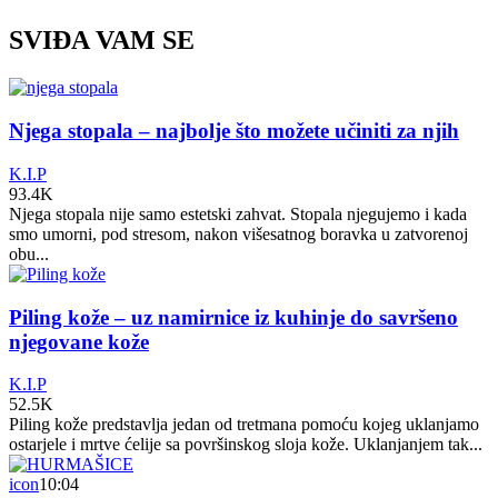
SVIĐA VAM SE
Njega stopala – najbolje što možete učiniti za njih
K.I.P
93.4K
Njega stopala nije samo estetski zahvat. Stopala njegujemo i kada
smo umorni, pod stresom, nakon višesatnog boravka u zatvorenoj
obu...
Piling kože – uz namirnice iz kuhinje do savršeno
njegovane kože
K.I.P
52.5K
Piling kože predstavlja jedan od tretmana pomoću kojeg uklanjamo
ostarjele i mrtve ćelije sa površinskog sloja kože. Uklanjanjem tak...
icon
10:04