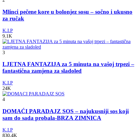
Mlinci pečene kore u bolonjez sosu – sočno i ukusno
za ručak
K.I.P
9.1K
3
LJETNA FANTAZIJA za 5 minuta na vašoj trpezi –
fantastična zamjena za sladoled
K.I.P
24K
4
DOMAĆI PARADAJZ SOS – najukusniji sos koji
sam do sada probala-BRZA ZIMNICA
K.I.P
830.4K