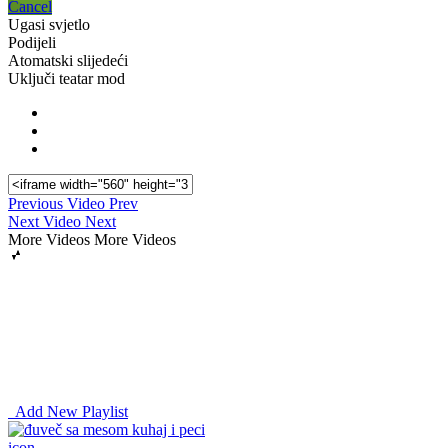
Cancel
Ugasi svjetlo
Podijeli
Atomatski slijedeći
Uključi teatar mod
Previous Video
Prev
Next Video
Next
More Videos
More Videos
Add New Playlist
icon