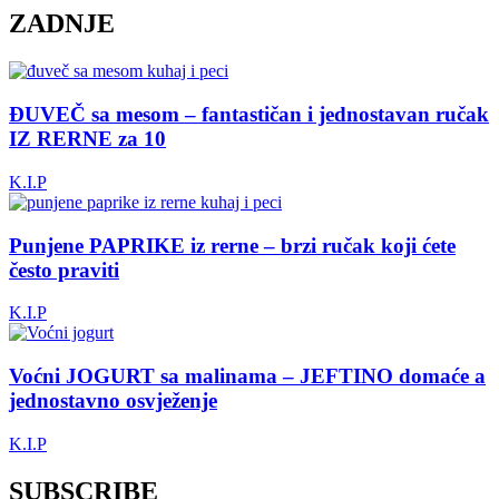
ZADNJE
ĐUVEČ sa mesom – fantastičan i jednostavan ručak
IZ RERNE za 10
K.I.P
Punjene PAPRIKE iz rerne – brzi ručak koji ćete
često praviti
K.I.P
Voćni JOGURT sa malinama – JEFTINO domaće a
jednostavno osvježenje
K.I.P
SUBSCRIBE