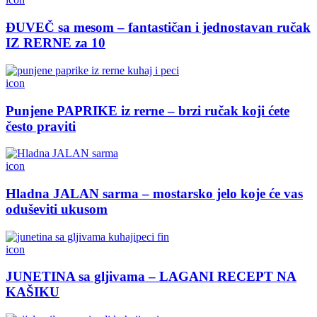
ĐUVEČ sa mesom – fantastičan i jednostavan ručak
IZ RERNE za 10
icon
Punjene PAPRIKE iz rerne – brzi ručak koji ćete
često praviti
icon
Hladna JALAN sarma – mostarsko jelo koje će vas
oduševiti ukusom
icon
JUNETINA sa gljivama – LAGANI RECEPT NA
KAŠIKU