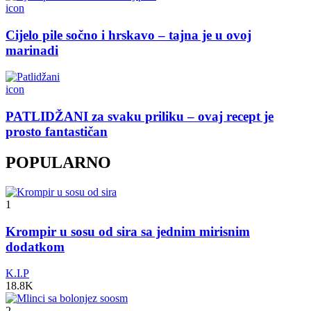
icon
Cijelo pile sočno i hrskavo – tajna je u ovoj
marinadi
icon
PATLIDŽANI za svaku priliku – ovaj recept je
prosto fantastičan
POPULARNO
1
Krompir u sosu od sira sa jednim mirisnim
dodatkom
K.I.P
18.8K
2