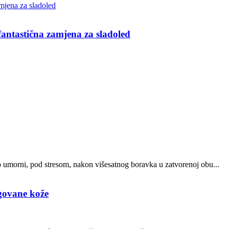
ntastična zamjena za sladoled
o umorni, pod stresom, nakon višesatnog boravka u zatvorenoj obu...
egovane kože