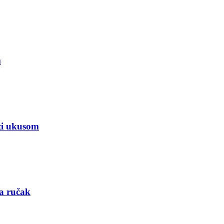
m
iti ukusom
za ručak