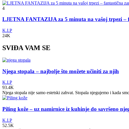
4
LJETNA FANTAZIJA za 5 minuta na vašoj trpezi – fa
K.I.P
24K
SVIĐA VAM SE
Njega stopala – najbolje što možete učiniti za njih
K.I.P
93.4K
Njega stopala nije samo estetski zahvat. Stopala njegujemo i kada sm
Piling kože – uz namirnice iz kuhinje do savršeno nj
K.I.P
52.5K