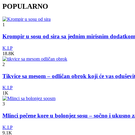
POPULARNO
1
Krompir u sosu od sira sa jednim mirisnim dodatko
K.I.P
18.8K
2
Tikvice sa mesom – odličan obrok koji će vas odušev
K.I.P
1K
3
Mlinci pečene kore u bolonjez sosu – sočno i ukusno 
K.I.P
9.1K