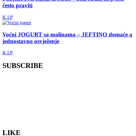
često praviti
K.I.P
Voćni JOGURT sa malinama – JEFTINO domaće a
jednostavno osvježenje
K.I.P
SUBSCRIBE
LIKE