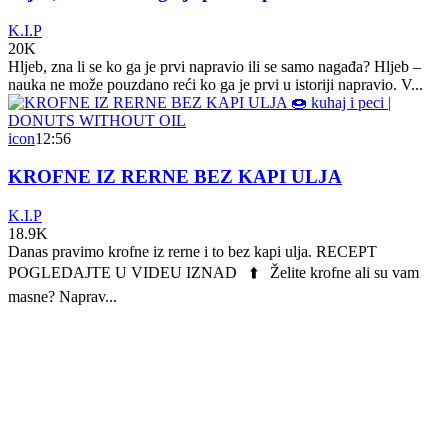
K.I.P
20K
Hljeb, zna li se ko ga je prvi napravio ili se samo nagađa? Hljeb –
nauka ne može pouzdano reći ko ga je prvi u istoriji napravio. V...
icon
12:56
KROFNE IZ RERNE BEZ KAPI ULJA
K.I.P
18.9K
Danas pravimo krofne iz rerne i to bez kapi ulja. RECEPT
POGLEDAJTE U VIDEU IZNAD ⬆️ Želite krofne ali su vam
masne? Naprav...