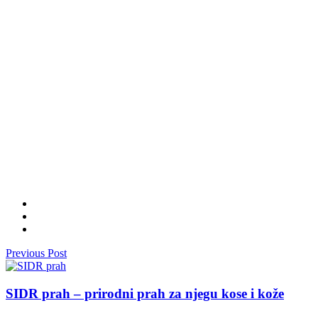
Previous Post
SIDR prah – prirodni prah za njegu kose i kože