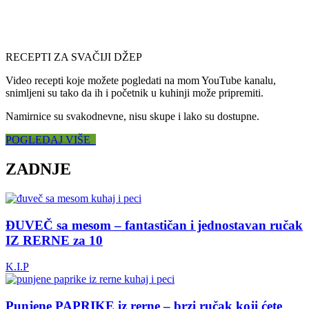
RECEPTI ZA SVAČIJI DŽEP
Video recepti koje možete pogledati na mom YouTube kanalu,
snimljeni su tako da ih i početnik u kuhinji može pripremiti.
Namirnice su svakodnevne, nisu skupe i lako su dostupne.
POGLEDAJ VIŠE
ZADNJE
ĐUVEČ sa mesom – fantastičan i jednostavan ručak
IZ RERNE za 10
K.I.P
Punjene PAPRIKE iz rerne – brzi ručak koji ćete