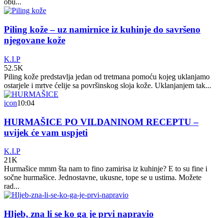
obu...
Piling kože – uz namirnice iz kuhinje do savršeno
njegovane kože
K.I.P
52.5K
Piling kože predstavlja jedan od tretmana pomoću kojeg uklanjamo
ostarjele i mrtve ćelije sa površinskog sloja kože. Uklanjanjem tak...
icon
10:04
HURMAŠICE PO VILDANINOM RECEPTU –
uvijek će vam uspjeti
K.I.P
21K
Hurmašice mmm šta nam to fino zamirisa iz kuhinje? E to su fine i
sočne hurmašice. Jednostavne, ukusne, tope se u ustima. Možete
rad...
Hljeb, zna li se ko ga je prvi napravio