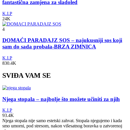
fantastična zamjena za sladoled
K.I.P
24K
4
DOMAĆI PARADAJZ SOS – najukusniji sos koji
sam do sada probala-BRZA ZIMNICA
K.I.P
830.4K
SVIĐA VAM SE
Njega stopala – najbolje što možete učiniti za njih
K.I.P
93.4K
Njega stopala nije samo estetski zahvat. Stopala njegujemo i kada
smo umorni, pod stresom, nakon višesatnog boravka u zatvorenoj