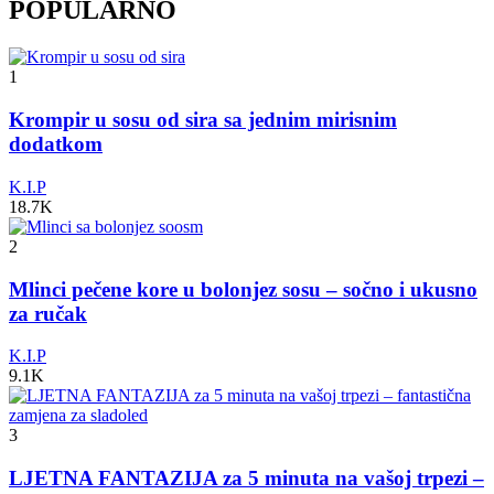
POPULARNO
1
Krompir u sosu od sira sa jednim mirisnim
dodatkom
K.I.P
18.7K
2
Mlinci pečene kore u bolonjez sosu – sočno i ukusno
za ručak
K.I.P
9.1K
3
LJETNA FANTAZIJA za 5 minuta na vašoj trpezi –