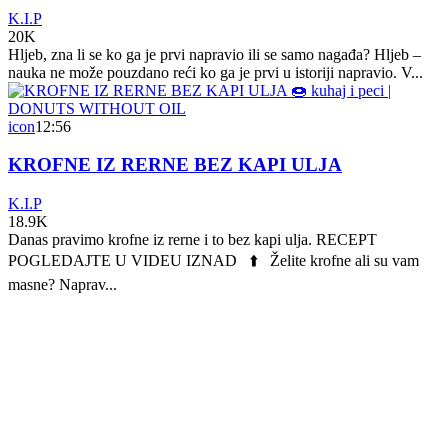
K.I.P
20K
Hljeb, zna li se ko ga je prvi napravio ili se samo nagađa? Hljeb –
nauka ne može pouzdano reći ko ga je prvi u istoriji napravio. V...
icon
12:56
KROFNE IZ RERNE BEZ KAPI ULJA
K.I.P
18.9K
Danas pravimo krofne iz rerne i to bez kapi ulja. RECEPT
POGLEDAJTE U VIDEU IZNAD ⬆️ Želite krofne ali su vam
masne? Naprav...