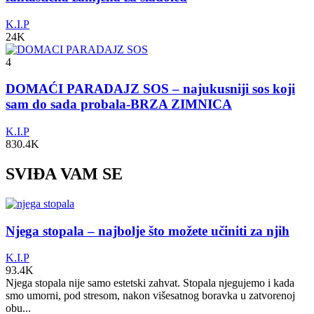
K.I.P
24K
4
DOMAĆI PARADAJZ SOS – najukusniji sos koji
sam do sada probala-BRZA ZIMNICA
K.I.P
830.4K
SVIĐA VAM SE
Njega stopala – najbolje što možete učiniti za njih
K.I.P
93.4K
Njega stopala nije samo estetski zahvat. Stopala njegujemo i kada
smo umorni, pod stresom, nakon višesatnog boravka u zatvorenoj
obu...