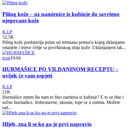
Piling kože – uz namirnice iz kuhinje do savršeno
njegovane kože
K.I.P
52.5K
Piling kože predstavlja jedan od tretmana pomoću kojeg uklanjamo
ostarjele i mrtve ćelije sa površinskog sloja kože. Uklanjanjem tak...
icon
10:04
HURMAŠICE PO VILDANINOM RECEPTU –
uvijek će vam uspjeti
K.I.P
21K
Hurmašice mmm šta nam to fino zamirisa iz kuhinje? E to su fine i
sočne hurmašice. Jednostavne, ukusne, tope se u ustima. Možete
rad...
Hljeb, zna li se ko ga je prvi napravio