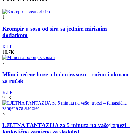
1
Krompir u sosu od sira sa jednim mirisnim
dodatkom
K.I.P
18.7K
2
Mlinci pečene kore u bolonjez sosu – sočno i ukusno
za ručak
K.I.P
9.1K
3
LJETNA FANTAZIJA za 5 minuta na vašoj trpezi –
fantastična zamjena za sladoled