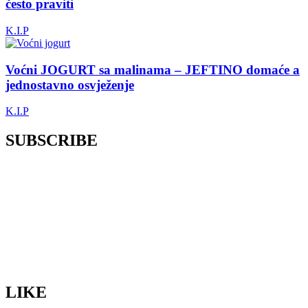
često praviti
K.I.P
Voćni JOGURT sa malinama – JEFTINO domaće a
jednostavno osvježenje
K.I.P
SUBSCRIBE
LIKE