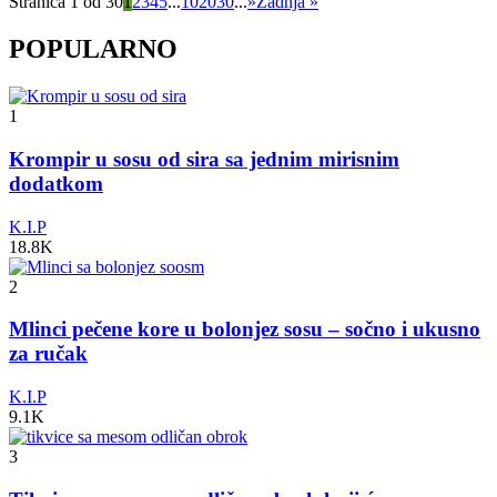
Stranica 1 od 30
1
2
3
4
5
...
10
20
30
...
»
Zadnja »
POPULARNO
1
Krompir u sosu od sira sa jednim mirisnim
dodatkom
K.I.P
18.8K
2
Mlinci pečene kore u bolonjez sosu – sočno i ukusno
za ručak
K.I.P
9.1K
3