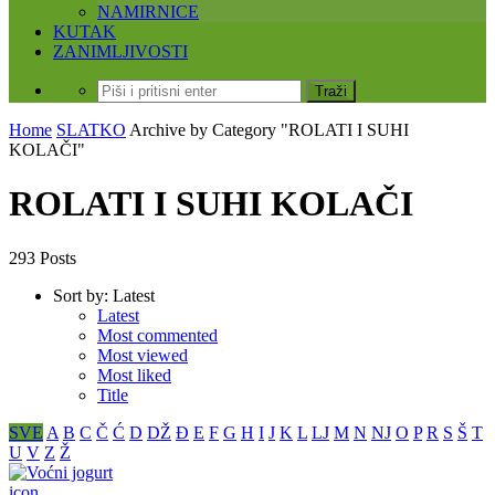
NAMIRNICE
KUTAK
ZANIMLJIVOSTI
Home
SLATKO
Archive by Category "ROLATI I SUHI
KOLAČI"
ROLATI I SUHI KOLAČI
293 Posts
Sort by:
Latest
Latest
Most commented
Most viewed
Most liked
Title
SVE
A
B
C
Č
Ć
D
DŽ
Đ
E
F
G
H
I
J
K
L
LJ
M
N
NJ
O
P
R
S
Š
T
U
V
Z
Ž
icon