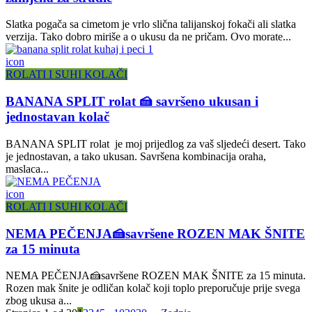
Slatka pogača sa cimetom je vrlo slična talijanskoj fokači ali slatka
verzija. Tako dobro miriše a o ukusu da ne pričam. Ovo morate...
icon
ROLATI I SUHI KOLAČI
BANANA SPLIT rolat 🍰 savršeno ukusan i
jednostavan kolač
BANANA SPLIT rolat je moj prijedlog za vaš sljedeći desert. Tako
je jednostavan, a tako ukusan. Savršena kombinacija oraha,
maslaca...
icon
ROLATI I SUHI KOLAČI
NEMA PEČENJA🍰savršene ROZEN MAK ŠNITE
za 15 minuta
NEMA PEČENJA🍰savršene ROZEN MAK ŠNITE za 15 minuta.
Rozen mak šnite je odličan kolač koji toplo preporučuje prije svega
zbog ukusa a...