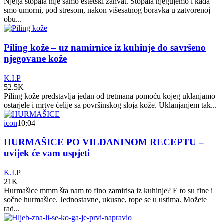
Njega stopala nije samo estetski zahvat. Stopala njegujemo i kada
smo umorni, pod stresom, nakon višesatnog boravka u zatvorenoj
obu...
Piling kože – uz namirnice iz kuhinje do savršeno
njegovane kože
K.I.P
52.5K
Piling kože predstavlja jedan od tretmana pomoću kojeg uklanjamo
ostarjele i mrtve ćelije sa površinskog sloja kože. Uklanjanjem tak...
icon
10:04
HURMAŠICE PO VILDANINOM RECEPTU –
uvijek će vam uspjeti
K.I.P
21K
Hurmašice mmm šta nam to fino zamirisa iz kuhinje? E to su fine i
sočne hurmašice. Jednostavne, ukusne, tope se u ustima. Možete
rad...