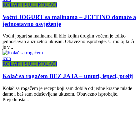
ROLATI I SUHI KOLAČI
Voćni JOGURT sa malinama – JEFTINO domaće a
jednostavno osvježenje
Voćni jogurt sa malinama ili bilo kojim drugim voćem je toliko
jednostavan a izuzetno ukusan. Obavezno isprobajte. U mojoj kući
je v...
icon
ROLATI I SUHI KOLAČI
Kolač sa rogačem BEZ JAJA – umuti, ispeci, prelij
Kolač sa rogačem je recept koji sam dobila od jedne krasne mlade
dame i baš sam oduševljena ukusom. Obavezno isprobajte.
Prejednosta...