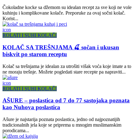
Čokoladne kocke sa džemom su idealan recept za sve koji ne vole
kuhinju i komplikovane kolače. Preporuke za ovaj sočni kolač.
Korist...
icon
ROLATI I SUHI KOLAČI
KOLAČ SA TREŠNJAMA 🍒 sočan i ukusan
biskvit po starom receptu
Kolač sa trešnjama je idealan za utrošiti višak voća koje imate a to
ne moraju trešnje. Možete pogledati stare recepte pa napraviti...
icon
ROLATI I SUHI KOLAČI
AŠURE – poslastica od 7 do 77 sastojaka poznata
kao Nuhova poslastica
Ašure je najstarija poznata poslastica, jedno od najpoznatijih
tradicionalnih jela koje se priprema u mnogim muslimanskim
porodicama...