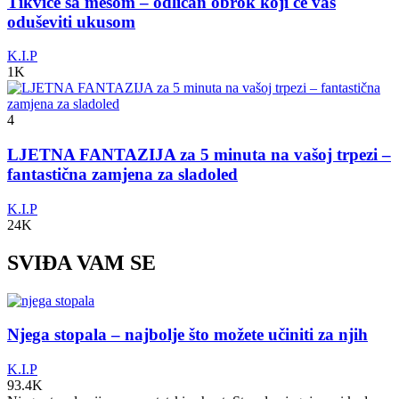
Tikvice sa mesom – odličan obrok koji će vas
oduševiti ukusom
K.I.P
1K
4
LJETNA FANTAZIJA za 5 minuta na vašoj trpezi –
fantastična zamjena za sladoled
K.I.P
24K
SVIĐA VAM SE
Njega stopala – najbolje što možete učiniti za njih
K.I.P
93.4K