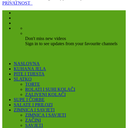
PRIVATNOST
Don't miss new videos
Sign in to see updates from your favourite channels
NASLOVNA
KUHANA JELA
PITE I TIJESTA
SLATKO
TORTE
ROLATI I SUHI KOLAČI
ZALIVENI KOLAČI
SUPE I ČORBE
SALATE I PRILOZI
ZIMNICA I SAVJETI
ZIMNICA I SAVJETI
ZAČINI
SAVJETI