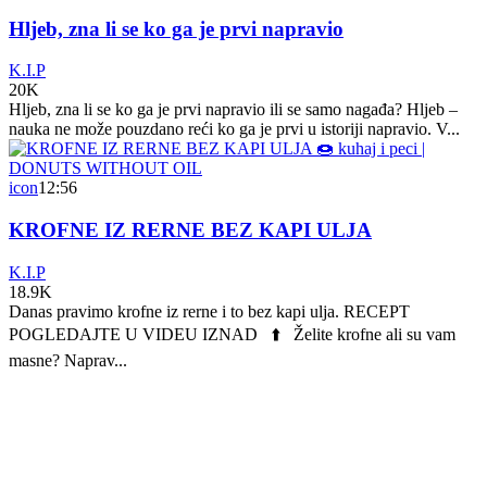
Hljeb, zna li se ko ga je prvi napravio
K.I.P
20K
Hljeb, zna li se ko ga je prvi napravio ili se samo nagađa? Hljeb –
nauka ne može pouzdano reći ko ga je prvi u istoriji napravio. V...
icon
12:56
KROFNE IZ RERNE BEZ KAPI ULJA
K.I.P
18.9K
Danas pravimo krofne iz rerne i to bez kapi ulja. RECEPT
POGLEDAJTE U VIDEU IZNAD ⬆️ Želite krofne ali su vam
masne? Naprav...