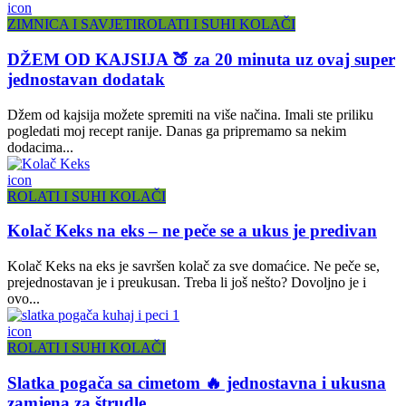
icon
ZIMNICA I SAVJETI
ROLATI I SUHI KOLAČI
DŽEM OD KAJSIJA 🍑 za 20 minuta uz ovaj super
jednostavan dodatak
Džem od kajsija možete spremiti na više načina. Imali ste priliku
pogledati moj recept ranije. Danas ga pripremamo sa nekim
dodacima...
icon
ROLATI I SUHI KOLAČI
Kolač Keks na eks – ne peče se a ukus je predivan
Kolač Keks na eks je savršen kolač za sve domaćice. Ne peče se,
prejednostavan je i preukusan. Treba li još nešto? Dovoljno je i
ovo...
icon
ROLATI I SUHI KOLAČI
Slatka pogača sa cimetom 🔥 jednostavna i ukusna
zamjena za štrudle