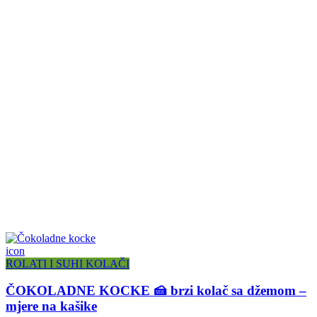
icon
ROLATI I SUHI KOLAČI
ČOKOLADNE KOCKE 🍰 brzi kolač sa džemom –
mjere na kašike