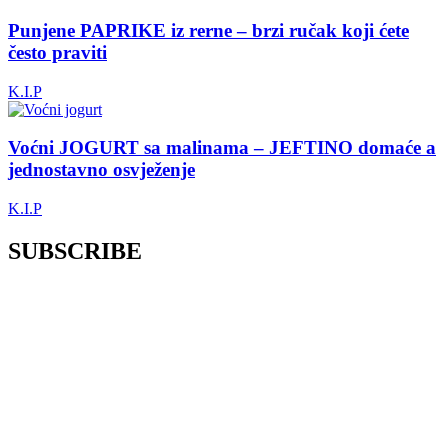
Punjene PAPRIKE iz rerne – brzi ručak koji ćete
često praviti
K.I.P
Voćni JOGURT sa malinama – JEFTINO domaće a
jednostavno osvježenje
K.I.P
SUBSCRIBE