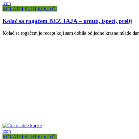
icon
ROLATI I SUHI KOLAČI
Kolač sa rogačem BEZ JAJA – umuti, ispeci, prelij
Kolač sa rogačem je recept koji sam dobila od jedne krasne mlade da
icon
ROLATI I SUHI KOLAČI