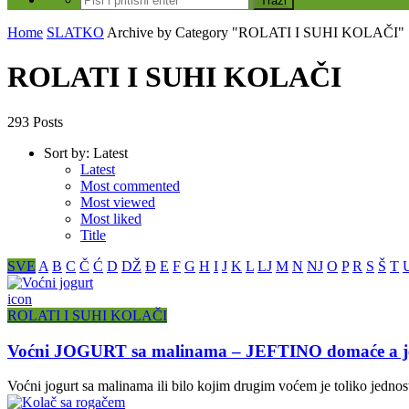
Home
SLATKO
Archive by Category "ROLATI I SUHI KOLAČI"
ROLATI I SUHI KOLAČI
293 Posts
Sort by:
Latest
Latest
Most commented
Most viewed
Most liked
Title
SVE
A
B
C
Č
Ć
D
DŽ
Đ
E
F
G
H
I
J
K
L
LJ
M
N
NJ
O
P
R
S
Š
T
icon
ROLATI I SUHI KOLAČI
Voćni JOGURT sa malinama – JEFTINO domaće a je
Voćni jogurt sa malinama ili bilo kojim drugim voćem je toliko jednos