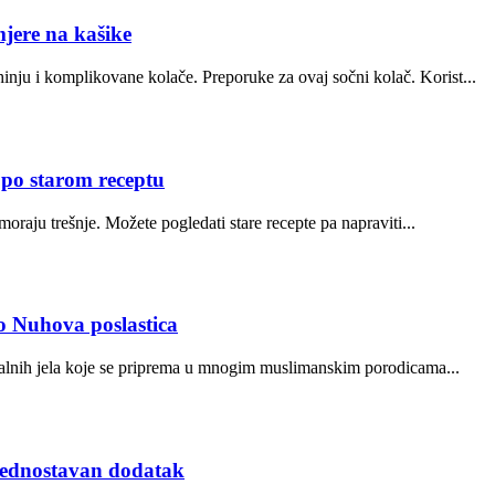
ere na kašike
nju i komplikovane kolače. Preporuke za ovaj sočni kolač. Korist...
o starom receptu
moraju trešnje. Možete pogledati stare recepte pa napraviti...
o Nuhova poslastica
ionalnih jela koje se priprema u mnogim muslimanskim porodicama...
ednostavan dodatak