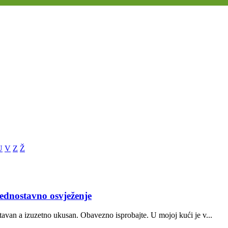
U
V
Z
Ž
dnostavno osvježenje
tavan a izuzetno ukusan. Obavezno isprobajte. U mojoj kući je v...