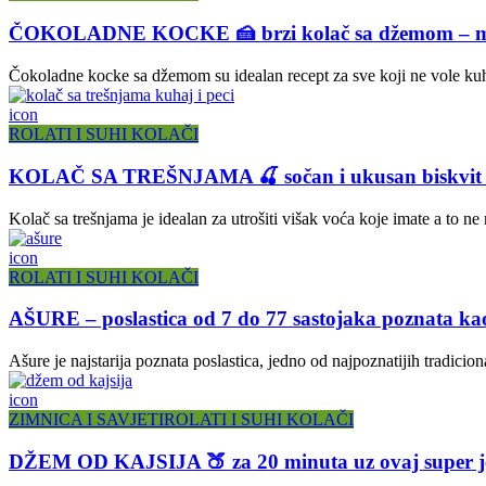
ČOKOLADNE KOCKE 🍰 brzi kolač sa džemom – mj
Čokoladne kocke sa džemom su idealan recept za sve koji ne vole kuhi
icon
ROLATI I SUHI KOLAČI
KOLAČ SA TREŠNJAMA 🍒 sočan i ukusan biskvit p
Kolač sa trešnjama je idealan za utrošiti višak voća koje imate a to ne 
icon
ROLATI I SUHI KOLAČI
AŠURE – poslastica od 7 do 77 sastojaka poznata ka
Ašure je najstarija poznata poslastica, jedno od najpoznatijih tradic
icon
ZIMNICA I SAVJETI
ROLATI I SUHI KOLAČI
DŽEM OD KAJSIJA 🍑 za 20 minuta uz ovaj super j