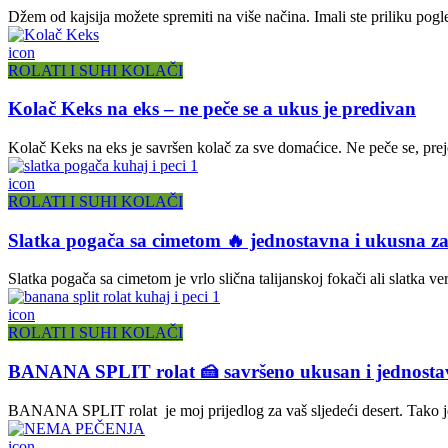
Džem od kajsija možete spremiti na više načina. Imali ste priliku pog
icon
ROLATI I SUHI KOLAČI
Kolač Keks na eks – ne peče se a ukus je predivan
Kolač Keks na eks je savršen kolač za sve domaćice. Ne peče se, preje
icon
ROLATI I SUHI KOLAČI
Slatka pogača sa cimetom 🔥 jednostavna i ukusna za
Slatka pogača sa cimetom je vrlo slična talijanskoj fokači ali slatka 
icon
ROLATI I SUHI KOLAČI
BANANA SPLIT rolat 🍰 savršeno ukusan i jednosta
BANANA SPLIT rolat je moj prijedlog za vaš sljedeći desert. Tako je
icon