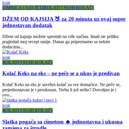
icon
ZIMNICA I SAVJETI
ROLATI I SUHI KOLAČI
DŽEM OD KAJSIJA 🍑 za 20 minuta uz ovaj super
jednostavan dodatak
Džem od kajsija možete spremiti na više načina. Imali ste priliku
pogledati moj recept ranije. Danas ga pripremamo sa nekim
dodacima...
icon
ROLATI I SUHI KOLAČI
Kolač Keks na eks – ne peče se a ukus je predivan
Kolač Keks na eks je savršen kolač za sve domaćice. Ne peče se,
prejednostavan je i preukusan. Treba li još nešto? Dovoljno je i
ovo...
icon
ROLATI I SUHI KOLAČI
Slatka pogača sa cimetom 🔥 jednostavna i ukusna
zamjena za štrudle