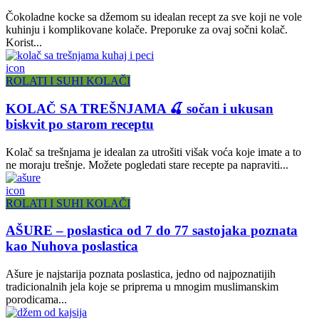
Čokoladne kocke sa džemom su idealan recept za sve koji ne vole
kuhinju i komplikovane kolače. Preporuke za ovaj sočni kolač.
Korist...
icon
ROLATI I SUHI KOLAČI
KOLAČ SA TREŠNJAMA 🍒 sočan i ukusan
biskvit po starom receptu
Kolač sa trešnjama je idealan za utrošiti višak voća koje imate a to
ne moraju trešnje. Možete pogledati stare recepte pa napraviti...
icon
ROLATI I SUHI KOLAČI
AŠURE – poslastica od 7 do 77 sastojaka poznata
kao Nuhova poslastica
Ašure je najstarija poznata poslastica, jedno od najpoznatijih
tradicionalnih jela koje se priprema u mnogim muslimanskim
porodicama...