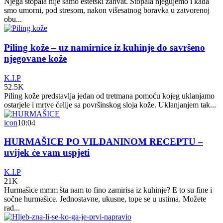
Njega stopala nije samo estetski zahvat. Stopala njegujemo i kada
smo umorni, pod stresom, nakon višesatnog boravka u zatvorenoj
obu...
Piling kože – uz namirnice iz kuhinje do savršeno
njegovane kože
K.I.P
52.5K
Piling kože predstavlja jedan od tretmana pomoću kojeg uklanjamo
ostarjele i mrtve ćelije sa površinskog sloja kože. Uklanjanjem tak...
icon
10:04
HURMAŠICE PO VILDANINOM RECEPTU –
uvijek će vam uspjeti
K.I.P
21K
Hurmašice mmm šta nam to fino zamirisa iz kuhinje? E to su fine i
sočne hurmašice. Jednostavne, ukusne, tope se u ustima. Možete
rad...