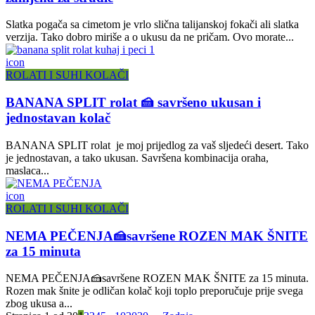
Slatka pogača sa cimetom je vrlo slična talijanskoj fokači ali slatka
verzija. Tako dobro miriše a o ukusu da ne pričam. Ovo morate...
icon
ROLATI I SUHI KOLAČI
BANANA SPLIT rolat 🍰 savršeno ukusan i
jednostavan kolač
BANANA SPLIT rolat je moj prijedlog za vaš sljedeći desert. Tako
je jednostavan, a tako ukusan. Savršena kombinacija oraha,
maslaca...
icon
ROLATI I SUHI KOLAČI
NEMA PEČENJA🍰savršene ROZEN MAK ŠNITE
za 15 minuta
NEMA PEČENJA🍰savršene ROZEN MAK ŠNITE za 15 minuta.
Rozen mak šnite je odličan kolač koji toplo preporučuje prije svega
zbog ukusa a...