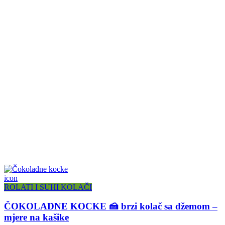
icon
ROLATI I SUHI KOLAČI
ČOKOLADNE KOCKE 🍰 brzi kolač sa džemom –
mjere na kašike