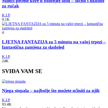
Mlinci pečene kore u bolonjez sosu – sočno i ukusno
za ručak
K.I.P
9.1K
4
LJETNA FANTAZIJA za 5 minuta na vašoj trpezi –
fantastična zamjena za sladoled
K.I.P
24K
SVIĐA VAM SE
Njega stopala – najbolje što možete učiniti za njih
K.I.P
93.4K