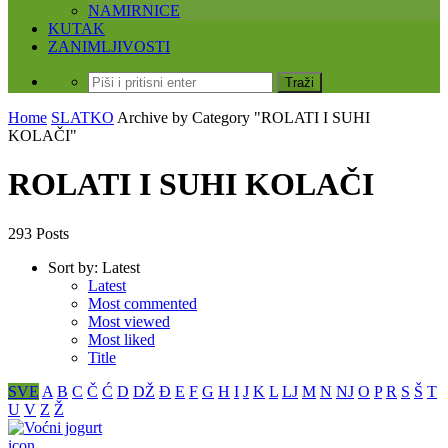
NAMIRNICE
KUTAK
ZANIMLJIVOSTI
Home
SLATKO
Archive by Category "ROLATI I SUHI
KOLAČI"
ROLATI I SUHI KOLAČI
293 Posts
Sort by:
Latest
Latest
Most commented
Most viewed
Most liked
Title
SVE
A
B
C
Č
Ć
D
DŽ
Đ
E
F
G
H
I
J
K
L
LJ
M
N
NJ
O
P
R
S
Š
T
U
V
Z
Ž
icon