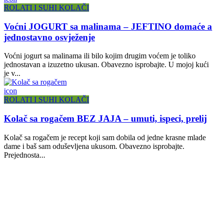
ROLATI I SUHI KOLAČI
Voćni JOGURT sa malinama – JEFTINO domaće a
jednostavno osvježenje
Voćni jogurt sa malinama ili bilo kojim drugim voćem je toliko
jednostavan a izuzetno ukusan. Obavezno isprobajte. U mojoj kući
je v...
icon
ROLATI I SUHI KOLAČI
Kolač sa rogačem BEZ JAJA – umuti, ispeci, prelij
Kolač sa rogačem je recept koji sam dobila od jedne krasne mlade
dame i baš sam oduševljena ukusom. Obavezno isprobajte.
Prejednosta...