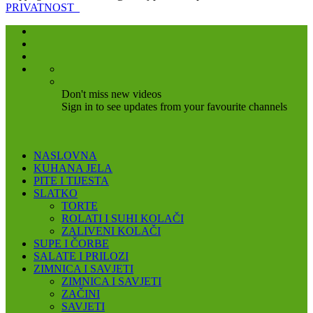
PRIVATNOST
Don't miss new videos
Sign in to see updates from your favourite channels
NASLOVNA
KUHANA JELA
PITE I TIJESTA
SLATKO
TORTE
ROLATI I SUHI KOLAČI
ZALIVENI KOLAČI
SUPE I ČORBE
SALATE I PRILOZI
ZIMNICA I SAVJETI
ZIMNICA I SAVJETI
ZAČINI
SAVJETI