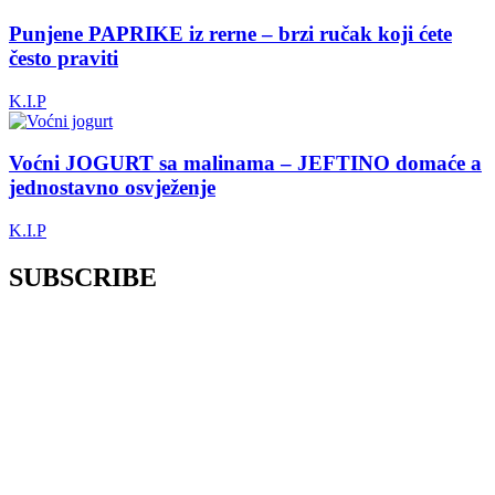
Punjene PAPRIKE iz rerne – brzi ručak koji ćete
često praviti
K.I.P
Voćni JOGURT sa malinama – JEFTINO domaće a
jednostavno osvježenje
K.I.P
SUBSCRIBE