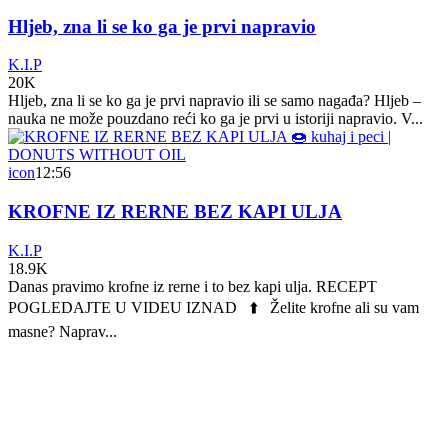
Hljeb, zna li se ko ga je prvi napravio
K.I.P
20K
Hljeb, zna li se ko ga je prvi napravio ili se samo nagađa? Hljeb –
nauka ne može pouzdano reći ko ga je prvi u istoriji napravio. V...
icon
12:56
KROFNE IZ RERNE BEZ KAPI ULJA
K.I.P
18.9K
Danas pravimo krofne iz rerne i to bez kapi ulja. RECEPT
POGLEDAJTE U VIDEU IZNAD ⬆️ Želite krofne ali su vam
masne? Naprav...