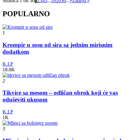
Stranica 1 od 30
1
2
3
4
5
...
10
20
30
...
»
Zadnja »
POPULARNO
1
Krompir u sosu od sira sa jednim mirisnim
dodatkom
K.I.P
18.8K
2
Tikvice sa mesom – odličan obrok koji će vas
oduševiti ukusom
K.I.P
1K
3