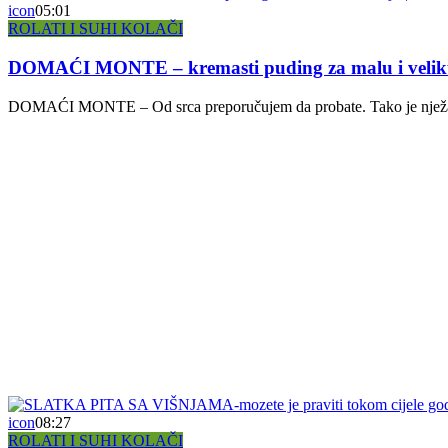
icon
05:01
ROLATI I SUHI KOLAČI
DOMAĆI MONTE – kremasti puding za malu i velik
DOMAĆI MONTE – Od srca preporučujem da probate. Tako je nježan 
icon
08:27
ROLATI I SUHI KOLAČI