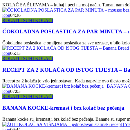
KOLAČ SA ŠLJIVAMA – kuhaj i peci na moj način. Taman nam dolazi sez
icon
04:36
ROLATI I SUHI KOLAČI
ČOKOLADNA POSLASTICA ZA PAR MINUTA – mous
Čokoladna poslastica je omiljena poslastica za sve uzraste, u bilo kojo
icon
06:13
ROLATI I SUHI KOLAČI
RECEPT ZA 2 KOLAČA OD ISTOG TIJESTA – Bana
Recept za 2 kolača je vrlo jednostavan. Kada naprvite ovo tijesto možet
icon
07:03
ROLATI I SUHI KOLAČI
BANANA KOCKE-kremast i brz kolač bez pečenja
Banana kocke su kremast i brz kolač bez pečenja. Banane su super moć
icon
06:44