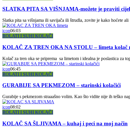
SLATKA PITA SA VIŠNJAMA-možete je praviti cijel
Slatka pita sa višnjama ili savijača ili štrudla, zovite je kako hoćete al
icon
06:03
ROLATI I SUHI KOLAČI
KOLAČ ZA TREN OKA NA STOLU – limeta kolač ne
Kolač za tren oka se priprema sa limetom i idealna je poslastica za to
icon
06:45
ROLATI I SUHI KOLAČI
GURABIJE SA PEKMEZOM – starinski kolačići
Gurabije s pekmezom straaašno volim. Kao što vidite nije ih teško napra
icon
08:02
ROLATI I SUHI KOLAČI
KOLAČ SA ŠLJIVAMA – kuhaj i peci na moj način