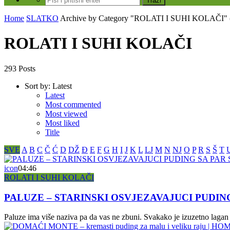
Home
SLATKO
Archive by Category "ROLATI I SUHI KOLAČI"
ROLATI I SUHI KOLAČI
293 Posts
Sort by:
Latest
Latest
Most commented
Most viewed
Most liked
Title
SVE
A
B
C
Č
Ć
D
DŽ
Đ
E
F
G
H
I
J
K
L
LJ
M
N
NJ
O
P
R
S
Š
T
icon
04:46
ROLATI I SUHI KOLAČI
PALUZE – STARINSKI OSVJEZAVAJUCI PUDIN
Paluze ima više naziva pa da vas ne zbuni. Svakako je izuzetno lagan za