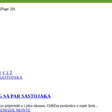
(Page 20)
U
V
Z
Ž
G SA PAR SASTOJAKA
 pripremiti a i jako ukusan. Odlična poslastica u tople ljetn...