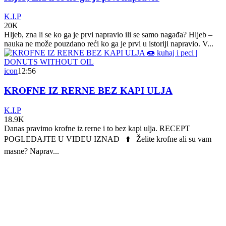
K.I.P
20K
Hljeb, zna li se ko ga je prvi napravio ili se samo nagađa? Hljeb –
nauka ne može pouzdano reći ko ga je prvi u istoriji napravio. V...
icon
12:56
KROFNE IZ RERNE BEZ KAPI ULJA
K.I.P
18.9K
Danas pravimo krofne iz rerne i to bez kapi ulja. RECEPT
POGLEDAJTE U VIDEU IZNAD ⬆️ Želite krofne ali su vam
masne? Naprav...