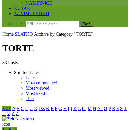
NAMIRNICE
KUTAK
ZANIMLJIVOSTI
Home
SLATKO
Archive by Category "TORTE"
TORTE
83 Posts
Sort by:
Latest
Latest
Most commented
Most viewed
Most liked
Title
SVE
A
B
C
Č
Ć
D
DŽ
Đ
E
F
G
H
I
J
K
L
LJ
M
N
NJ
O
P
R
S
Š
T
U
V
Z
Ž
icon
TORTE