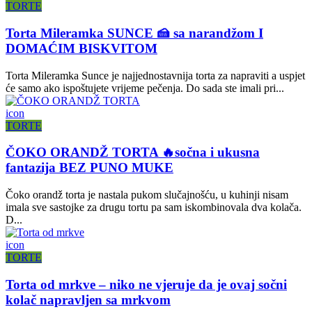
TORTE
Torta Mileramka SUNCE 🍰 sa narandžom I
DOMAĆIM BISKVITOM
Torta Mileramka Sunce je najjednostavnija torta za napraviti a uspjet
će samo ako ispoštujete vrijeme pečenja. Do sada ste imali pri...
icon
TORTE
ČOKO ORANDŽ TORTA 🔥sočna i ukusna
fantazija BEZ PUNO MUKE
Čoko orandž torta je nastala pukom slučajnošću, u kuhinji nisam
imala sve sastojke za drugu tortu pa sam iskombinovala dva kolača.
D...
icon
TORTE
Torta od mrkve – niko ne vjeruje da je ovaj sočni
kolač napravljen sa mrkvom