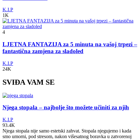
K.I.P
1K
4
LJETNA FANTAZIJA za 5 minuta na vašoj trpezi –
fantastična zamjena za sladoled
K.I.P
24K
SVIĐA VAM SE
Njega stopala – najbolje što možete učiniti za njih
K.I.P
93.4K
Njega stopala nije samo estetski zahvat. Stopala njegujemo i kada
smo umorni, pod stresom, nakon višesatnog boravka u zatvorenoj