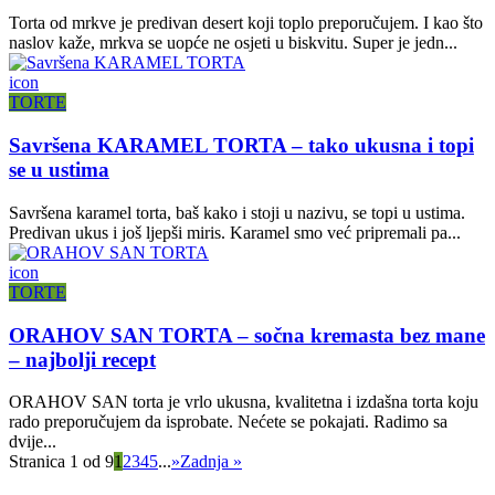
Torta od mrkve je predivan desert koji toplo preporučujem. I kao što
naslov kaže, mrkva se uopće ne osjeti u biskvitu. Super je jedn...
icon
TORTE
Savršena KARAMEL TORTA – tako ukusna i topi
se u ustima
Savršena karamel torta, baš kako i stoji u nazivu, se topi u ustima.
Predivan ukus i još ljepši miris. Karamel smo već pripremali pa...
icon
TORTE
ORAHOV SAN TORTA – sočna kremasta bez mane
– najbolji recept
ORAHOV SAN torta je vrlo ukusna, kvalitetna i izdašna torta koju
rado preporučujem da isprobate. Nećete se pokajati. Radimo sa
dvije...
Stranica 1 od 9
1
2
3
4
5
...
»
Zadnja »