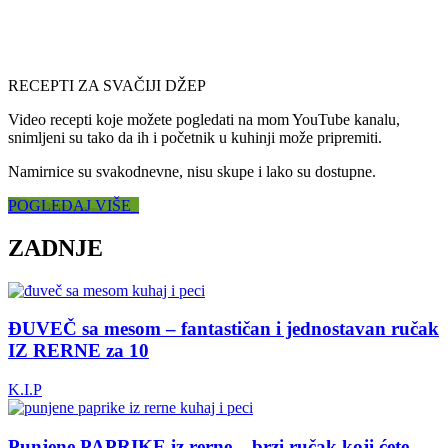
RECEPTI ZA SVAČIJI DŽEP
Video recepti koje možete pogledati na mom YouTube kanalu,
snimljeni su tako da ih i početnik u kuhinji može pripremiti.
Namirnice su svakodnevne, nisu skupe i lako su dostupne.
POGLEDAJ VIŠE
ZADNJE
ĐUVEČ sa mesom – fantastičan i jednostavan ručak
IZ RERNE za 10
K.I.P
Punjene PAPRIKE iz rerne – brzi ručak koji ćete