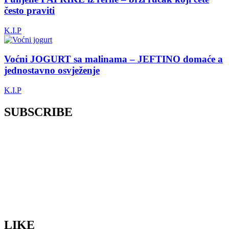
često praviti
K.I.P
Voćni JOGURT sa malinama – JEFTINO domaće a
jednostavno osvježenje
K.I.P
SUBSCRIBE
LIKE