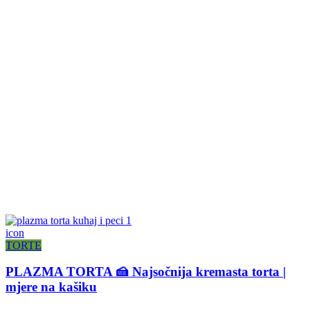
icon
TORTE
PLAZMA TORTA 🍰 Najsočnija kremasta torta |
mjere na kašiku