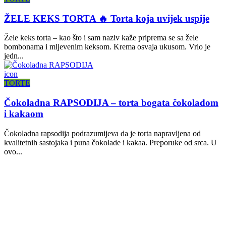
ŽELE KEKS TORTA 🔥 Torta koja uvijek uspije
Žele keks torta – kao što i sam naziv kaže priprema se sa žele
bombonama i mljevenim keksom. Krema osvaja ukusom. Vrlo je
jedn...
icon
TORTE
Čokoladna RAPSODIJA – torta bogata čokoladom
i kakaom
Čokoladna rapsodija podrazumijeva da je torta napravljena od
kvalitetnih sastojaka i puna čokolade i kakaa. Preporuke od srca. U
ovo...