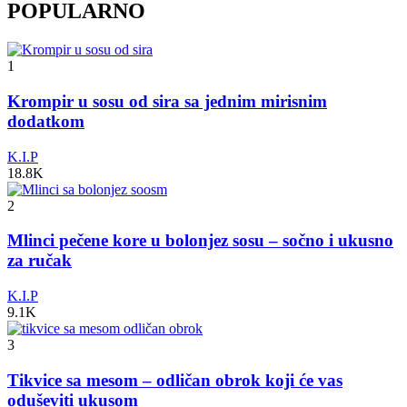
POPULARNO
1
Krompir u sosu od sira sa jednim mirisnim
dodatkom
K.I.P
18.8K
2
Mlinci pečene kore u bolonjez sosu – sočno i ukusno
za ručak
K.I.P
9.1K
3
Tikvice sa mesom – odličan obrok koji će vas
oduševiti ukusom