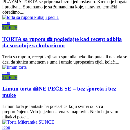
PLAZMA TORTA se priprema brzo i jednostavno. Krema je bogata
i predivna. Spremamo je sa žumancima koje, naravno, termički
obradimo....
icon
TORTE
TORTA sa rupom 🍰 pogledajte kad recept odbija
da surađuje sa kuharicom
Torta sa rupom, recept koji sam spremila nekoliko puta ali nekada se
desi da sitnicu smetnem s uma i umalo upropastim cijeli kolač....
icon
TORTE
Limun torta 🍰NE PEČE SE – bez šporeta i bez
muke
Limun torta je fantastična poslastica koju svima od srca
preporučujem. Vrlo je jednostavna za napraviti. Ne trebaju vam
nikakvi pose...
icon