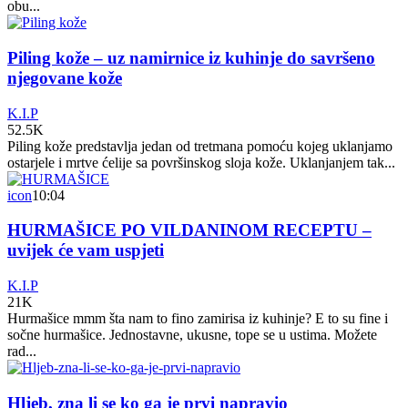
obu...
Piling kože – uz namirnice iz kuhinje do savršeno
njegovane kože
K.I.P
52.5K
Piling kože predstavlja jedan od tretmana pomoću kojeg uklanjamo
ostarjele i mrtve ćelije sa površinskog sloja kože. Uklanjanjem tak...
icon
10:04
HURMAŠICE PO VILDANINOM RECEPTU –
uvijek će vam uspjeti
K.I.P
21K
Hurmašice mmm šta nam to fino zamirisa iz kuhinje? E to su fine i
sočne hurmašice. Jednostavne, ukusne, tope se u ustima. Možete
rad...
Hljeb, zna li se ko ga je prvi napravio