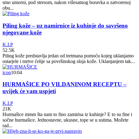
smo umorni, pod stresom, nakon višesatnog boravka u zatvorenoj
obu...
Piling kože – uz namirnice iz kuhinje do savršeno
njegovane kože
K.I.P
52.5K
Piling kože predstavlja jedan od tretmana pomoću kojeg uklanjamo
ostarjele i mrtve ćelije sa površinskog sloja kože. Uklanjanjem tak...
icon
10:04
HURMAŠICE PO VILDANINOM RECEPTU –
uvijek će vam uspjeti
K.I.P
21K
Hurmašice mmm šta nam to fino zamirisa iz kuhinje? E to su fine i
sočne hurmašice. Jednostavne, ukusne, tope se u ustima. Možete
rad...