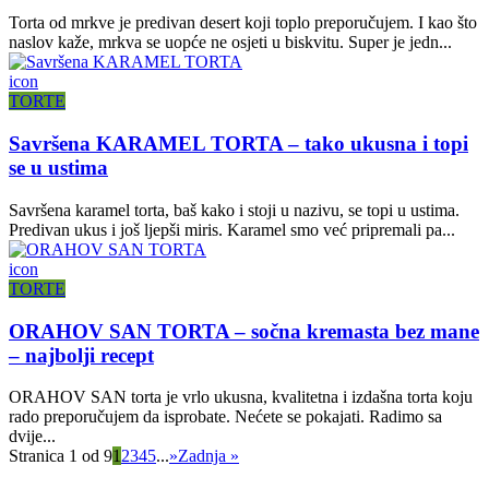
Torta od mrkve je predivan desert koji toplo preporučujem. I kao što
naslov kaže, mrkva se uopće ne osjeti u biskvitu. Super je jedn...
icon
TORTE
Savršena KARAMEL TORTA – tako ukusna i topi
se u ustima
Savršena karamel torta, baš kako i stoji u nazivu, se topi u ustima.
Predivan ukus i još ljepši miris. Karamel smo već pripremali pa...
icon
TORTE
ORAHOV SAN TORTA – sočna kremasta bez mane
– najbolji recept
ORAHOV SAN torta je vrlo ukusna, kvalitetna i izdašna torta koju
rado preporučujem da isprobate. Nećete se pokajati. Radimo sa
dvije...
Stranica 1 od 9
1
2
3
4
5
...
»
Zadnja »