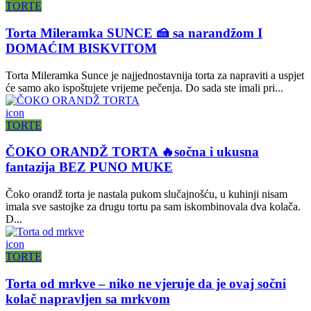
TORTE
Torta Mileramka SUNCE 🍰 sa narandžom I
DOMAĆIM BISKVITOM
Torta Mileramka Sunce je najjednostavnija torta za napraviti a uspjet
će samo ako ispoštujete vrijeme pečenja. Do sada ste imali pri...
icon
TORTE
ČOKO ORANDŽ TORTA 🔥sočna i ukusna
fantazija BEZ PUNO MUKE
Čoko orandž torta je nastala pukom slučajnošću, u kuhinji nisam
imala sve sastojke za drugu tortu pa sam iskombinovala dva kolača.
D...
icon
TORTE
Torta od mrkve – niko ne vjeruje da je ovaj sočni
kolač napravljen sa mrkvom