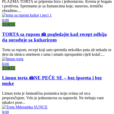
PLAZMA TORTA se priprema brzo i jednostavno. Krema je bogata
i predivna. Spremamo je sa žumancima koje, naravno, termički
obradimo....
icon
TORTE
TORTA sa rupom 🍰 pogledajte kad recept odbija
da surađuje sa kuharicom
Torta sa rupom, recept koji sam spremila nekoliko puta ali nekada se
desi da sitnicu smetnem s uma i umalo upropastim cijeli kolač....
icon
TORTE
Limun torta 🍰NE PEČE SE – bez šporeta i bez
muke
Limun torta je fantastična poslastica koju svima od srca
preporučujem. Vrlo je jednostavna za napraviti. Ne trebaju vam
nikakvi pose...
icon