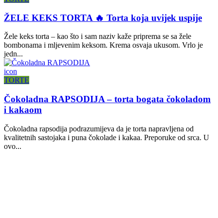
ŽELE KEKS TORTA 🔥 Torta koja uvijek uspije
Žele keks torta – kao što i sam naziv kaže priprema se sa žele
bombonama i mljevenim keksom. Krema osvaja ukusom. Vrlo je
jedn...
icon
TORTE
Čokoladna RAPSODIJA – torta bogata čokoladom
i kakaom
Čokoladna rapsodija podrazumijeva da je torta napravljena od
kvalitetnih sastojaka i puna čokolade i kakaa. Preporuke od srca. U
ovo...