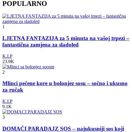
POPULARNO
1
LJETNA FANTAZIJA za 5 minuta na vašoj trpezi –
fantastična zamjena za sladoled
K.I.P
23.9K
2
Mlinci pečene kore u bolonjez sosu – sočno i ukusno
za ručak
K.I.P
9.1K
3
DOMAĆI PARADAJZ SOS – najukusniji sos koji