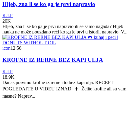
Hljeb, zna li se ko ga je prvi napravio
K.I.P
20K
Hljeb, zna li se ko ga je prvi napravio ili se samo nagađa? Hljeb –
nauka ne može pouzdano reći ko ga je prvi u istoriji napravio. V...
icon
12:56
KROFNE IZ RERNE BEZ KAPI ULJA
K.I.P
18.9K
Danas pravimo krofne iz rerne i to bez kapi ulja. RECEPT
POGLEDAJTE U VIDEU IZNAD ⬆️ Želite krofne ali su vam
masne? Naprav...