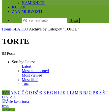
NAMIRNICE
KUTAK
ZANIMLJIVOSTI
Home
SLATKO
Archive by Category "TORTE"
TORTE
83 Posts
Sort by:
Latest
Latest
Most commented
Most viewed
Most liked
Title
SVE
A
B
C
Č
Ć
D
DŽ
Đ
E
F
G
H
I
J
K
L
LJ
M
N
NJ
O
P
R
S
Š
T
U
V
Z
Ž
icon
TORTE