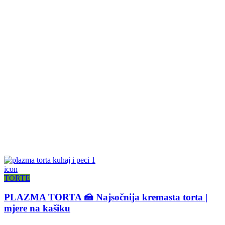
icon
TORTE
PLAZMA TORTA 🍰 Najsočnija kremasta torta |
mjere na kašiku