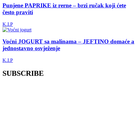
Punjene PAPRIKE iz rerne – brzi ručak koji ćete
često praviti
K.I.P
Voćni JOGURT sa malinama – JEFTINO domaće a
jednostavno osvježenje
K.I.P
SUBSCRIBE