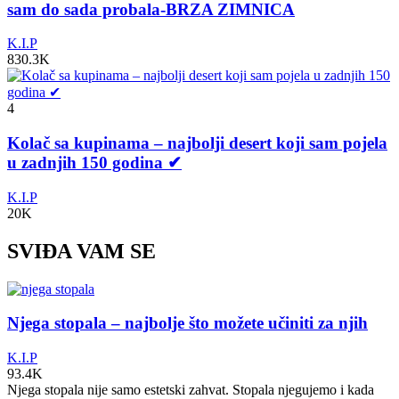
sam do sada probala-BRZA ZIMNICA
K.I.P
830.3K
4
Kolač sa kupinama – najbolji desert koji sam pojela
u zadnjih 150 godina ✔
K.I.P
20K
SVIĐA VAM SE
Njega stopala – najbolje što možete učiniti za njih
K.I.P
93.4K
Njega stopala nije samo estetski zahvat. Stopala njegujemo i kada