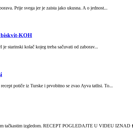
borava. Prije svega jer je zaista jako ukusna. A o jednost...
n biskvit-KOH
je starinski kolač kojeg treba sačuvati od zaborav...
i
recept potiče iz Turske i prvobitno se zvao Ayva tatlisi. To...
e svojim tačkastim izgledom. RECEPT POGLEDAJTE U VIDEU IZNAD ⬆️ 