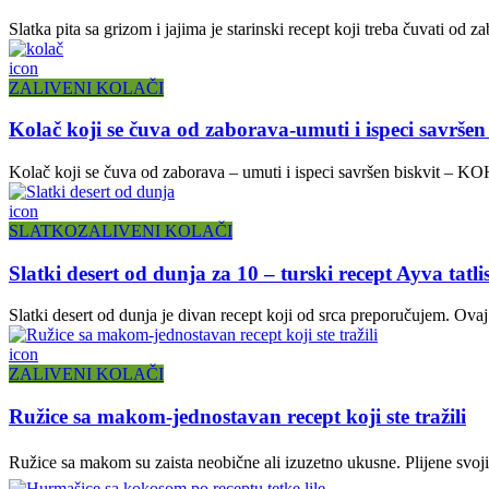
Slatka pita sa grizom i jajima je starinski recept koji treba čuvati od za
icon
ZALIVENI KOLAČI
Kolač koji se čuva od zaborava-umuti i ispeci savrše
Kolač koji se čuva od zaborava – umuti i ispeci savršen biskvit – KOH 
icon
SLATKO
ZALIVENI KOLAČI
Slatki desert od dunja za 10 – turski recept Ayva tatlis
Slatki desert od dunja je divan recept koji od srca preporučujem. Ovaj 
icon
ZALIVENI KOLAČI
Ružice sa makom-jednostavan recept koji ste tražili
Ružice sa makom su zaista neobične ali izuzetno ukusne. Plijen