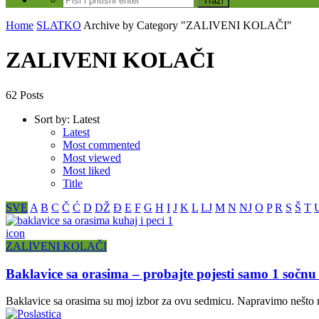
Home
SLATKO
Archive by Category "ZALIVENI KOLAČI"
ZALIVENI KOLAČI
62 Posts
Sort by:
Latest
Latest
Most commented
Most viewed
Most liked
Title
SVE
A
B
C
Č
Ć
D
DŽ
Đ
E
F
G
H
I
J
K
L
LJ
M
N
NJ
O
P
R
S
Š
T
icon
ZALIVENI KOLAČI
Baklavice sa orasima – probajte pojesti samo 1 sočnu
Baklavice sa orasima su moj izbor za ovu sedmicu. Napravimo nešto ma