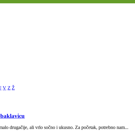
U
V
Z
Ž
 baklavicu
lo drugačije, ali vrlo sočno i ukusno. Za početak, potrebno nam...