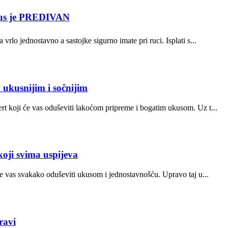
kus je PREDIVAN
o jednostavno a sastojke sigurno imate pri ruci. Isplati s...
 ukusnijim i sočnijim
rt koji će vas oduševiti lakoćom pripreme i bogatim ukusom. Uz t...
koji svima uspijeva
 će vas svakako oduševiti ukusom i jednostavnošću. Upravo taj u...
ravi