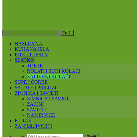
NASLOVNA
KUHANA JELA
PITE I TIJESTA
SLATKO
TORTE
ROLATI I SUHI KOLAČI
ZALIVENI KOLAČI
SUPE I ČORBE
SALATE I PRILOZI
ZIMNICA I SAVJETI
ZIMNICA I SAVJETI
ZAČINI
SAVJETI
NAMIRNICE
KUTAK
ZANIMLJIVOSTI