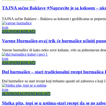
TAJNA sočne Baklave ⭐Napravite je sa keksom – u
TAJNA sočne Baklave – Baklava sa keksom i grožđicama se priprema vrl
icon
ZALIVENI KOLAČI
Varene Hurmašice-ovaj trik će hurmašice učiniti puno
Varene hurmašice ili kako neko zove kuhane, vrlo su jednostavan dese
icon
ZALIVENI KOLAČI
Đul hurmašice – stari tradicionalni recept hurmašica 
Đul hurmašice su stari recept koji trebamo spasiti od zaborava a koji
icon
SLATKO
ZALIVENI KOLAČI
Slatka pita, topi se u ustima-stari recept da se ne zabo