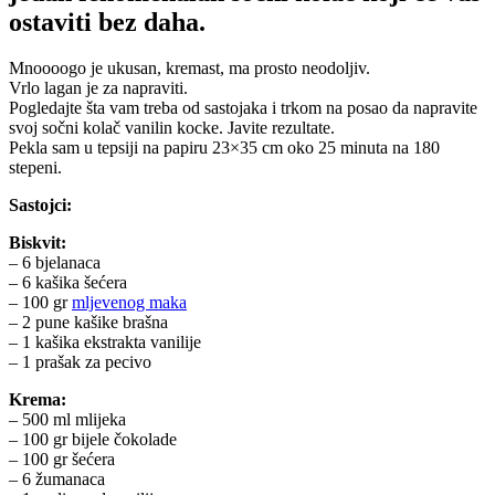
ostaviti bez daha.
Mnoooogo je ukusan, kremast, ma prosto neodoljiv.
Vrlo lagan je za napraviti.
Pogledajte šta vam treba od sastojaka i trkom na posao da napravite
svoj sočni kolač vanilin kocke. Javite rezultate.
Pekla sam u tepsiji na papiru 23×35 cm oko 25 minuta na 180
stepeni.
Sastojci:
Biskvit:
– 6 bjelanaca
– 6 kašika šećera
– 100 gr
mljevenog maka
– 2 pune kašike brašna
– 1 kašika ekstrakta vanilije
– 1 prašak za pecivo
Krema:
– 500 ml mlijeka
– 100 gr bijele čokolade
– 100 gr šećera
– 6 žumanaca