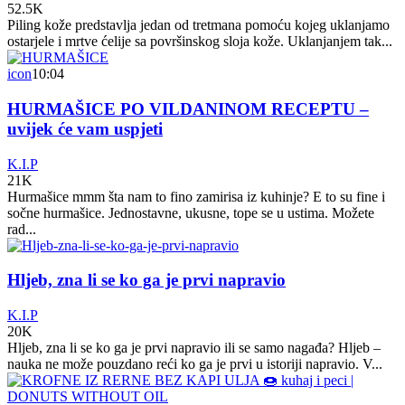
52.5K
Piling kože predstavlja jedan od tretmana pomoću kojeg uklanjamo
ostarjele i mrtve ćelije sa površinskog sloja kože. Uklanjanjem tak...
icon
10:04
HURMAŠICE PO VILDANINOM RECEPTU –
uvijek će vam uspjeti
K.I.P
21K
Hurmašice mmm šta nam to fino zamirisa iz kuhinje? E to su fine i
sočne hurmašice. Jednostavne, ukusne, tope se u ustima. Možete
rad...
Hljeb, zna li se ko ga je prvi napravio
K.I.P
20K
Hljeb, zna li se ko ga je prvi napravio ili se samo nagađa? Hljeb –
nauka ne može pouzdano reći ko ga je prvi u istoriji napravio. V...