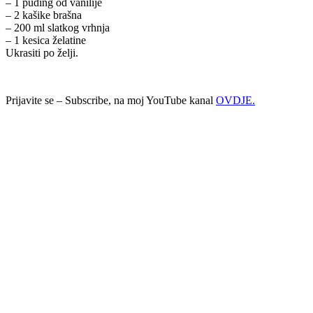
– 1 puding od vanilije
– 2 kašike brašna
– 200 ml slatkog vrhnja
– 1 kesica želatine
Ukrasiti po želji.
Prijavite se – Subscribe, na moj YouTube kanal
OVDJE.