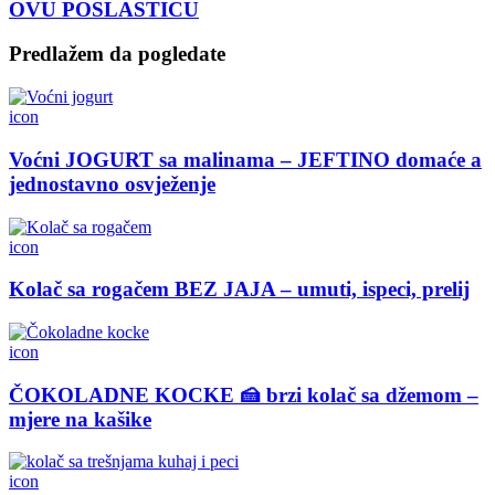
OVU POSLASTICU
Predlažem da pogledate
icon
Voćni JOGURT sa malinama – JEFTINO domaće a
jednostavno osvježenje
icon
Kolač sa rogačem BEZ JAJA – umuti, ispeci, prelij
icon
ČOKOLADNE KOCKE 🍰 brzi kolač sa džemom –
mjere na kašike
icon