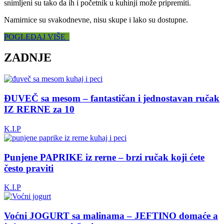
snimljeni su tako da ih i početnik u kuhinji može pripremiti.
Namirnice su svakodnevne, nisu skupe i lako su dostupne.
POGLEDAJ VIŠE
ZADNJE
ĐUVEČ sa mesom – fantastičan i jednostavan ručak
IZ RERNE za 10
K.I.P
Punjene PAPRIKE iz rerne – brzi ručak koji ćete
često praviti
K.I.P
Voćni JOGURT sa malinama – JEFTINO domaće a