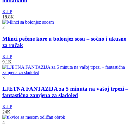
dodatkom
K.I.P
18.8K
2
Mlinci pečene kore u bolonjez sosu – sočno i ukusno
za ručak
K.I.P
9.1K
3
LJETNA FANTAZIJA za 5 minuta na vašoj trpezi –
fantastična zamjena za sladoled
K.I.P
24K
4