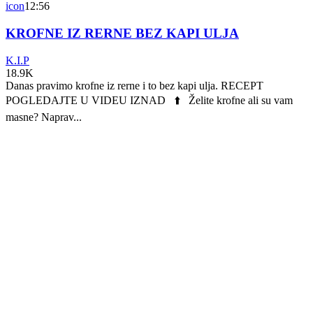
icon
12:56
KROFNE IZ RERNE BEZ KAPI ULJA
K.I.P
18.9K
Danas pravimo krofne iz rerne i to bez kapi ulja. RECEPT
POGLEDAJTE U VIDEU IZNAD ⬆️ Želite krofne ali su vam
masne? Naprav...