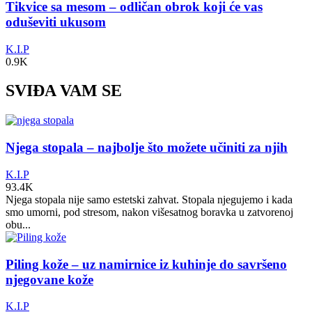
Tikvice sa mesom – odličan obrok koji će vas
oduševiti ukusom
K.I.P
0.9K
SVIĐA VAM SE
Njega stopala – najbolje što možete učiniti za njih
K.I.P
93.4K
Njega stopala nije samo estetski zahvat. Stopala njegujemo i kada
smo umorni, pod stresom, nakon višesatnog boravka u zatvorenoj
obu...
Piling kože – uz namirnice iz kuhinje do savršeno
njegovane kože
K.I.P