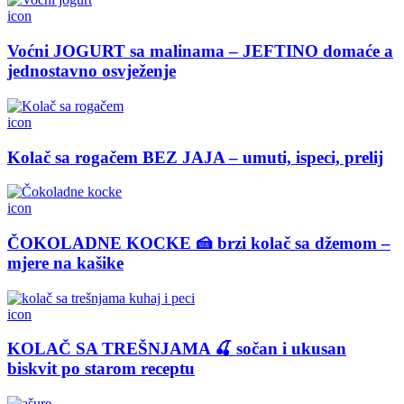
icon
Voćni JOGURT sa malinama – JEFTINO domaće a
jednostavno osvježenje
icon
Kolač sa rogačem BEZ JAJA – umuti, ispeci, prelij
icon
ČOKOLADNE KOCKE 🍰 brzi kolač sa džemom –
mjere na kašike
icon
KOLAČ SA TREŠNJAMA 🍒 sočan i ukusan
biskvit po starom receptu