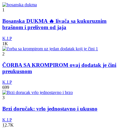
1
Bosanska DUKMA 🔥 livača sa kukuruznim
brašnom i prelivom od jaja
K.I.P
1K
2
ČORBA SA KROMPIROM ovaj dodatak je čini
preukusnom
K.I.P
699
3
Brzi doručak: vrlo jednostavno i ukusno
K.I.P
12.7K