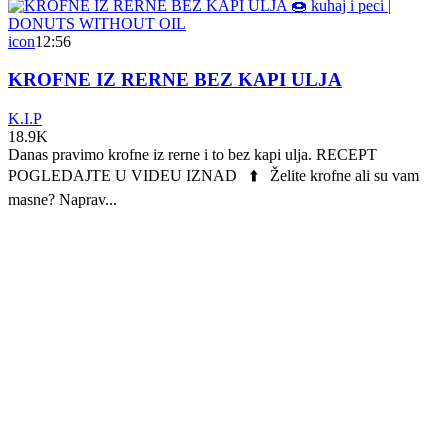
icon
12:56
KROFNE IZ RERNE BEZ KAPI ULJA
K.I.P
18.9K
Danas pravimo krofne iz rerne i to bez kapi ulja. RECEPT
POGLEDAJTE U VIDEU IZNAD ⬆️ Želite krofne ali su vam
masne? Naprav...