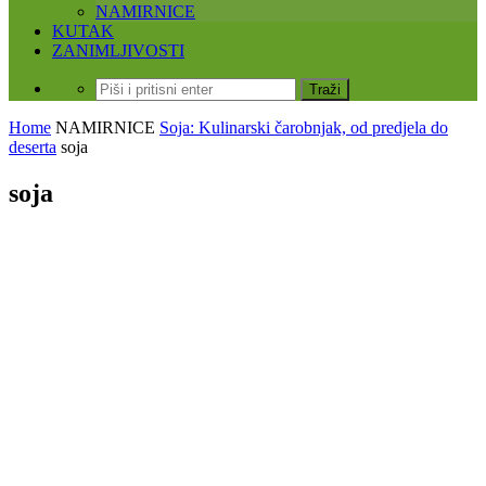
NAMIRNICE
KUTAK
ZANIMLJIVOSTI
Home
NAMIRNICE
Soja: Kulinarski čarobnjak, od predjela do
deserta
soja
soja