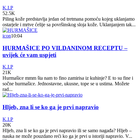
K.I.P
52.5K
Piling kože predstavlja jedan od tretmana pomoću kojeg uklanjamo
ostarjele i mrtve ćelije sa površinskog sloja kože. Uklanjanjem tak...
icon
10:04
HURMAŠICE PO VILDANINOM RECEPTU –
uvijek će vam uspjeti
K.I.P
21K
Hurmašice mmm šta nam to fino zamirisa iz kuhinje? E to su fine i
sočne hurmašice. Jednostavne, ukusne, tope se u ustima. Možete
rad...
Hljeb, zna li se ko ga je prvi napravio
K.I.P
20K
Hljeb, zna li se ko ga je prvi napravio ili se samo nagađa? Hljeb –
nauka ne može pouzdano reći ko ga je prvi u istoriji napravio. V...