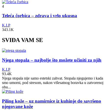
4
Teleća čorbica – zdrava i vrlo ukusna
K.I.P
343.1K
SVIĐA VAM SE
Njega stopala – najbolje što možete učiniti za njih
K.I.P
93.4K
Njega stopala nije samo estetski zahvat. Stopala njegujemo i kada
smo umorni, pod stresom, nakon višesatnog boravka u zatvorenoj
obu...
Piling kože – uz namirnice iz kuhinje do savršeno
njegovane kože