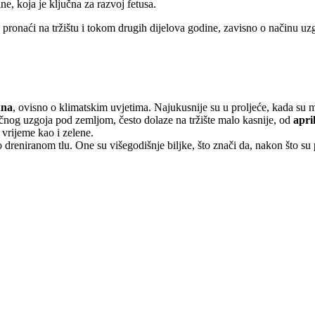
e, koja je ključna za razvoj fetusa.
 pronaći na tržištu i tokom drugih dijelova godine, zavisno o načinu uz
una
, ovisno o klimatskim uvjetima. Najukusnije su u proljeće, kada su m
fičnog uzgoja pod zemljom, često dolaze na tržište malo kasnije, od
apri
 vrijeme kao i zelene.
o dreniranom tlu. One su višegodišnje biljke, što znači da, nakon što s