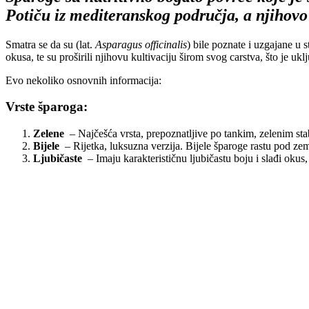
Potiču iz mediteranskog područja, a njihovo 
Smatra se da su (lat.
Asparagus officinalis
) bile poznate i uzgajane u 
okusa, te su proširili njihovu kultivaciju širom svog carstva, što je uk
Evo nekoliko osnovnih informacija:
Vrste šparoga:
Zelene
– Najčešća vrsta, prepoznatljive po tankim, zelenim stab
Bijele
– Rijetka, luksuzna verzija. Bijele šparoge rastu pod zem
Ljubičaste
– Imaju karakterističnu ljubičastu boju i slađi oku