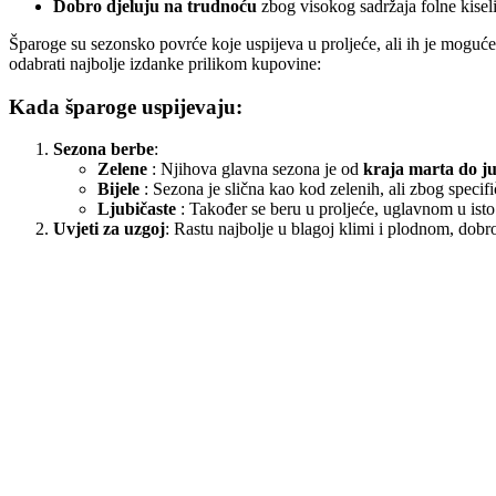
Dobro djeluju na trudnoću
zbog visokog sadržaja folne kiselin
Šparoge su sezonsko povrće koje uspijeva u proljeće, ali ih je moguće
odabrati najbolje izdanke prilikom kupovine:
Kada šparoge uspijevaju:
Sezona berbe
:
Zelene
: Njihova glavna sezona je od
kraja marta do j
Bijele
: Sezona je slična kao kod zelenih, ali zbog speci
Ljubičaste
: Također se beru u proljeće, uglavnom u isto
Uvjeti za uzgoj
: Rastu najbolje u blagoj klimi i plodnom, dobr