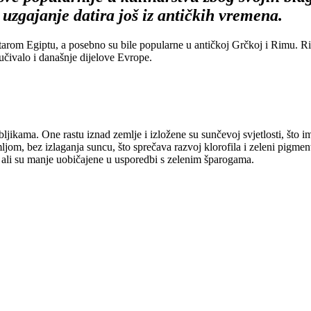
uzgajanje datira još iz antičkih vremena.
starom Egiptu, a posebno su bile popularne u antičkoj Grčkoj i Rimu. Rim
ljučivalo i današnje dijelove Evrope.
ljikama. One rastu iznad zemlje i izložene su sunčevoj svjetlosti, što i
ljom, bez izlaganja suncu, što sprečava razvoj klorofila i zeleni pigmen
s, ali su manje uobičajene u usporedbi s zelenim šparogama.