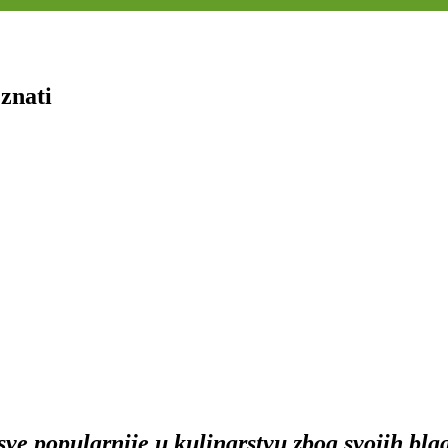
 znati
sve popularnije u kulinarstvu zbog svojih blag