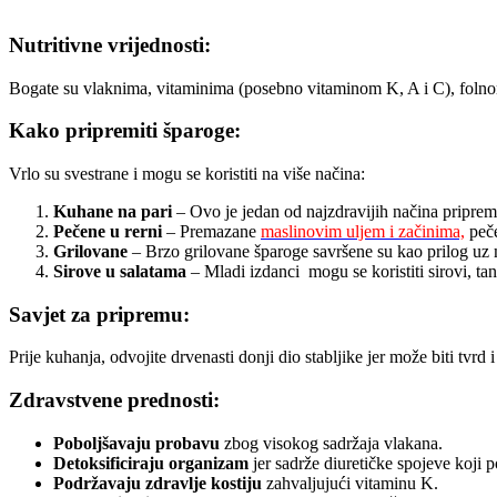
Nutritivne vrijednosti:
Bogate su vlaknima, vitaminima (posebno vitaminom K, A i C), folnom 
Kako pripremiti šparoge:
Vrlo su svestrane i mogu se koristiti na više načina:
Kuhane na pari
– Ovo je jedan od najzdravijih načina pripreme
Pečene u rerni
– Premazane
maslinovim uljem i začinima,
peče
Grilovane
– Brzo grilovane šparoge savršene su kao prilog uz m
Sirove u salatama
– Mladi izdanci mogu se koristiti sirovi, ta
Savjet za pripremu:
Prije kuhanja, odvojite drvenasti donji dio stabljike jer može biti tvrd 
Zdravstvene prednosti:
Poboljšavaju probavu
zbog visokog sadržaja vlakana.
Detoksificiraju organizam
jer sadrže diuretičke spojeve koji p
Podržavaju zdravlje kostiju
zahvaljujući vitaminu K.