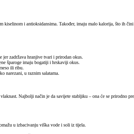
kiselinom i antioksidansima. Također, imaju malo kalorija, što ih čini
 jer zadržava hranjive tvari i prirodan okus.
ne šparoge imaju bogatiji i hrskaviji okus.
eso ili ribu.
nko narezani, u raznim salatama.
i vlaknast. Najbolji način je da savijete stabljiku – ona će se prirodno pr
omažu u izbacivanju viška vode i soli iz tijela.