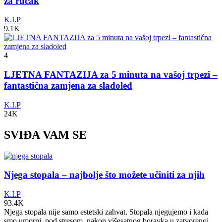
za ručak
K.I.P
9.1K
4
LJETNA FANTAZIJA za 5 minuta na vašoj trpezi –
fantastična zamjena za sladoled
K.I.P
24K
SVIĐA VAM SE
Njega stopala – najbolje što možete učiniti za njih
K.I.P
93.4K
Njega stopala nije samo estetski zahvat. Stopala njegujemo i kada
smo umorni, pod stresom, nakon višesatnog boravka u zatvorenoj