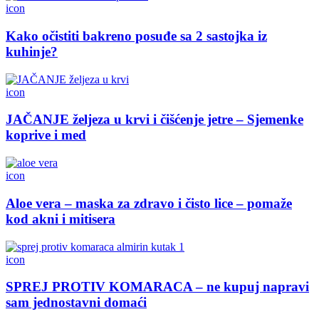
icon
Kako očistiti bakreno posuđe sa 2 sastojka iz
kuhinje?
icon
JAČANJE željeza u krvi i čišćenje jetre – Sjemenke
koprive i med
icon
Aloe vera – maska za zdravo i čisto lice – pomaže
kod akni i mitisera
icon
SPREJ PROTIV KOMARACA – ne kupuj napravi
sam jednostavni domaći