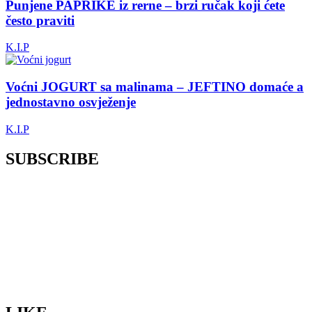
Punjene PAPRIKE iz rerne – brzi ručak koji ćete
često praviti
K.I.P
Voćni JOGURT sa malinama – JEFTINO domaće a
jednostavno osvježenje
K.I.P
SUBSCRIBE