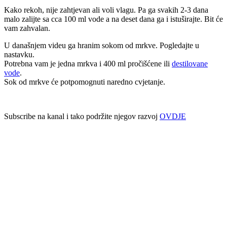
Kako rekoh, nije zahtjevan ali voli vlagu. Pa ga svakih 2-3 dana
malo zalijte sa cca 100 ml vode a na deset dana ga i istuširajte. Bit će
vam zahvalan.
U današnjem videu ga hranim sokom od mrkve. Pogledajte u
nastavku.
Potrebna vam je jedna mrkva i 400 ml pročišćene ili
destilovane
vode
.
Sok od mrkve će potpomognuti naredno cvjetanje.
Subscribe na kanal i tako podržite njegov razvoj
OVDJE