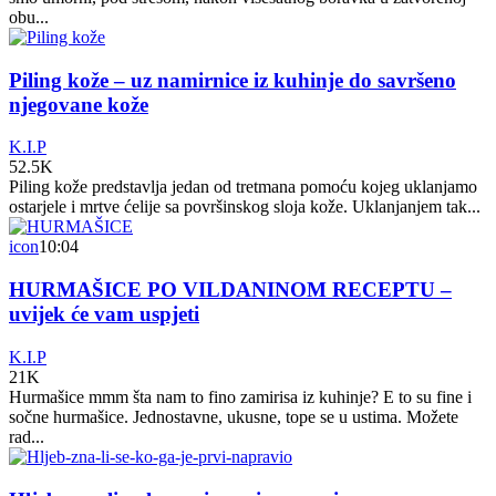
obu...
Piling kože – uz namirnice iz kuhinje do savršeno
njegovane kože
K.I.P
52.5K
Piling kože predstavlja jedan od tretmana pomoću kojeg uklanjamo
ostarjele i mrtve ćelije sa površinskog sloja kože. Uklanjanjem tak...
icon
10:04
HURMAŠICE PO VILDANINOM RECEPTU –
uvijek će vam uspjeti
K.I.P
21K
Hurmašice mmm šta nam to fino zamirisa iz kuhinje? E to su fine i
sočne hurmašice. Jednostavne, ukusne, tope se u ustima. Možete
rad...