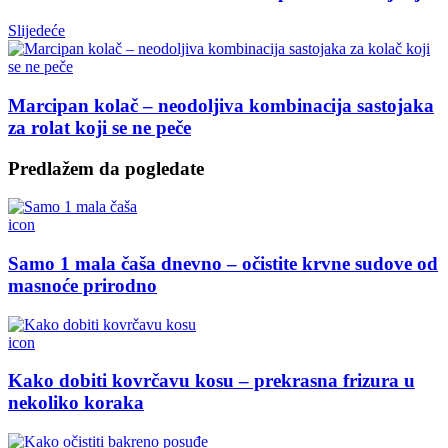
Slijedeće
Marcipan kolač – neodoljiva kombinacija sastojaka
za rolat koji se ne peče
Predlažem da pogledate
icon
Samo 1 mala čaša dnevno – očistite krvne sudove od
masnoće prirodno
icon
Kako dobiti kovrčavu kosu – prekrasna frizura u
nekoliko koraka