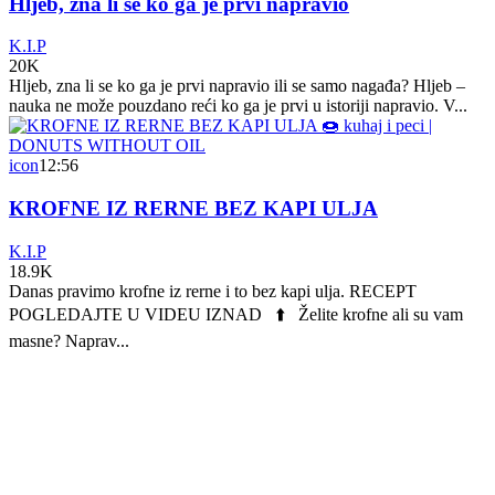
Hljeb, zna li se ko ga je prvi napravio
K.I.P
20K
Hljeb, zna li se ko ga je prvi napravio ili se samo nagađa? Hljeb –
nauka ne može pouzdano reći ko ga je prvi u istoriji napravio. V...
icon
12:56
KROFNE IZ RERNE BEZ KAPI ULJA
K.I.P
18.9K
Danas pravimo krofne iz rerne i to bez kapi ulja. RECEPT
POGLEDAJTE U VIDEU IZNAD ⬆️ Želite krofne ali su vam
masne? Naprav...