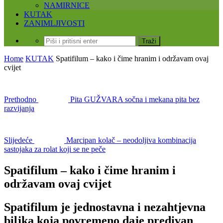
NAMIRNICE
KUTAK
ZANIMLJIVOSTI
Home
KUTAK
Spatifilum – kako i čime hranim i održavam ovaj
cvijet
Prethodno
Pita GUŽVARA sočna i mekana pita bez
razvijanja
Slijedeće
Marcipan kolač – neodoljiva kombinacija
sastojaka za rolat koji se ne peče
Spatifilum – kako i čime hranim i
održavam ovaj cvijet
Spatifilum je jednostavna i nezahtjevna
biljka koja povremeno daje predivan