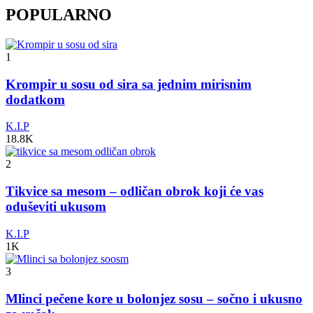
POPULARNO
1
Krompir u sosu od sira sa jednim mirisnim
dodatkom
K.I.P
18.8K
2
Tikvice sa mesom – odličan obrok koji će vas
oduševiti ukusom
K.I.P
1K
3
Mlinci pečene kore u bolonjez sosu – sočno i ukusno