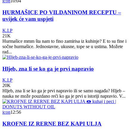
icon
10:04
HURMAŠICE PO VILDANINOM RECEPTU –
uvijek će vam uspjeti
K.I.P
21K
Hurmašice mmm šta nam to fino zamirisa iz kuhinje? E to su fine i
sočne hurmašice. Jednostavne, ukusne, tope se u ustima. Možete
rad...
Hljeb, zna li se ko ga je prvi napravio
K.I.P
20K
Hljeb, zna li se ko ga je prvi napravio ili se samo nagađa? Hljeb –
nauka ne može pouzdano reći ko ga je prvi u istoriji napravio. V...
icon
12:56
KROFNE IZ RERNE BEZ KAPI ULJA