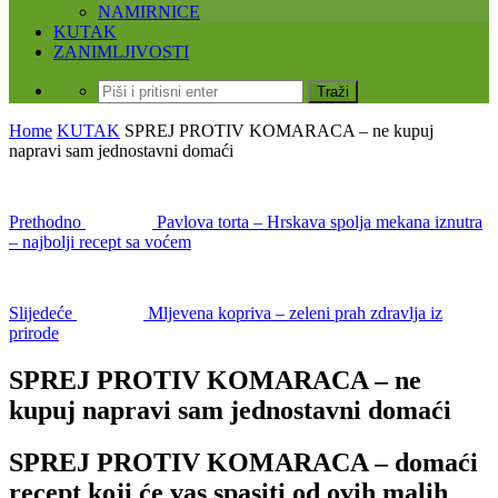
NAMIRNICE
KUTAK
ZANIMLJIVOSTI
Home
KUTAK
SPREJ PROTIV KOMARACA – ne kupuj
napravi sam jednostavni domaći
Prethodno
Pavlova torta – Hrskava spolja mekana iznutra
– najbolji recept sa voćem
Slijedeće
Mljevena kopriva – zeleni prah zdravlja iz
prirode
SPREJ PROTIV KOMARACA – ne
kupuj napravi sam jednostavni domaći
SPREJ PROTIV KOMARACA – domaći
recept koji će vas spasiti od ovih malih