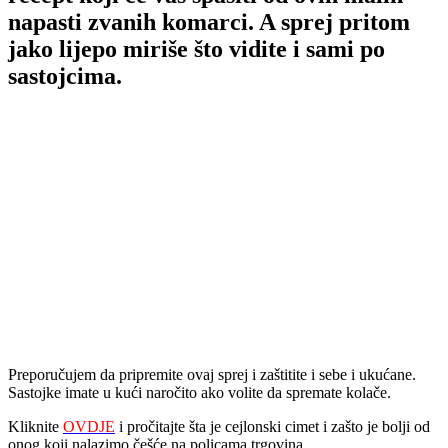
napasti zvanih komarci. A sprej pritom
jako lijepo miriše što vidite i sami po
sastojcima.
Preporučujem da pripremite ovaj sprej i zaštitite i sebe i ukućane.
Sastojke imate u kući naročito ako volite da spremate kolače.
Kliknite
OVDJE
i pročitajte šta je cejlonski cimet i zašto je bolji od
onog koji nalazimo češće na policama trgovina.