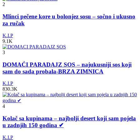
2
Mlinci pečene kore u bolonjez sosu – sočno i ukusno
za ručak
K.I.P
9.1K
3
DOMAĆI PARADAJZ SOS – najukusniji sos koji
sam do sada probala-BRZA ZIMNICA
K.I.P
830.3K
4
Kolač sa kupinama – najbolji desert koji sam pojela
u zadnjih 150 godina ✔
K.I.P