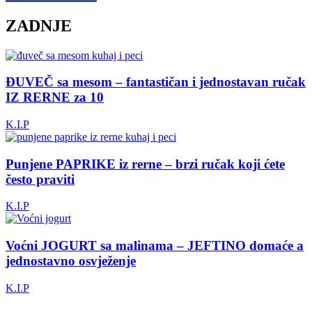
ZADNJE
ĐUVEČ sa mesom – fantastičan i jednostavan ručak
IZ RERNE za 10
K.I.P
Punjene PAPRIKE iz rerne – brzi ručak koji ćete
često praviti
K.I.P
Voćni JOGURT sa malinama – JEFTINO domaće a
jednostavno osvježenje
K.I.P