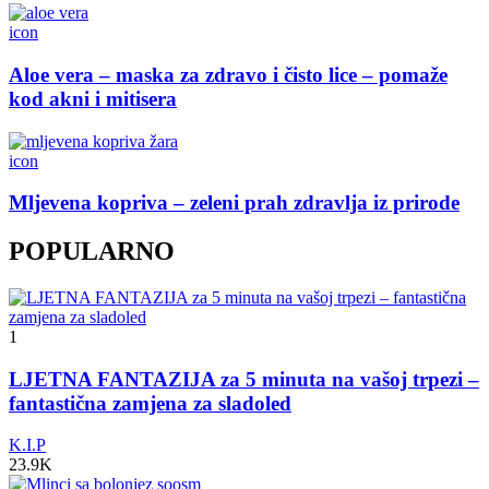
icon
Aloe vera – maska za zdravo i čisto lice – pomaže
kod akni i mitisera
icon
Mljevena kopriva – zeleni prah zdravlja iz prirode
POPULARNO
1
LJETNA FANTAZIJA za 5 minuta na vašoj trpezi –
fantastična zamjena za sladoled
K.I.P
23.9K