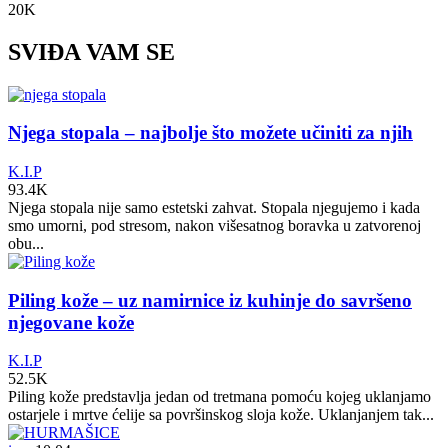
20K
SVIĐA VAM SE
Njega stopala – najbolje što možete učiniti za njih
K.I.P
93.4K
Njega stopala nije samo estetski zahvat. Stopala njegujemo i kada
smo umorni, pod stresom, nakon višesatnog boravka u zatvorenoj
obu...
Piling kože – uz namirnice iz kuhinje do savršeno
njegovane kože
K.I.P
52.5K
Piling kože predstavlja jedan od tretmana pomoću kojeg uklanjamo
ostarjele i mrtve ćelije sa površinskog sloja kože. Uklanjanjem tak...