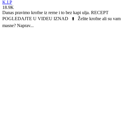
K.I.P
18.9K
Danas pravimo krofne iz rerne i to bez kapi ulja. RECEPT
POGLEDAJTE U VIDEU IZNAD ⬆️ Želite krofne ali su vam
masne? Naprav...