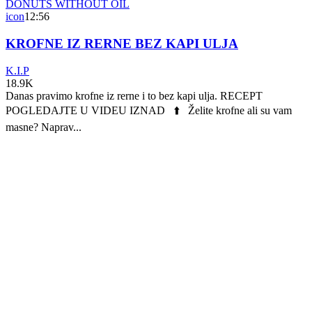
icon
12:56
KROFNE IZ RERNE BEZ KAPI ULJA
K.I.P
18.9K
Danas pravimo krofne iz rerne i to bez kapi ulja. RECEPT
POGLEDAJTE U VIDEU IZNAD ⬆️ Želite krofne ali su vam
masne? Naprav...