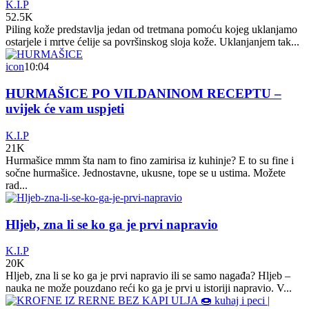
K.I.P
52.5K
Piling kože predstavlja jedan od tretmana pomoću kojeg uklanjamo
ostarjele i mrtve ćelije sa površinskog sloja kože. Uklanjanjem tak...
icon
10:04
HURMAŠICE PO VILDANINOM RECEPTU –
uvijek će vam uspjeti
K.I.P
21K
Hurmašice mmm šta nam to fino zamirisa iz kuhinje? E to su fine i
sočne hurmašice. Jednostavne, ukusne, tope se u ustima. Možete
rad...
Hljeb, zna li se ko ga je prvi napravio
K.I.P
20K
Hljeb, zna li se ko ga je prvi napravio ili se samo nagađa? Hljeb –
nauka ne može pouzdano reći ko ga je prvi u istoriji napravio. V...