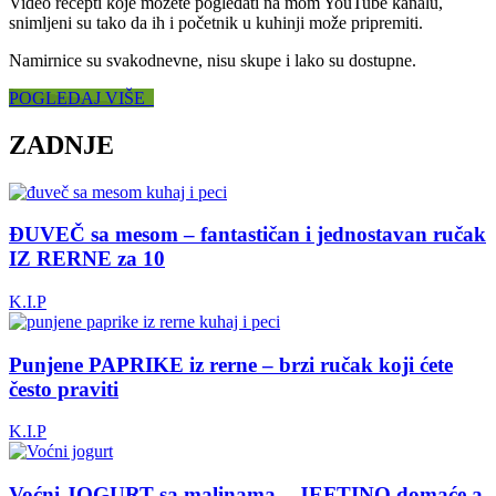
Video recepti koje možete pogledati na mom YouTube kanalu,
snimljeni su tako da ih i početnik u kuhinji može pripremiti.
Namirnice su svakodnevne, nisu skupe i lako su dostupne.
POGLEDAJ VIŠE
ZADNJE
ĐUVEČ sa mesom – fantastičan i jednostavan ručak
IZ RERNE za 10
K.I.P
Punjene PAPRIKE iz rerne – brzi ručak koji ćete
često praviti
K.I.P
Voćni JOGURT sa malinama – JEFTINO domaće a