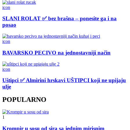
icon
SLANI ROLAT ✅ bez brašna – ponesite ga i na
posao
icon
BAVARSKO PECIVO na jednostavniji način
icon
Uštipci ✅ Almirini hrskavi UŠTIPCI koji ne upijaju
ulje
POPULARNO
1
Krompir u sosu od sira sa jednim mirisnim