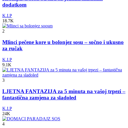
dodatkom
K.I.P
18.7K
2
Mlinci pečene kore u bolonjez sosu – sočno i ukusno
za ručak
K.I.P
9.1K
3
LJETNA FANTAZIJA za 5 minuta na vašoj trpezi –
fantastična zamjena za sladoled
K.I.P
24K
4