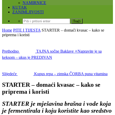
NAMIRNICE
KUTAK
ZANIMLJIVOSTI
Home
PITE I TIJESTA
STARTER – domaći kvasac – kako se
priprema i koristi
Prethodno
TAJNA sočne Baklave ⭐Napravite je sa
keksom – ukus je PREDIVAN
Slijedeće
Kupus repa – zimska ČORBA puna vitamina
STARTER – domaći kvasac – kako se
priprema i koristi
STARTER je mješavina brašna i vode koja
je fermentirala i koju koristite kao sredstvo