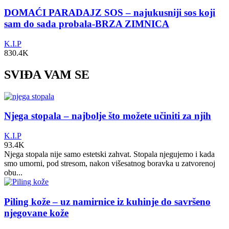
DOMAĆI PARADAJZ SOS – najukusniji sos koji
sam do sada probala-BRZA ZIMNICA
K.I.P
830.4K
SVIĐA VAM SE
Njega stopala – najbolje što možete učiniti za njih
K.I.P
93.4K
Njega stopala nije samo estetski zahvat. Stopala njegujemo i kada
smo umorni, pod stresom, nakon višesatnog boravka u zatvorenoj
obu...
Piling kože – uz namirnice iz kuhinje do savršeno
njegovane kože