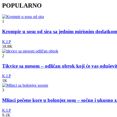
POPULARNO
1
Krompir u sosu od sira sa jednim mirisnim dodatko
K.I.P
18.8K
2
Tikvice sa mesom – odličan obrok koji će vas odušev
K.I.P
1K
3
Mlinci pečene kore u bolonjez sosu – sočno i ukusno 
K.I.P
9.1K