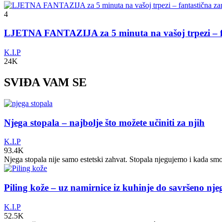
4
LJETNA FANTAZIJA za 5 minuta na vašoj trpezi – fa
K.I.P
24K
SVIĐA VAM SE
Njega stopala – najbolje što možete učiniti za njih
K.I.P
93.4K
Njega stopala nije samo estetski zahvat. Stopala njegujemo i kada sm
Piling kože – uz namirnice iz kuhinje do savršeno nj
K.I.P
52.5K