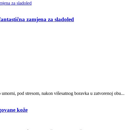
ntastična zamjena za sladoled
o umorni, pod stresom, nakon višesatnog boravka u zatvorenoj obu...
egovane kože