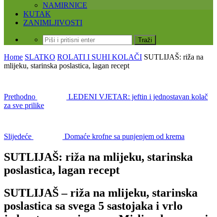
NAMIRNICE
KUTAK
ZANIMLJIVOSTI
Home
SLATKO
ROLATI I SUHI KOLAČI
SUTLIJAŠ: riža na
mlijeku, starinska poslastica, lagan recept
Prethodno
LEDENI VJETAR: jeftin i jednostavan kolač
za sve prilike
Slijedeće
Domaće krofne sa punjenjem od krema
SUTLIJAŠ: riža na mlijeku, starinska
poslastica, lagan recept
SUTLIJAŠ – riža na mlijeku, starinska
poslastica sa svega 5 sastojaka i vrlo