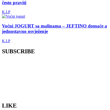
često praviti
K.I.P
Voćni JOGURT sa malinama – JEFTINO domaće a
jednostavno osvježenje
K.I.P
SUBSCRIBE
LIKE