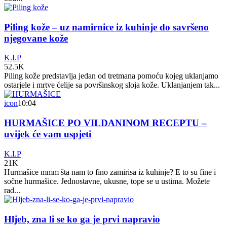
Piling kože – uz namirnice iz kuhinje do savršeno
njegovane kože
K.I.P
52.5K
Piling kože predstavlja jedan od tretmana pomoću kojeg uklanjamo
ostarjele i mrtve ćelije sa površinskog sloja kože. Uklanjanjem tak...
icon
10:04
HURMAŠICE PO VILDANINOM RECEPTU –
uvijek će vam uspjeti
K.I.P
21K
Hurmašice mmm šta nam to fino zamirisa iz kuhinje? E to su fine i
sočne hurmašice. Jednostavne, ukusne, tope se u ustima. Možete
rad...
Hljeb, zna li se ko ga je prvi napravio