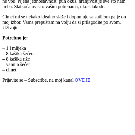
ne voli. Njena jednostavnost, pun okus, hranjivost je sve što nam
treba. Slatkoća ovisi o vašim potrebama, ukras takođe.
Cimet mi se nekako idealno slaže i dopunjuje sa sutlijom pa je on
moj izbor. Vama prepuštam na volju da si prilagodite po svom.
Uživajte.
Potrebno je:
– 1 l mlijeka
– 8 kašika šećera
– 8 kašika riže
– vanilin šećer
– cimet
Prijavite se – Subscribe, na moj kanal
OVDJE
.