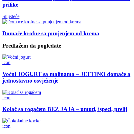
prilike
Slijedeće
Domaće krofne sa punjenjem od krema
Predlažem da pogledate
icon
Voćni JOGURT sa malinama – JEFTINO domaće a
jednostavno osvježenje
icon
Kolač sa rogačem BEZ JAJA – umuti, ispeci, prelij
icon