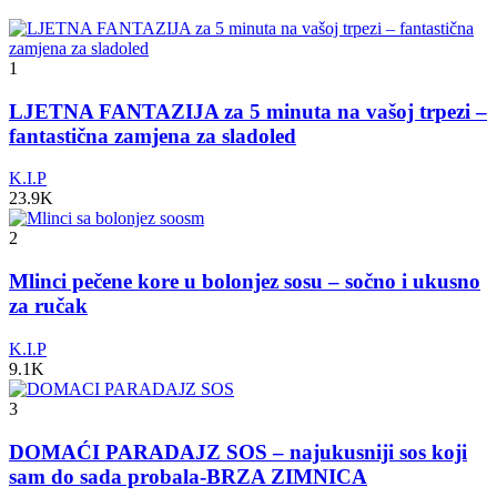
1
LJETNA FANTAZIJA za 5 minuta na vašoj trpezi –
fantastična zamjena za sladoled
K.I.P
23.9K
2
Mlinci pečene kore u bolonjez sosu – sočno i ukusno
za ručak
K.I.P
9.1K
3
DOMAĆI PARADAJZ SOS – najukusniji sos koji
sam do sada probala-BRZA ZIMNICA