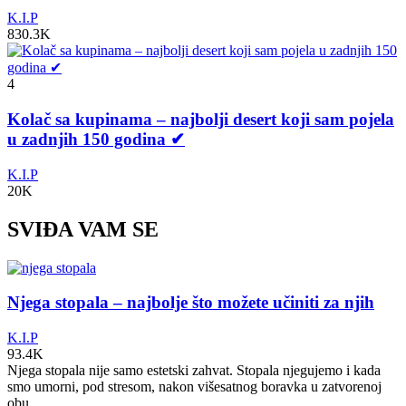
K.I.P
830.3K
4
Kolač sa kupinama – najbolji desert koji sam pojela
u zadnjih 150 godina ✔
K.I.P
20K
SVIĐA VAM SE
Njega stopala – najbolje što možete učiniti za njih
K.I.P
93.4K
Njega stopala nije samo estetski zahvat. Stopala njegujemo i kada
smo umorni, pod stresom, nakon višesatnog boravka u zatvorenoj
obu...