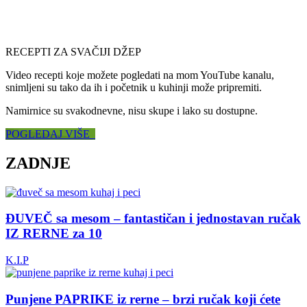
RECEPTI ZA SVAČIJI DŽEP
Video recepti koje možete pogledati na mom YouTube kanalu,
snimljeni su tako da ih i početnik u kuhinji može pripremiti.
Namirnice su svakodnevne, nisu skupe i lako su dostupne.
POGLEDAJ VIŠE
ZADNJE
ĐUVEČ sa mesom – fantastičan i jednostavan ručak
IZ RERNE za 10
K.I.P
Punjene PAPRIKE iz rerne – brzi ručak koji ćete