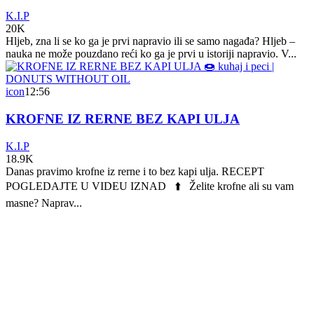
K.I.P
20K
Hljeb, zna li se ko ga je prvi napravio ili se samo nagađa? Hljeb –
nauka ne može pouzdano reći ko ga je prvi u istoriji napravio. V...
icon
12:56
KROFNE IZ RERNE BEZ KAPI ULJA
K.I.P
18.9K
Danas pravimo krofne iz rerne i to bez kapi ulja. RECEPT
POGLEDAJTE U VIDEU IZNAD ⬆️ Želite krofne ali su vam
masne? Naprav...