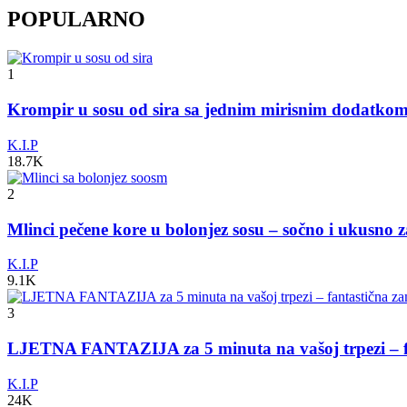
POPULARNO
1
Krompir u sosu od sira sa jednim mirisnim dodatko
K.I.P
18.7K
2
Mlinci pečene kore u bolonjez sosu – sočno i ukusno 
K.I.P
9.1K
3
LJETNA FANTAZIJA za 5 minuta na vašoj trpezi – fa
K.I.P
24K