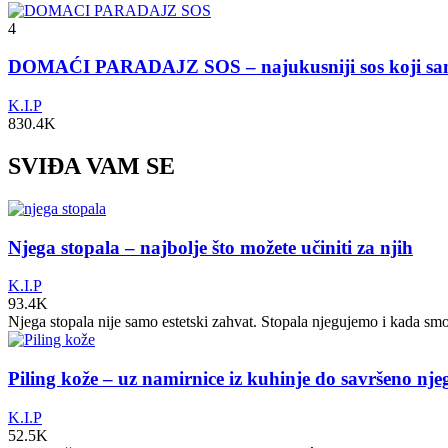
4
DOMAĆI PARADAJZ SOS – najukusniji sos koji s
K.I.P
830.4K
SVIĐA VAM SE
Njega stopala – najbolje što možete učiniti za njih
K.I.P
93.4K
Njega stopala nije samo estetski zahvat. Stopala njegujemo i kada sm
Piling kože – uz namirnice iz kuhinje do savršeno nj
K.I.P
52.5K