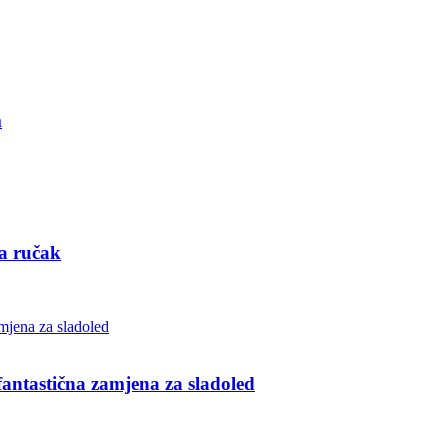
m
za ručak
ntastična zamjena za sladoled