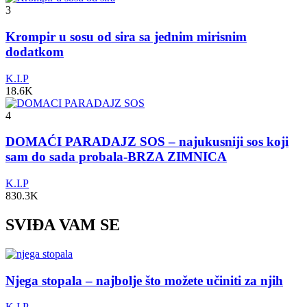
3
Krompir u sosu od sira sa jednim mirisnim
dodatkom
K.I.P
18.6K
4
DOMAĆI PARADAJZ SOS – najukusniji sos koji
sam do sada probala-BRZA ZIMNICA
K.I.P
830.3K
SVIĐA VAM SE
Njega stopala – najbolje što možete učiniti za njih
K.I.P