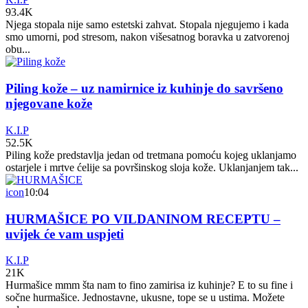
93.4K
Njega stopala nije samo estetski zahvat. Stopala njegujemo i kada
smo umorni, pod stresom, nakon višesatnog boravka u zatvorenoj
obu...
Piling kože – uz namirnice iz kuhinje do savršeno
njegovane kože
K.I.P
52.5K
Piling kože predstavlja jedan od tretmana pomoću kojeg uklanjamo
ostarjele i mrtve ćelije sa površinskog sloja kože. Uklanjanjem tak...
icon
10:04
HURMAŠICE PO VILDANINOM RECEPTU –
uvijek će vam uspjeti
K.I.P
21K
Hurmašice mmm šta nam to fino zamirisa iz kuhinje? E to su fine i
sočne hurmašice. Jednostavne, ukusne, tope se u ustima. Možete