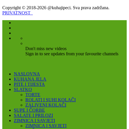
Copyright © 2018-2026 @kuhajipeci. Sva prava zadržana.
PRIVATNOST
Don't miss new videos
Sign in to see updates from your favourite channels
NASLOVNA
KUHANA JELA
PITE I TIJESTA
SLATKO
TORTE
ROLATI I SUHI KOLAČI
ZALIVENI KOLAČI
SUPE I ČORBE
SALATE I PRILOZI
ZIMNICA I SAVJETI
ZIMNICA I SAVJETI