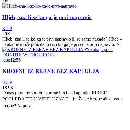
rad...
Hljeb, zna li se ko ga je prvi napravio
K.I.P
20K
Hljeb, zna li se ko ga je prvi napravio ili se samo nagađa? Hljeb –
nauka ne može pouzdano reći ko ga je prvi u istoriji napravio. V...
icon
12:56
KROFNE IZ RERNE BEZ KAPI ULJA
K.I.P
18.9K
Danas pravimo krofne iz rerne i to bez kapi ulja. RECEPT
POGLEDAJTE U VIDEU IZNAD ⬆️ Želite krofne ali su vam
masne? Naprav...