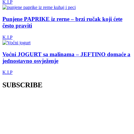
K.I.P
Punjene PAPRIKE iz rerne – brzi ručak koji ćete
često praviti
K.I.P
Voćni JOGURT sa malinama – JEFTINO domaće a
jednostavno osvježenje
K.I.P
SUBSCRIBE