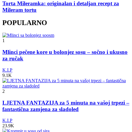
Torta Mileramka: originalan i detaljan recept za
Mileram tortu
POPULARNO
1
Mlinci pečene kore u bolonjez sosu – sočno i ukusno
za ručak
K.I.P
9.1K
2
LJETNA FANTAZIJA za 5 minuta na vašoj trpezi –
fantastična zamjena za sladoled
K.I.P
23.9K