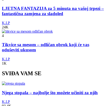
LJETNA FANTAZIJA za 5 minuta na vašoj trpezi –
fantastična zamjena za sladoled
K.I.P
24K
4
Tikvice sa mesom – odličan obrok koji će vas
oduševiti ukusom
K.I.P
1K
SVIĐA VAM SE
Njega stopala – najbolje što možete učiniti za njih
K.I.P
93.4K