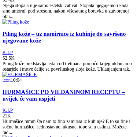
Njega stopala nije samo estetski zahvat. Stopala njegujemo i kada
smo umorni, pod stresom, nakon višesatnog boravka u zatvorenoj
obu...
Piling kože – uz namirnice iz kuhinje do savršeno
njegovane kože
K.I.P
52.5K
Piling kože predstavlja jedan od tretmana pomoću kojeg uklanjamo
ostarjele i mrtve ćelije sa površinskog sloja kože. Uklanjanjem tak...
icon
10:04
HURMAŠICE PO VILDANINOM RECEPTU –
uvijek će vam uspjeti
K.I.P
21K
Hurmašice mmm šta nam to fino zamirisa iz kuhinje? E to su fine i
sočne hurmašice. Jednostavne, ukusne, tope se u ustima. Možete
rad...