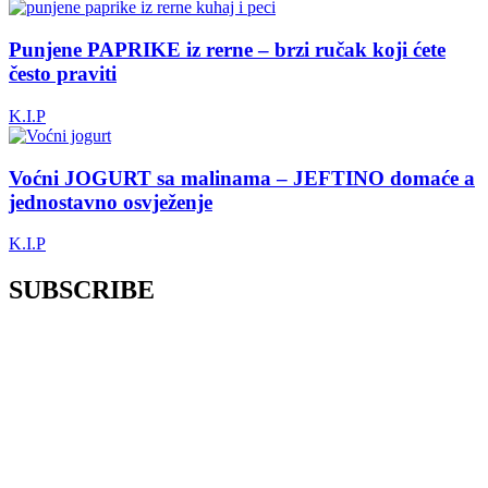
Punjene PAPRIKE iz rerne – brzi ručak koji ćete
često praviti
K.I.P
Voćni JOGURT sa malinama – JEFTINO domaće a
jednostavno osvježenje
K.I.P
SUBSCRIBE