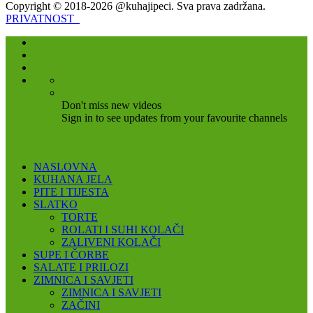
Copyright © 2018-2026 @kuhajipeci. Sva prava zadržana.
PRIVATNOST
Don't miss new videos
Sign in to see updates from your favourite channels
NASLOVNA
KUHANA JELA
PITE I TIJESTA
SLATKO
TORTE
ROLATI I SUHI KOLAČI
ZALIVENI KOLAČI
SUPE I ČORBE
SALATE I PRILOZI
ZIMNICA I SAVJETI
ZIMNICA I SAVJETI
ZAČINI