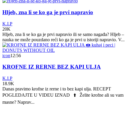
Hljeb, zna li se ko ga je prvi napravio
K.I.P
20K
Hljeb, zna li se ko ga je prvi napravio ili se samo nagađa? Hljeb –
nauka ne može pouzdano reći ko ga je prvi u istoriji napravio. V...
icon
12:56
KROFNE IZ RERNE BEZ KAPI ULJA
K.I.P
18.9K
Danas pravimo krofne iz rerne i to bez kapi ulja. RECEPT
POGLEDAJTE U VIDEU IZNAD ⬆️ Želite krofne ali su vam
masne? Naprav...