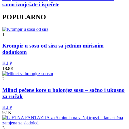
samo izmješate i ispečete
POPULARNO
1
Krompir u sosu od sira sa jednim mirisnim
dodatkom
K.I.P
18.8K
2
Mlinci pečene kore u bolonjez sosu – sočno i ukusno
za ručak
K.I.P
9.1K
3