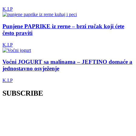
K.I.P
Punjene PAPRIKE iz rerne – brzi ručak koji ćete
često praviti
K.I.P
Voćni JOGURT sa malinama – JEFTINO domaće a
jednostavno osvježenje
K.I.P
SUBSCRIBE