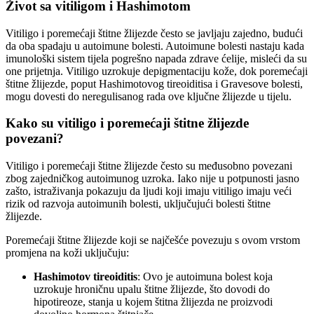
Život sa vitiligom i Hashimotom
Vitiligo i poremećaji štitne žlijezde često se javljaju zajedno, budući
da oba spadaju u autoimune bolesti. Autoimune bolesti nastaju kada
imunološki sistem tijela pogrešno napada zdrave ćelije, misleći da su
one prijetnja. Vitiligo uzrokuje depigmentaciju kože, dok poremećaji
štitne žlijezde, poput Hashimotovog tireoiditisa i Gravesove bolesti,
mogu dovesti do neregulisanog rada ove ključne žlijezde u tijelu.
Kako su vitiligo i poremećaji štitne žlijezde
povezani?
Vitiligo i poremećaji štitne žlijezde često su međusobno povezani
zbog zajedničkog autoimunog uzroka. Iako nije u potpunosti jasno
zašto, istraživanja pokazuju da ljudi koji imaju vitiligo imaju veći
rizik od razvoja autoimunih bolesti, uključujući bolesti štitne
žlijezde.
Poremećaji štitne žlijezde koji se najčešće povezuju s ovom vrstom
promjena na koži uključuju:
Hashimotov tireoiditis
: Ovo je autoimuna bolest koja
uzrokuje hroničnu upalu štitne žlijezde, što dovodi do
hipotireoze, stanja u kojem štitna žlijezda ne proizvodi