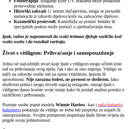
Fototerapija
: Izlaganje kože UV zrakama može potaknuti
proizvodnju melanina.
Hirurški zahvati
: U nekim slučajevima, mogu se presaditi
melanociti iz zdravih dijelova kože na zahvaćene dijelove.
Kozmetički proizvodi
: Kamuflaža uz pomoć šminke ili
specijalnih pudera može pomoći u ujednačavanju tena.
Ipak, važno je napomenuti da svaki tretman djeluje različito kod
svake osobe i da rezultati variraju.
Život s vitiligom: Prihvaćanje i samopouzdanje
Jedna od najvažnijih stvari koje ljudi s vitiligom mogu učiniti jeste
rad na prihvatanju svog tijela, čak i ako se ono mijenja. Vitiligo ne
utiče na zdravlje osobe niti na njenu vrijednost, ljepotu ili
sposobnosti.
Nije zarazna bolest, ne prenosi se dodirom.
Iako
društveni pritisci mogu stvoriti osjećaj nelagode, mnogi ljudi s
vitiligom danas koriste svoje stanje kako bi poslali snažnu poruku o
različitosti i prihvatanju.
Poznate osobe poput modela
Winnie Harlow
kao i
naša kuharica
kuhajipeci
pokazuju da vitiligo ne treba biti prepreka za uspjeh ili
samopouzdanje. Svojim primjerom inspiriraju ljude širom svijeta da
prigrle svoju jedinstvenost.