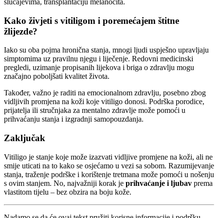
slučajevima, transplantaciju melanocita.
Kako živjeti s vitiligom i poremećajem štitne
žlijezde?
Iako su oba pojma hronična stanja, mnogi ljudi uspješno upravljaju
simptomima uz pravilnu njegu i liječenje. Redovni medicinski
pregledi, uzimanje propisanih lijekova i briga o zdravlju mogu
značajno poboljšati kvalitet života.
Također, važno je raditi na emocionalnom zdravlju, posebno zbog
vidljivih promjena na koži koje vitiligo donosi. Podrška porodice,
prijatelja ili stručnjaka za mentalno zdravlje može pomoći u
prihvaćanju stanja i izgradnji samopouzdanja.
Zaključak
Vitiligo je stanje koje može izazvati vidljive promjene na koži, ali ne
smije uticati na to kako se osjećamo u vezi sa sobom. Razumijevanje
stanja, traženje podrške i korištenje tretmana može pomoći u nošenju
s ovim stanjem. No, najvažniji korak je
prihvaćanje i ljubav
prema
vlastitom tijelu – bez obzira na boju kože.
Nadamo se da će ovaj tekst pružiti korisne informacije i podršku