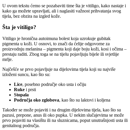
U ovom tekstu ćemo se pozabaviti time šta je vitiligo, kako nastaje i
kako ga možete upravljati, ali i naglasiti važnost prihvatanja svog
tijela, bez obzira na izgled kože.
Šta je vitiligo?
Vitiligo je hronična autoimuna bolest koja uzrokuje gubitak
pigmenta u koži. U osnovi, to znači da ćelije odgovorne za
proizvodnju melanina – pigmenta koji daje boju koži, kosi i očima –
prestaju raditi. Zbog toga se na tijelu pojavljuju bijele ili svjetlije
mrlje.
Najčešće se prvo pojavljuje na dijelovima tijela koji su najviše
izloženi suncu, kao što su:
Lice
, posebno područje oko usta i očiju
Ruke
i prsti
Stopala
Područja oko zglobova
, kao što su laktovi i koljena
Također se može pojaviti i na drugim dijelovima tijela, kao što su
pazusi, prepone, anus ili oko pupka. U nekim slučajevima se može
prvo pojaviti na vlasištu ili na sluznicama, poput unutrašnjosti usta ili
genitalnog područja.