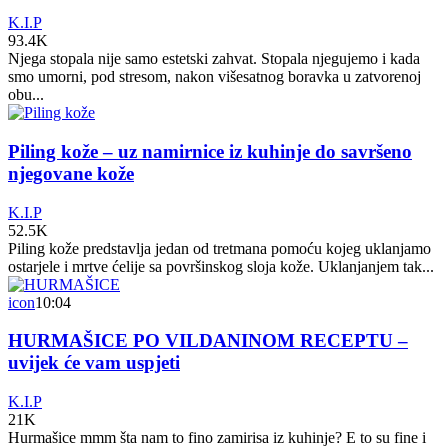
K.I.P
93.4K
Njega stopala nije samo estetski zahvat. Stopala njegujemo i kada
smo umorni, pod stresom, nakon višesatnog boravka u zatvorenoj
obu...
Piling kože – uz namirnice iz kuhinje do savršeno
njegovane kože
K.I.P
52.5K
Piling kože predstavlja jedan od tretmana pomoću kojeg uklanjamo
ostarjele i mrtve ćelije sa površinskog sloja kože. Uklanjanjem tak...
icon
10:04
HURMAŠICE PO VILDANINOM RECEPTU –
uvijek će vam uspjeti
K.I.P
21K
Hurmašice mmm šta nam to fino zamirisa iz kuhinje? E to su fine i