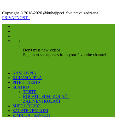
Copyright © 2018-2026 @kuhajipeci. Sva prava zadržana.
PRIVATNOST
Don't miss new videos
Sign in to see updates from your favourite channels
NASLOVNA
KUHANA JELA
PITE I TIJESTA
SLATKO
TORTE
ROLATI I SUHI KOLAČI
ZALIVENI KOLAČI
SUPE I ČORBE
SALATE I PRILOZI
ZIMNICA I SAVJETI