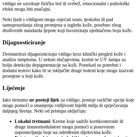
vitiligo ne uzrokuje fizičku bol ili svrbež, emocionalni i psihološki
efekti mogu biti značajni.
Neki ljudi s vitiligom mogu osjećati sram, tjeskobu ili pad
samopouzdanja zbog promjena u izgledu kože, posebno zbog
društvenih standarda ljepote koji favoriziraju ujednačenu boju kože.
Dijagnosticiranje
Dermatolozi dijagnosticiraju vitiligo kroz klinički pregled kože i
analizu simptoma. U nekim slučajevima, koristi se UV lampa za
bolju detekciju depigmentacije na koži. Ponekad su potrebni i
dodatni testovi kako bi se isključile druge bolesti koje mogu izazvati
promjene u boji kože.
Liječenje
Iako trenutno
ne postoji lijek
za vitiligo, postoje različite opcije koje
mogu pomoći u smanjenju vidljivosti bijelih mrlja ili sprječavanju
daljnjeg širenja. Neki od pristupa uključuju:
Lokalni tretmani
: Kreme koje sadrže kortikosteroide ili
druge imunomodulatore mogu pomoći u ponovnom
uspostavljanju boje na određenim dijelovima kože.