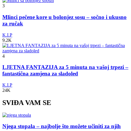
3
Mlinci pečene kore u bolonjez sosu – sočno i ukusno
za ručak
K.I.P
9.2K
4
LJETNA FANTAZIJA za 5 minuta na vašoj trpezi –
fantastična zamjena za sladoled
K.I.P
24K
SVIĐA VAM SE
Njega stopala – najbolje što možete učiniti za njih