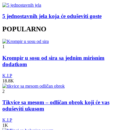
5 jednostavnih jela koja će oduševiti goste
POPULARNO
1
Krompir u sosu od sira sa jednim mirisnim
dodatkom
K.I.P
18.8K
2
Tikvice sa mesom – odličan obrok koji će vas
oduševiti ukusom
K.I.P
1K