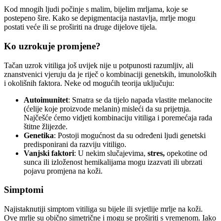
Kod mnogih ljudi počinje s malim, bijelim mrljama, koje se
postepeno šire. Kako se depigmentacija nastavlja, mrlje mogu
postati veće ili se proširiti na druge dijelove tijela.
Ko uzrokuje promjene?
Tačan uzrok vitiliga još uvijek nije u potpunosti razumljiv, ali
znanstvenici vjeruju da je riječ o kombinaciji genetskih, imunoloških
i okolišnih faktora. Neke od mogućih teorija uključuju:
Autoimunitet
: Smatra se da tijelo napada vlastite melanocite
(ćelije koje proizvode melanin) misleći da su prijetnja.
Najčešće ćemo vidjeti kombinaciju vitiliga i poremećaja rada
štitne žlijezde.
Genetika
: Postoji mogućnost da su određeni ljudi genetski
predisponirani da razviju vitiligo.
Vanjski faktori
: U nekim slučajevima,
stres,
opekotine od
sunca ili izloženost hemikalijama mogu izazvati ili ubrzati
pojavu promjena na koži.
Simptomi
Najistaknutiji simptom vitiliga su bijele ili svjetlije mrlje na koži.
Ove mrlje su obično simetrične i mogu se proširiti s vremenom. Iako