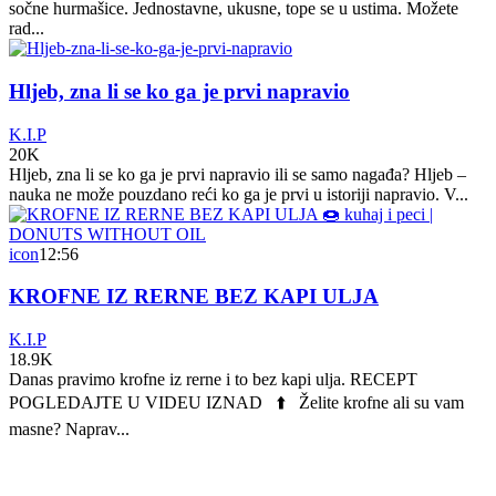
sočne hurmašice. Jednostavne, ukusne, tope se u ustima. Možete
rad...
Hljeb, zna li se ko ga je prvi napravio
K.I.P
20K
Hljeb, zna li se ko ga je prvi napravio ili se samo nagađa? Hljeb –
nauka ne može pouzdano reći ko ga je prvi u istoriji napravio. V...
icon
12:56
KROFNE IZ RERNE BEZ KAPI ULJA
K.I.P
18.9K
Danas pravimo krofne iz rerne i to bez kapi ulja. RECEPT
POGLEDAJTE U VIDEU IZNAD ⬆️ Želite krofne ali su vam
masne? Naprav...