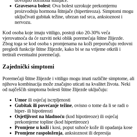
dovoljno hormona štitnjače.
Gravesova bolest
: Ova bolest uzrokuje prekomjernu
proizvodnju hormona štitnjače (hipertireoza). Simptomi mogu
uključivati gubitak težine, ubrzan rad srca, anksioznost i
nervozu.
Kod osoba koje imaju vitiligo, postoji oko 20-30% veća
vjerovatnoća da će razviti neki oblik poremećaja štitne žlijezde.
Zbog toga se kod osoba s promjenama na koži preporučuju redovni
pregledi funkcije štitne žlijezde, kako bi se na vrijeme otkrili i
tretirali eventualni poremećaji.
Zajednički simptomi
Poremećaji štitne žlijezde i vitiligo mogu imati različite simptome, ali
njihova kombinacija može značajno uticati na kvalitet života. Neki
od najčešćih simptoma bolesti štitne žlijezde uključuju:
Umor
ili osjećaj iscrpljenosti
Gubitak ili povećanje težine
, ovisno o tome da li se radi o
hiper- ili hipotireozi
Osjetljivost na hladnoću
(kod hipotireoze) ili osjećaj
prekomjerne topline (kod hipertireoze)
Promjene u koži
i kosi, poput suhoće kože ili opadanja kose
Promjene raspoloženja
, anksioznost ili depresija