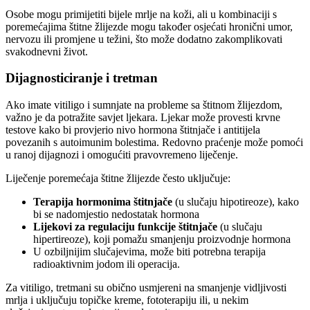
Osobe mogu primijetiti bijele mrlje na koži, ali u kombinaciji s
poremećajima štitne žlijezde mogu također osjećati hronični umor,
nervozu ili promjene u težini, što može dodatno zakomplikovati
svakodnevni život.
Dijagnosticiranje i tretman
Ako imate vitiligo i sumnjate na probleme sa štitnom žlijezdom,
važno je da potražite savjet ljekara. Ljekar može provesti krvne
testove kako bi provjerio nivo hormona štitnjače i antitijela
povezanih s autoimunim bolestima. Redovno praćenje može pomoći
u ranoj dijagnozi i omogućiti pravovremeno liječenje.
Liječenje poremećaja štitne žlijezde često uključuje:
Terapija hormonima štitnjače
(u slučaju hipotireoze), kako
bi se nadomjestio nedostatak hormona
Lijekovi za regulaciju funkcije štitnjače
(u slučaju
hipertireoze), koji pomažu smanjenju proizvodnje hormona
U ozbiljnijim slučajevima, može biti potrebna terapija
radioaktivnim jodom ili operacija.
Za vitiligo, tretmani su obično usmjereni na smanjenje vidljivosti
mrlja i uključuju topičke kreme, fototerapiju ili, u nekim