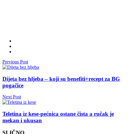
Previous Post
Dijeta bez hljeba – koji su benefiti+recept za BG
pogačice
Next Post
Teletina iz kese-pećnica ostane čista a ručak je
mekan i ukusan
SLIČNO