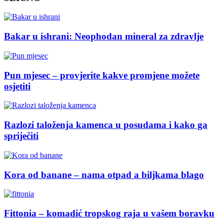
Bakar u ishrani: Neophodan mineral za zdravlje
Pun mjesec – provjerite kakve promjene možete
osjetiti
Razlozi taloženja kamenca u posudama i kako ga
spriječiti
Kora od banane – nama otpad a biljkama blago
Fittonia – komadić tropskog raja u vašem boravku