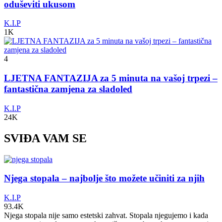
oduševiti ukusom
K.I.P
1K
4
LJETNA FANTAZIJA za 5 minuta na vašoj trpezi –
fantastična zamjena za sladoled
K.I.P
24K
SVIĐA VAM SE
Njega stopala – najbolje što možete učiniti za njih
K.I.P
93.4K
Njega stopala nije samo estetski zahvat. Stopala njegujemo i kada