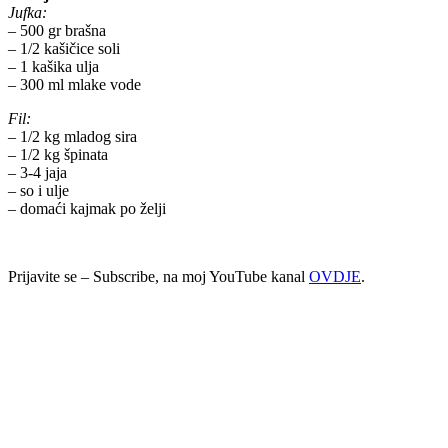
Jufka:
– 500 gr brašna
– 1/2 kašičice soli
– 1 kašika ulja
– 300 ml mlake vode
Fil:
– 1/2 kg mladog sira
– 1/2 kg špinata
– 3-4 jaja
– so i ulje
– domaći kajmak po želji
Prijavite se – Subscribe, na moj YouTube kanal
OVDJE
.