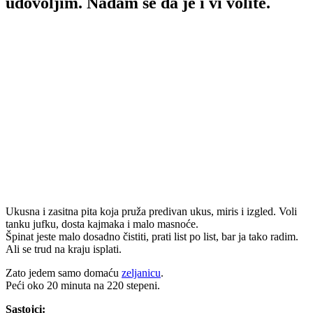
udovoljim. Nadam se da je i vi volite.
Ukusna i zasitna pita koja pruža predivan ukus, miris i izgled. Voli
tanku jufku, dosta kajmaka i malo masnoće.
Špinat jeste malo dosadno čistiti, prati list po list, bar ja tako radim.
Ali se trud na kraju isplati.
Zato jedem samo domaću
zeljanicu
.
Peći oko 20 minuta na 220 stepeni.
Sastojci: