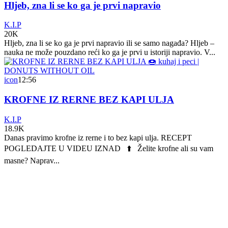
Hljeb, zna li se ko ga je prvi napravio
K.I.P
20K
Hljeb, zna li se ko ga je prvi napravio ili se samo nagađa? Hljeb –
nauka ne može pouzdano reći ko ga je prvi u istoriji napravio. V...
icon
12:56
KROFNE IZ RERNE BEZ KAPI ULJA
K.I.P
18.9K
Danas pravimo krofne iz rerne i to bez kapi ulja. RECEPT
POGLEDAJTE U VIDEU IZNAD ⬆️ Želite krofne ali su vam
masne? Naprav...