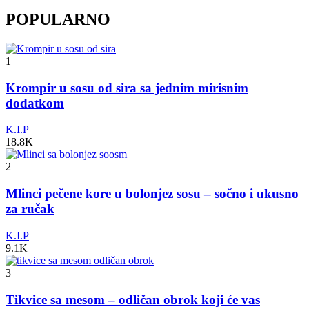
POPULARNO
1
Krompir u sosu od sira sa jednim mirisnim
dodatkom
K.I.P
18.8K
2
Mlinci pečene kore u bolonjez sosu – sočno i ukusno
za ručak
K.I.P
9.1K
3
Tikvice sa mesom – odličan obrok koji će vas