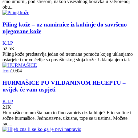
smo umorni, pod stresom, nakon višesatnog boravka u zatvorenoj
obu...
Piling kože – uz namirnice iz kuhinje do savršeno
njegovane kože
K.I.P
52.5K
Piling kože predstavlja jedan od tretmana pomoću kojeg uklanjamo
ostarjele i mrtve ćelije sa površinskog sloja kože. Uklanjanjem tak...
icon
10:04
HURMAŠICE PO VILDANINOM RECEPTU –
uvijek će vam uspjeti
K.I.P
21K
Hurmašice mmm šta nam to fino zamirisa iz kuhinje? E to su fine i
sočne hurmašice. Jednostavne, ukusne, tope se u ustima. Možete
rad...