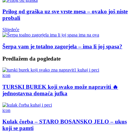
Prilog od graška uz sve vrste mesa – ovako još niste
probali
Slijedeće
Šerpa vam je totalno zagorjela – ima li joj spasa?
Predlažem da pogledate
icon
TURSKI BUREK koji svako može napraviti 🔥
jednostavna domaća jufka
icon
Kulak čorba – STARO BOSANSKO JELO – ukus
koji se pamti