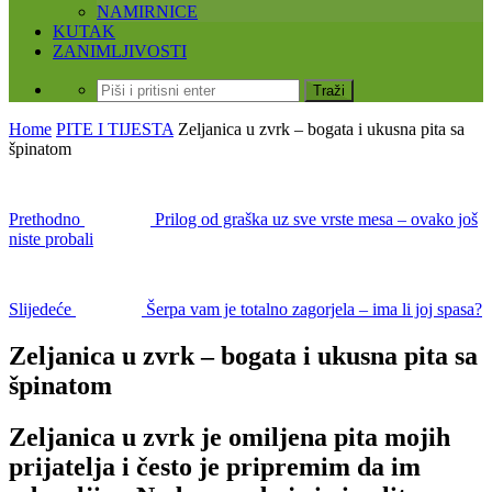
NAMIRNICE
KUTAK
ZANIMLJIVOSTI
Home
PITE I TIJESTA
Zeljanica u zvrk – bogata i ukusna pita sa
špinatom
Prethodno
Prilog od graška uz sve vrste mesa – ovako još
niste probali
Slijedeće
Šerpa vam je totalno zagorjela – ima li joj spasa?
Zeljanica u zvrk – bogata i ukusna pita sa
špinatom
Zeljanica u zvrk je omiljena pita mojih
prijatelja i često je pripremim da im