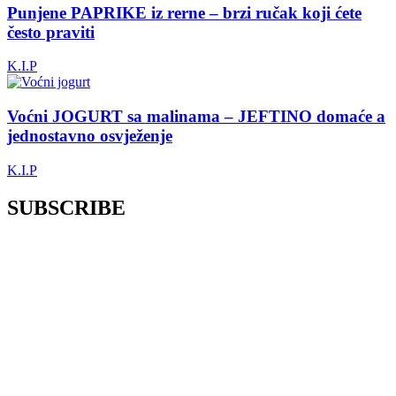
Punjene PAPRIKE iz rerne – brzi ručak koji ćete
često praviti
K.I.P
Voćni JOGURT sa malinama – JEFTINO domaće a
jednostavno osvježenje
K.I.P
SUBSCRIBE