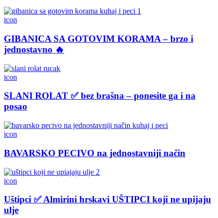
icon
GIBANICA SA GOTOVIM KORAMA – brzo i
jednostavno 🔥
icon
SLANI ROLAT ✅ bez brašna – ponesite ga i na
posao
icon
BAVARSKO PECIVO na jednostavniji način
icon
Uštipci ✅ Almirini hrskavi UŠTIPCI koji ne upijaju
ulje