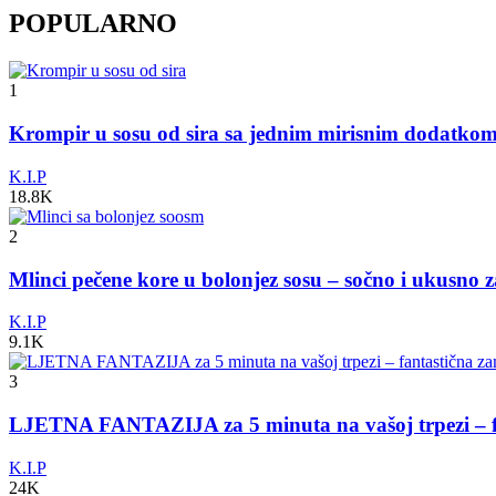
POPULARNO
1
Krompir u sosu od sira sa jednim mirisnim dodatko
K.I.P
18.8K
2
Mlinci pečene kore u bolonjez sosu – sočno i ukusno 
K.I.P
9.1K
3
LJETNA FANTAZIJA za 5 minuta na vašoj trpezi – fa
K.I.P
24K