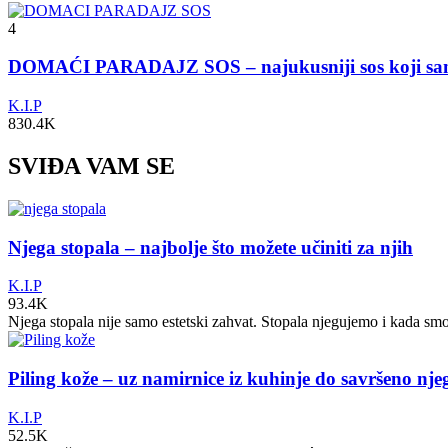
4
DOMAĆI PARADAJZ SOS – najukusniji sos koji s
K.I.P
830.4K
SVIĐA VAM SE
Njega stopala – najbolje što možete učiniti za njih
K.I.P
93.4K
Njega stopala nije samo estetski zahvat. Stopala njegujemo i kada sm
Piling kože – uz namirnice iz kuhinje do savršeno nj
K.I.P
52.5K