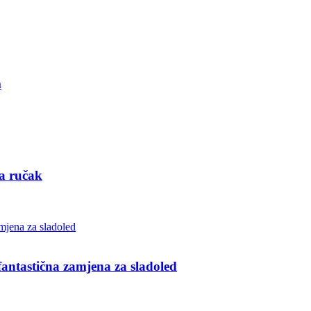
m
za ručak
ntastična zamjena za sladoled