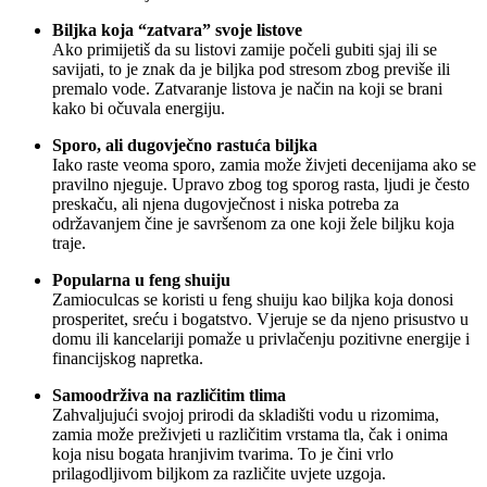
Biljka koja “zatvara” svoje listove
Ako primijetiš da su listovi zamije počeli gubiti sjaj ili se
savijati, to je znak da je biljka pod stresom zbog previše ili
premalo vode. Zatvaranje listova je način na koji se brani
kako bi očuvala energiju.
Sporo, ali dugovječno rastuća biljka
Iako raste veoma sporo, zamia može živjeti decenijama ako se
pravilno njeguje. Upravo zbog tog sporog rasta, ljudi je često
preskaču, ali njena dugovječnost i niska potreba za
održavanjem čine je savršenom za one koji žele biljku koja
traje.
Popularna u feng shuiju
Zamioculcas se koristi u feng shuiju kao biljka koja donosi
prosperitet, sreću i bogatstvo. Vjeruje se da njeno prisustvo u
domu ili kancelariji pomaže u privlačenju pozitivne energije i
financijskog napretka.
Samoodrživa na različitim tlima
Zahvaljujući svojoj prirodi da skladišti vodu u rizomima,
zamia može preživjeti u različitim vrstama tla, čak i onima
koja nisu bogata hranjivim tvarima. To je čini vrlo
prilagodljivom biljkom za različite uvjete uzgoja.