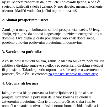
njegu. Možete zaboraviti da je zalijete i do dva-tri tjedna, a ona će
svejedno izgledati svježe i zeleno. Njeno debelo, mesnato korijenje
(rizom) skladišti vodu, što je čini otpornom na sušu.
2.
Simbol prosperiteta i sreće
Zamia je u mnogim kulturama simbol prosperiteta i sreće. U feng
shuiju, vjeruje se da donosi blagostanje i pozitivan energetski tok u
domove. Ova biljka je često poklanjana kao znak dobre sreće,
posebno u novim poslovnim prostorima ili domovima.
3.
Savršena za početnike
Ako ste novi u svijetu biljaka, zamia je idealna biljka za početak. Ne
zahtijeva direktno sunčevo svjetlo, već preferira indirektnu svjetlost
ili polusjenu. Također je vrlo otporna na suhe uvjete u zatvorenom
prostoru, što je čini savršenom
za gradske stanove ili kancelarije
.
4.
Otrovna, ali korisna
Iako je zamia blago otrovna za kućne ljubimce i ljude ako se
proguta, istraživanja pokazuju da je vrlo korisna za okoliš u
zatvorenim prostorima. Ona je prirodni pročistač zraka i može
pomoći u smanjenju nivoa toksina poput formaldehida, ksilena i