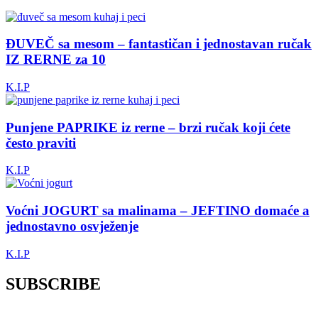
ĐUVEČ sa mesom – fantastičan i jednostavan ručak
IZ RERNE za 10
K.I.P
Punjene PAPRIKE iz rerne – brzi ručak koji ćete
često praviti
K.I.P
Voćni JOGURT sa malinama – JEFTINO domaće a
jednostavno osvježenje
K.I.P
SUBSCRIBE