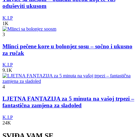
oduševiti ukusom
K.I.P
1K
3
Mlinci pečene kore u bolonjez sosu – sočno i ukusno
za ručak
K.I.P
9.1K
4
LJETNA FANTAZIJA za 5 minuta na vašoj trpezi –
fantastična zamjena za sladoled
K.I.P
24K
SVIĐA VAM SE