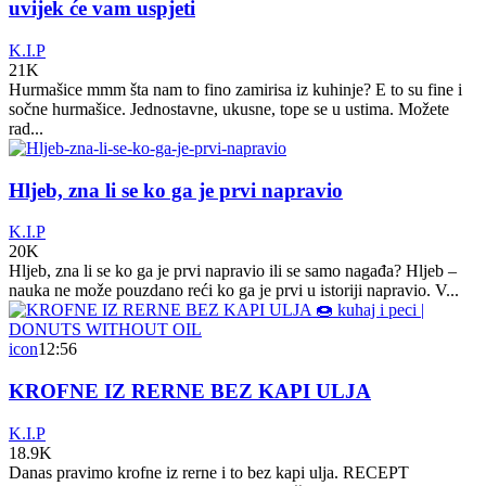
uvijek će vam uspjeti
K.I.P
21K
Hurmašice mmm šta nam to fino zamirisa iz kuhinje? E to su fine i
sočne hurmašice. Jednostavne, ukusne, tope se u ustima. Možete
rad...
Hljeb, zna li se ko ga je prvi napravio
K.I.P
20K
Hljeb, zna li se ko ga je prvi napravio ili se samo nagađa? Hljeb –
nauka ne može pouzdano reći ko ga je prvi u istoriji napravio. V...
icon
12:56
KROFNE IZ RERNE BEZ KAPI ULJA
K.I.P
18.9K
Danas pravimo krofne iz rerne i to bez kapi ulja. RECEPT