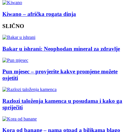
Kiwano – afrička rogata dinja
SLIČNO
Bakar u ishrani: Neophodan mineral za zdravlje
Pun mjesec – provjerite kakve promjene možete
osjetiti
Razlozi taloženja kamenca u posudama i kako ga
spriječiti
Kora od banane – nama otpad a biljkama blago