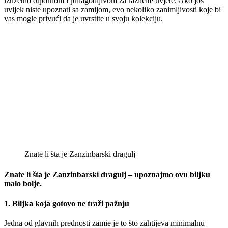
izuzetno otpornom i prilagodljivom za različite uvjete. Ako još
uvijek niste upoznati sa zamijom, evo nekoliko zanimljivosti koje bi
vas mogle privući da je uvrstite u svoju kolekciju.
Znate li šta je Zanzinbarski dragulj
Znate li šta je Zanzinbarski dragulj – upoznajmo ovu biljku
malo bolje.
1.
Biljka koja gotovo ne traži pažnju
Jedna od glavnih prednosti zamie je to što zahtijeva minimalnu