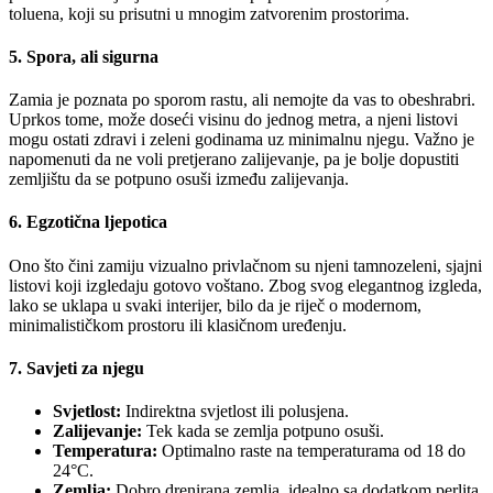
toluena, koji su prisutni u mnogim zatvorenim prostorima.
5.
Spora, ali sigurna
Zamia je poznata po sporom rastu, ali nemojte da vas to obeshrabri.
Uprkos tome, može doseći visinu do jednog metra, a njeni listovi
mogu ostati zdravi i zeleni godinama uz minimalnu njegu. Važno je
napomenuti da ne voli pretjerano zalijevanje, pa je bolje dopustiti
zemljištu da se potpuno osuši između zalijevanja.
6.
Egzotična ljepotica
Ono što čini zamiju vizualno privlačnom su njeni tamnozeleni, sjajni
listovi koji izgledaju gotovo voštano. Zbog svog elegantnog izgleda,
lako se uklapa u svaki interijer, bilo da je riječ o modernom,
minimalističkom prostoru ili klasičnom uređenju.
7.
Savjeti za njegu
Svjetlost:
Indirektna svjetlost ili polusjena.
Zalijevanje:
Tek kada se zemlja potpuno osuši.
Temperatura:
Optimalno raste na temperaturama od 18 do
24°C.
Zemlja:
Dobro drenirana zemlja, idealno sa dodatkom perlita