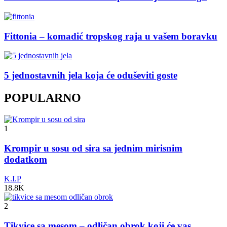
Fittonia – komadić tropskog raja u vašem boravku
5 jednostavnih jela koja će oduševiti goste
POPULARNO
1
Krompir u sosu od sira sa jednim mirisnim
dodatkom
K.I.P
18.8K
2
Tikvice sa mesom – odličan obrok koji će vas