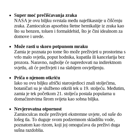
Super moć prečišćavanja zraka
NASA je ovu biljku svrstala među najefikasnije u čišćenju
zraka. Zamioculcas apsorbira štetne hemikalije iz zraka kao
što su benzen, toluen i formaldehid, što je čini idealnom za
domove i urede.
Može rasti u skoro potpunom mraku
Zamia je poznata po tome što može preživjeti u prostorima s
vrlo malo svjetla, poput hodnika, kupatila ili kancelarija bez
prozora. Naravno, najbolje će napredovati na indirektnom
svjetlu, ali će preživjeti i na slabijem osvjetljenju.
Priča o njenom otkriću
Iako su ovu biljku afrički starosjedioci znali stoljećima,
botaničari su je službeno otkrili tek u 19. stoljeću. Međutim,
zamia je tek početkom 21. stoljeća postala popularna u
domaćinstvima širom svijeta kao sobna biljka.
Nevjerovatna otpornost
Zamioculcas može preživjeti ekstremne uvjete, od suše do
lošeg tla. To duguje svom podzemnom skladištu vode,
poznatom kao rizom, koji joj omogućava da preživi duga
sušna razdoblja.