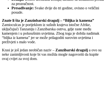
za prozračnost.
Presađivanje:
Svake dvije do tri godine, ovisno o veličini
posude.
Znate li šta je Zanzinbarski dragulj – “Biljka iz kamena”
Zamioculcas je porijeklom iz sušnih krajeva istočne Afrike,
uključujući Tanzaniju i Zanzibarska ostrva, gdje raste među
kamenjem i u polusušnim uvjetima. Zbog toga je dobila nadimak
“biljka iz kamena” jer se može prilagoditi surovim uvjetima i
preživjeti s malo vode.
Krasi je još jedan neobičan naziv –
Zanzibarski dragulj
a ovo su
neke zanimljivosti koje bi vas možda mogle nagovoriti da kupite
ovaj cvijet za svoj dom.