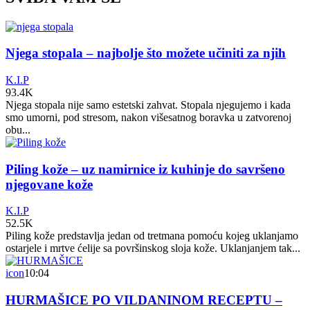
Njega stopala – najbolje što možete učiniti za njih
K.I.P
93.4K
Njega stopala nije samo estetski zahvat. Stopala njegujemo i kada
smo umorni, pod stresom, nakon višesatnog boravka u zatvorenoj
obu...
Piling kože – uz namirnice iz kuhinje do savršeno
njegovane kože
K.I.P
52.5K
Piling kože predstavlja jedan od tretmana pomoću kojeg uklanjamo
ostarjele i mrtve ćelije sa površinskog sloja kože. Uklanjanjem tak...
icon
10:04
HURMAŠICE PO VILDANINOM RECEPTU –